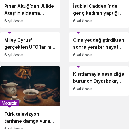
Pınar Altuğ’dan Jülide
İstiklal Caddesi’nde
Ateş’in aldatma
genç kadının yaptığını
sorusuna sert yanıt:
gören şaştı kaldı!
6 yıl önce
6 yıl önce
Sana ne ya da kime
Magazin
Magazin
ne!
Miley Cyrus’ı
Cinsiyet değiştirdikten
gerçekten UFO’lar mı
sonra yeni bir hayata
kovaladı?
adım atan dünyaca
6 yıl önce
6 yıl önce
ünlü isimler!
Magazin
Kısıtlamayla sessizliğe
bürünen Diyarbakır,
havadan görüntülendi
6 yıl önce
Magazin
Türk televizyon
tarihine damga vuran,
bir kere denk
6 yıl önce