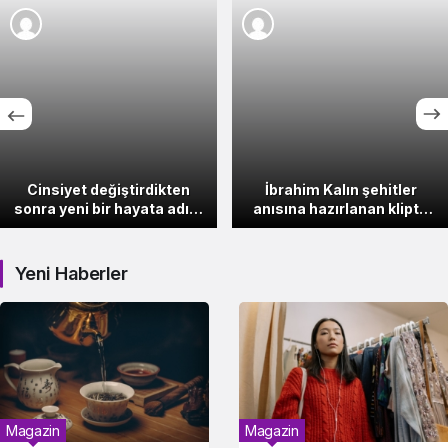
Cinsiyet değiştirdikten
İbrahim Kalın şehitler
sonra yeni bir hayata adım
anısına hazırlanan klipte
atan dünyaca ünlü isimler!
yer aldı
Yeni Haberler
Magazin
Magazin