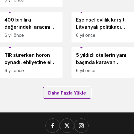
geldiğinizde başından
Magazin
Magazin
kalkamadığınız diziler!
400 bin lira
Eşcinsel evlilik karşıtı
değerindeki aracını bu
Litvanyalı politikacı
hale getirdi!
zoom uygulamasında
6 yıl önce
6 yıl önce
yakayı ele verdi
Magazin
Magazin
TIR sürerken horon
5 yıldızlı otellerin yanı
oynadı, ehliyetine el
başında karavan
konuldu
hayatı
6 yıl önce
6 yıl önce
Daha Fazla Yükle