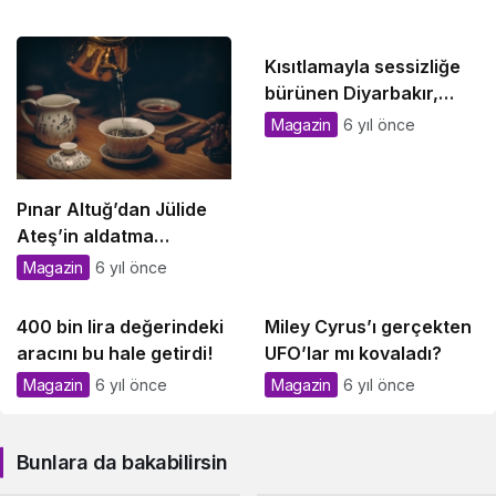
Kısıtlamayla sessizliğe
bürünen Diyarbakır,
havadan görüntülendi
Magazin
6 yıl önce
Pınar Altuğ’dan Jülide
Ateş’in aldatma
sorusuna sert yanıt:
Magazin
6 yıl önce
Sana ne ya da kime ne!
400 bin lira değerindeki
Miley Cyrus’ı gerçekten
aracını bu hale getirdi!
UFO’lar mı kovaladı?
Magazin
6 yıl önce
Magazin
6 yıl önce
Bunlara da bakabilirsin