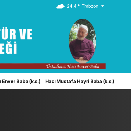
24.4 °
Trabzon
 Enver Baba (k.s.)
Hacı Mustafa Hayri Baba (k.s.)