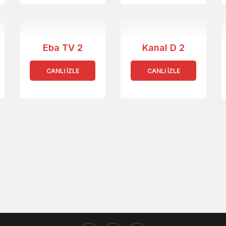
Eba TV 2
Kanal D 2
CANLI İZLE
CANLI İZLE