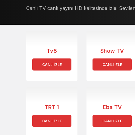
Canlı TV canlı yayını HD kalitesinde izle! Sevilen
Tv8
Show TV
CANLI İZLE
CANLI İZLE
TRT 1
Eba TV
CANLI İZLE
CANLI İZLE