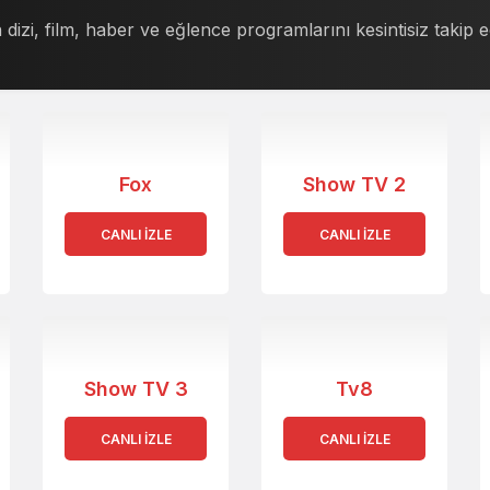
 dizi, film, haber ve eğlence programlarını kesintisiz takip e
Fox
Show TV 2
CANLI İZLE
CANLI İZLE
Show TV 3
Tv8
CANLI İZLE
CANLI İZLE