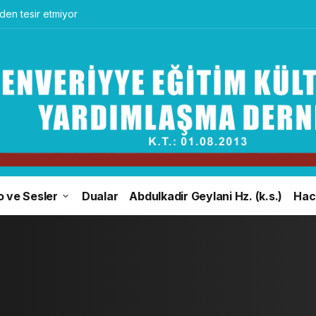
en tesir etmiyor
o ve Sesler
Dualar
Abdulkadir Geylani Hz. (k.s.)
Hacı