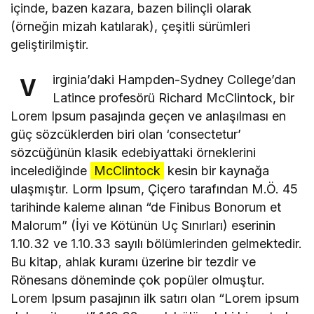
içinde, bazen kazara, bazen bilinçli olarak
(örneğin mizah katılarak), çeşitli sürümleri
geliştirilmiştir.
irginia’daki Hampden-Sydney College’dan
V
Latince profesörü Richard McClintock, bir
Lorem Ipsum pasajında geçen ve anlaşılması en
güç sözcüklerden biri olan ‘consectetur’
sözcüğünün klasik edebiyattaki örneklerini
incelediğinde
McClintock
kesin bir kaynağa
ulaşmıştır. Lorm Ipsum, Çiçero tarafından M.Ö. 45
tarihinde kaleme alınan “de Finibus Bonorum et
Malorum” (İyi ve Kötünün Uç Sınırları) eserinin
1.10.32 ve 1.10.33 sayılı bölümlerinden gelmektedir.
Bu kitap, ahlak kuramı üzerine bir tezdir ve
Rönesans döneminde çok popüler olmuştur.
Lorem Ipsum pasajının ilk satırı olan “Lorem ipsum