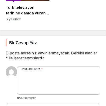
Türk televizyon
tarihine damga vuran,
bir kere denk
6 yıl önce
geldiğinizde başından
kalkamadığınız diziler!
Bir Cevap Yaz
E-posta adresiniz yayınlanmayacak.
Gerekli alanlar
*
ile işaretlenmişlerdir
YORUMUNUZ
*
0
/30 karakter