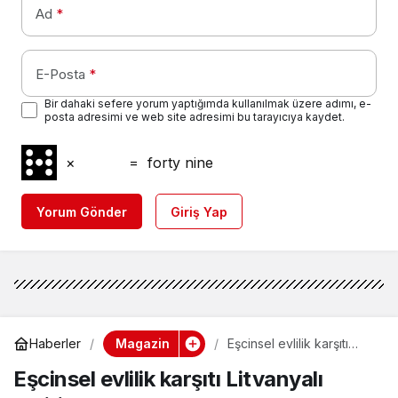
Ad
*
E-Posta
*
Bir dahaki sefere yorum yaptığımda kullanılmak üzere adımı, e-
posta adresimi ve web site adresimi bu tarayıcıya kaydet.
×
=
forty nine
Yorum Gönder
Giriş Yap
Magazin
Haberler
Eşcinsel evlilik karşıtı
Litvanyalı politikacı zoom
Eşcinsel evlilik karşıtı Litvanyalı
uygulamasında yakayı
ele verdi