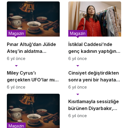
Magazin
Magazin
Pınar Altuğ’dan Jülide
İstiklal Caddesi’nde
Ateş’in aldatma
genç kadının yaptığını
sorusuna sert yanıt:
gören şaştı kaldı!
6 yıl önce
6 yıl önce
Magazin
Magazin
Sana ne ya da kime ne!
Miley Cyrus’ı
Cinsiyet değiştirdikten
gerçekten UFO’lar mı
sonra yeni bir hayata
kovaladı?
adım atan dünyaca
6 yıl önce
6 yıl önce
Magazin
ünlü isimler!
Kısıtlamayla sessizliğe
bürünen Diyarbakır,
havadan görüntülendi
6 yıl önce
Magazin