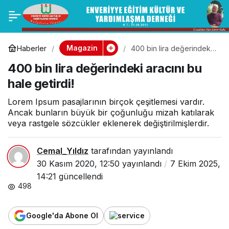
Eşcinsel evlilik karşıtı
0
Paylaş
Litvanyalı politikacı
Magazin
Haberler
400 bin lira değerindeki
aracını bu hale getirdi!
400 bin lira değerindeki aracını bu
zoom uygulamasında
hale getirdi!
yakayı ele verdi
Lorem Ipsum pasajlarının birçok çeşitlemesi vardır.
Ancak bunların büyük bir çoğunluğu mizah katılarak
veya rastgele sözcükler eklenerek değiştirilmişlerdir.
Cemal_Yıldız
tarafından yayınlandı
30 Kasım 2020, 12:50
yayınlandı
7 Ekim 2025,
14:21
güncellendi
498
Google'da Abone Ol