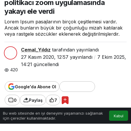
politikacı zoom uygulamasında
yakayı ele verdi
Lorem Ipsum pasajlarının birçok çeşitlemesi vardır.
Ancak bunların büyük bir çoğunluğu mizah katılarak
veya rastgele sözcükler eklenerek değiştirilmişlerdir.
Cemal_Yıldız
tarafından yayınlandı
27 Kasım 2020, 12:57
yayınlandı
7 Ekim 2025,
14:21
güncellendi
420
Google'da Abone Ol
0
Paylaş
7
Lorem Ipsum, dizgi ve baskı endüstrisinde
Bu web sitesinde en iyi deneyimi yaşamanızı sağlamak
Kabul
için çerezler kullanılmaktadır.
Anasayfa
Akış
Hesabım
kullanılan mıgır metinlerdir. Lorem Ipsum, adı
bilinmeyen bir matbaacının bir hurufat numune