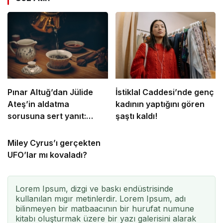
Pınar Altuğ’dan Jülide
İstiklal Caddesi’nde genç
Ateş’in aldatma
kadının yaptığını gören
sorusuna sert yanıt:
şaştı kaldı!
Sana ne ya da kime ne!
Miley Cyrus’ı gerçekten
UFO’lar mı kovaladı?
Lorem Ipsum, dizgi ve baskı endüstrisinde
kullanılan mıgır metinlerdir. Lorem Ipsum, adı
bilinmeyen bir matbaacının bir hurufat numune
kitabı oluşturmak üzere bir yazı galerisini alarak