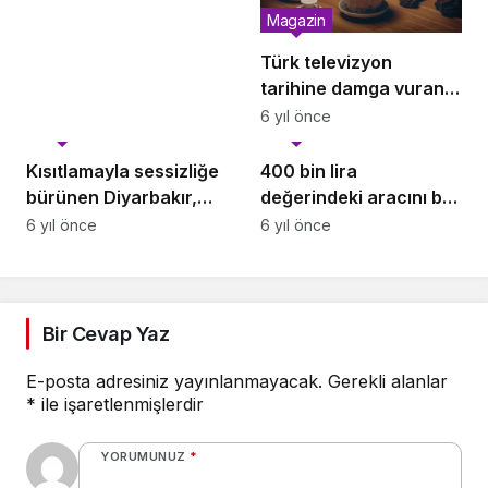
Magazin
Türk televizyon
tarihine damga vuran,
bir kere denk
6 yıl önce
Magazin
Magazin
geldiğinizde başından
kalkamadığınız diziler!
Kısıtlamayla sessizliğe
400 bin lira
bürünen Diyarbakır,
değerindeki aracını bu
havadan görüntülendi
hale getirdi!
6 yıl önce
6 yıl önce
Bir Cevap Yaz
E-posta adresiniz yayınlanmayacak.
Gerekli alanlar
*
ile işaretlenmişlerdir
YORUMUNUZ
*