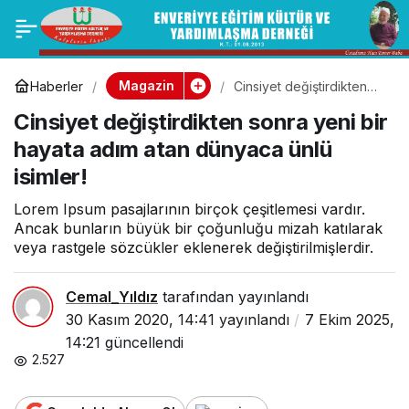
Cinsiyet
0
değiştirdikten sonra
Magazin
Haberler
Cinsiyet değiştirdikten
sonra yeni bir hayata
Cinsiyet değiştirdikten sonra yeni bir
adım atan dünyaca ünlü
yeni bir hayata adım
isimler!
hayata adım atan dünyaca ünlü
isimler!
atan dünyaca ünlü
Lorem Ipsum pasajlarının birçok çeşitlemesi vardır.
isimler!
Ancak bunların büyük bir çoğunluğu mizah katılarak
veya rastgele sözcükler eklenerek değiştirilmişlerdir.
Cemal_Yıldız
tarafından yayınlandı
30 Kasım 2020, 14:41
yayınlandı
7 Ekim 2025,
14:21
güncellendi
2.527