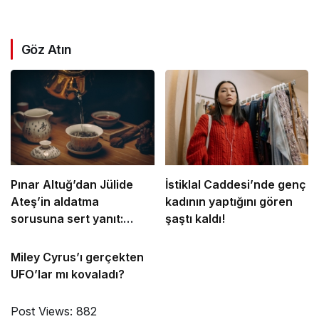
Göz Atın
Pınar Altuğ’dan Jülide
İstiklal Caddesi’nde genç
Ateş’in aldatma
kadının yaptığını gören
sorusuna sert yanıt:
şaştı kaldı!
Sana ne ya da kime ne!
Miley Cyrus’ı gerçekten
UFO’lar mı kovaladı?
Post Views:
882