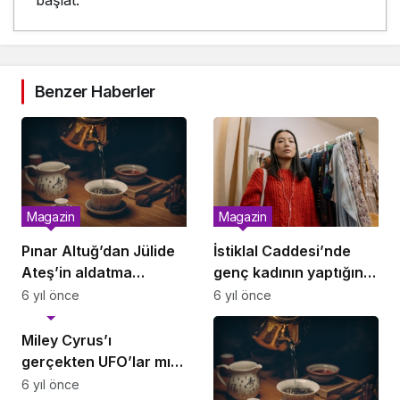
başlat.
Benzer Haberler
Magazin
Magazin
Pınar Altuğ’dan Jülide
İstiklal Caddesi’nde
Ateş’in aldatma
genç kadının yaptığını
sorusuna sert yanıt:
gören şaştı kaldı!
6 yıl önce
6 yıl önce
Magazin
Sana ne ya da kime ne!
Miley Cyrus’ı
gerçekten UFO’lar mı
kovaladı?
6 yıl önce