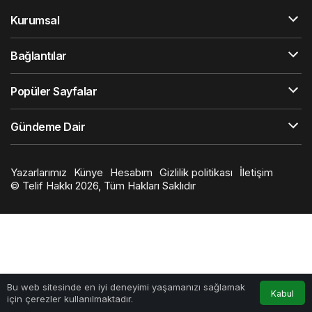
Kurumsal
Bağlantılar
Popüler Sayfalar
Gündeme Dair
Yazarlarımız
Künye
Hesabım
Gizlilik politikası
İletişim
© Telif Hakkı 2026, Tüm Hakları Saklıdır
Bu web sitesinde en iyi deneyimi yaşamanızı sağlamak
Kabul
için çerezler kullanılmaktadır.
Anasayfa
Akış
Hesabım