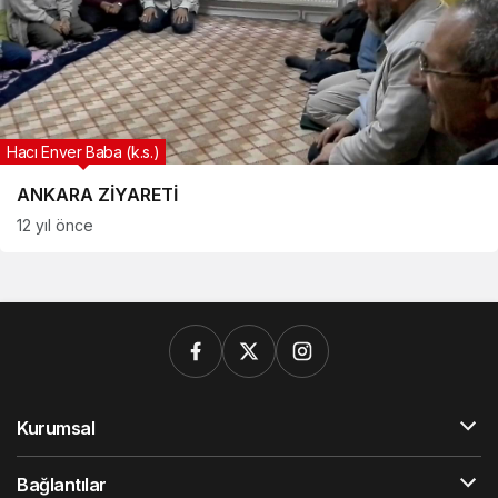
Hacı Enver Baba (k.s.)
ANKARA ZİYARETİ
12 yıl önce
Kurumsal
Bağlantılar