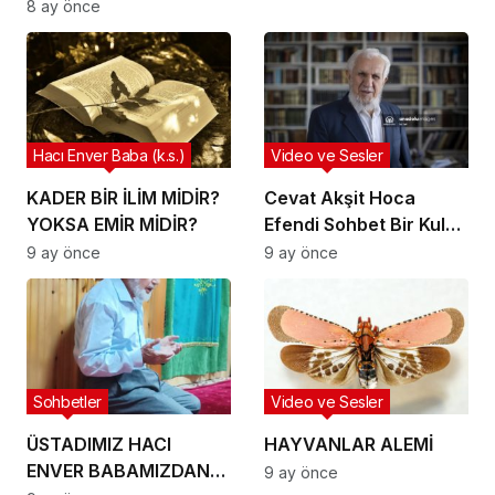
Kadiriyye Kitabı çıktı.
8 ay önce
Hacı Enver Baba (k.s.)
Video ve Sesler
KADER BİR İLİM MİDİR?
Cevat Akşit Hoca
YOKSA EMİR MİDİR?
Efendi Sohbet Bir Kul
yaşı 40 olunca Allah
9 ay önce
9 ay önce
onu 4 beladan kurtarır.
Sohbetler
Video ve Sesler
ÜSTADIMIZ HACI
HAYVANLAR ALEMİ
ENVER BABAMIZDAN
9 ay önce