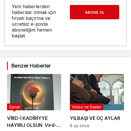
Yeni haberlerden
haberdar olmak için
ABONE OL
fırsatı kaçırma ve
ücretsiz e-posta
aboneliğini hemen
başlat.
Benzer Haberler
Genel
Video ve Sesler
VİRD-İ KADİRİYYE
YILBAŞI VE ÜÇ AYLAR
HAYIRLI OLSUN Vird-i
8 ay önce