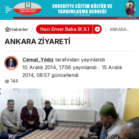
Dernek İlahi ve
0
Paylaş
Zikrullah – 1
Hacı Enver Baba (k.s.)
Haberler
ANKARA
ZİYARETİ
ANKARA ZİYARETİ
Cemal_Yıldız
tarafından yayınlandı
10 Aralık 2014, 17:56
yayınlandı
15 Aralık
2014, 08:57
güncellendi
144