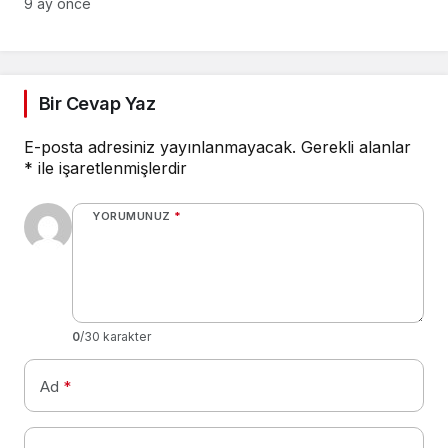
NASİHATLER
9 ay önce
Bir Cevap Yaz
E-posta adresiniz yayınlanmayacak.
Gerekli alanlar
*
ile işaretlenmişlerdir
YORUMUNUZ
*
0
/30 karakter
Ad
*