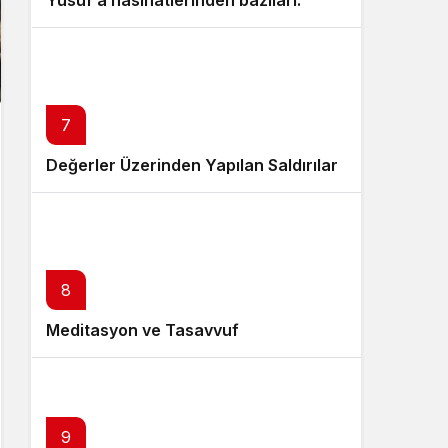
Yusuf’a nasihatlerinden bazıları:
7
Değerler Üzerinden Yapılan Saldırılar
8
Meditasyon ve Tasavvuf
9