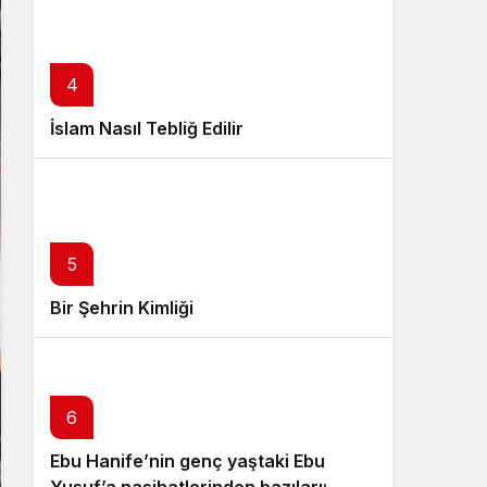
4
İslam Nasıl Tebliğ Edilir
5
Bir Şehrin Kimliği
6
Ebu Hanife’nin genç yaştaki Ebu