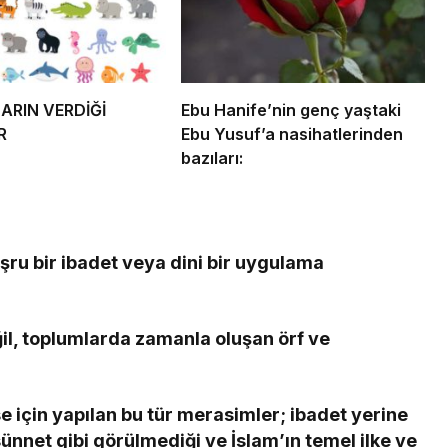
RIN VERDİĞİ
Ebu Hanife’nin genç yaştaki
R
Ebu Yusuf’a nasihatlerinden
bazıları:
şru bir ibadet veya dini bir uygulama
ğil, toplumlarda zamanla oluşan örf ve
e için yapılan bu tür merasimler; ibadet yerine
sünnet gibi görülmediği ve İslam’ın temel ilke ve