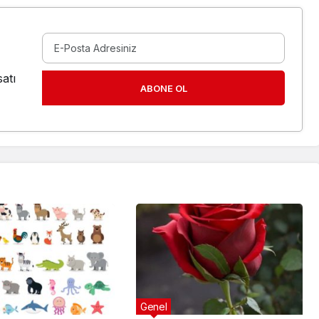
atı
ABONE OL
Genel