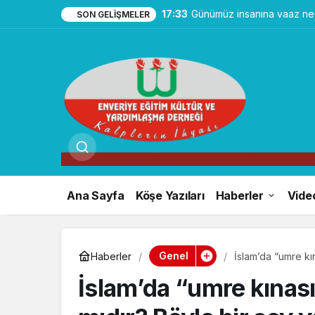
17:33
Günümüz insanına vaaz ned
SON GELIŞMELER
Ana Sayfa
Köşe Yazıları
Haberler
Vide
Genel
Haberler
İslam’da “umre kı
caiz midir?
İslam’da “umre kınası