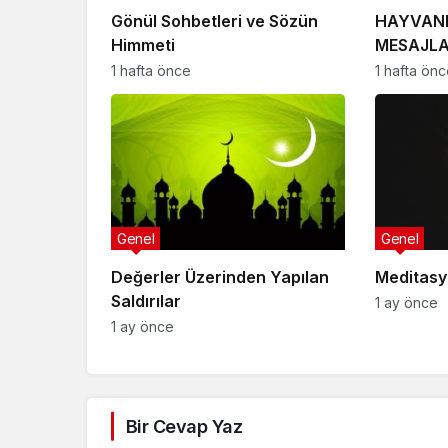
Gönül Sohbetleri ve Sözün
HAYVANL
Himmeti
MESAJL
1 hafta önce
1 hafta ön
Genel
Genel
Değerler Üzerinden Yapılan
Meditasy
Saldırılar
1 ay önce
1 ay önce
Bir Cevap Yaz