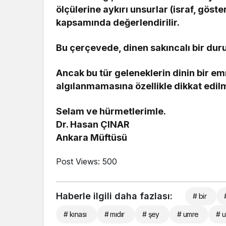
ölçülerine aykırı unsurlar (israf, göste
kapsamında değerlendirilir.
Bu çerçevede, dinen sakıncalı bir duru
Ancak bu tür geleneklerin dinin bir em
algılanmamasına özellikle dikkat edilm
Selam ve hürmetlerimle.
Dr. Hasan ÇINAR
Ankara Müftüsü
Post Views:
500
Haberle ilgili daha fazlası:
# bir
# kınası
# mıdır
# şey
# umre
# 