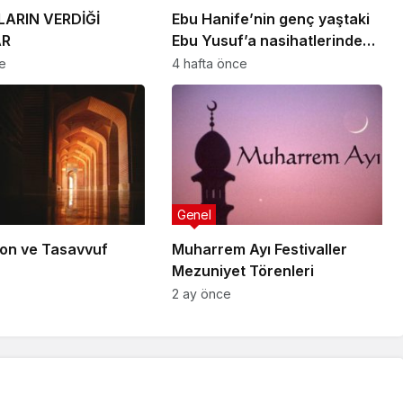
ARIN VERDİĞİ
Ebu Hanife’nin genç yaştaki
AR
Ebu Yusuf’a nasihatlerinden
bazıları:
ce
4 hafta önce
Genel
on ve Tasavvuf
Muharrem Ayı Festivaller
Mezuniyet Törenleri
2 ay önce