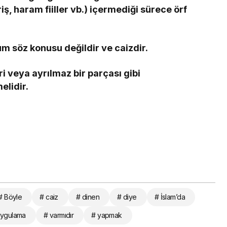
riş, haram fiiller vb.) içermediği sürece örf
m söz konusu değildir ve caizdir.
ri veya ayrılmaz bir parçası gibi
elidir.
# Böyle
# caiz
# dinen
# diye
# İslam’da
uygulama
# varmıdır
# yapmak