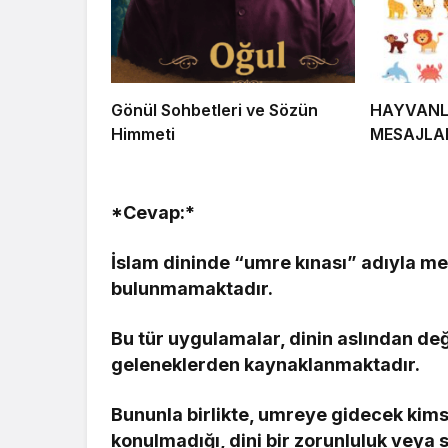
Gönül Sohbetleri ve Sözün
HAYVANLA
Himmeti
MESAJLA
*Cevap:*
İslam dininde “umre kınası” adıyla me
bulunmamaktadır.
Bu tür uygulamalar, dinin aslından de
geleneklerden kaynaklanmaktadır.
Bununla birlikte, umreye gidecek kims
konulmadığı, dini bir zorunluluk veya 