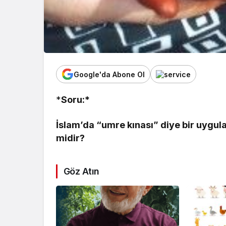
Google'da Abone Ol
*
Soru:*
İslam’da “umre kınası” diye bir uygul
midir?
Göz Atın