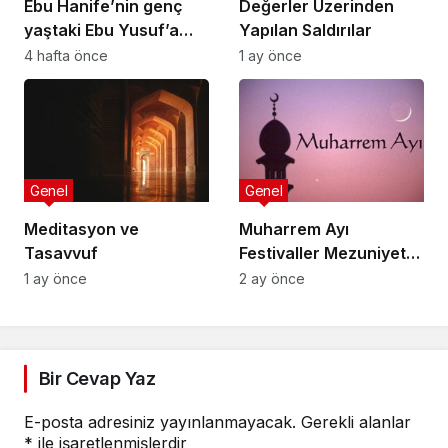
Ebu Hanife’nin genç
Değerler Üzerinden
yaştaki Ebu Yusuf’a
Yapılan Saldırılar
nasihatlerinden
4 hafta önce
1 ay önce
bazıları:
Genel
Genel
Meditasyon ve
Muharrem Ayı
Tasavvuf
Festivaller Mezuniyet
Törenleri
1 ay önce
2 ay önce
Bir Cevap Yaz
E-posta adresiniz yayınlanmayacak.
Gerekli alanlar
*
ile işaretlenmişlerdir