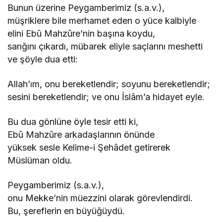
Bunun üzerine Peygamberimiz (s.a.v.),
müşriklere bile merhamet eden o yüce kalbiyle
elini Ebû Mahzûre’nin başına koydu,
sarığını çıkardı, mübarek eliyle saçlarını meshetti
ve şöyle dua etti:
Allah’ım, onu bereketlendir; soyunu bereketlendir;
sesini bereketlendir; ve onu İslâm’a hidayet eyle.
Bu dua gönlüne öyle tesir etti ki,
Ebû Mahzûre arkadaşlarının önünde
yüksek sesle Kelime-i Şehâdet getirerek
Müslüman oldu.
Peygamberimiz (s.a.v.),
onu Mekke’nin müezzini olarak görevlendirdi.
Bu, şereflerin en büyüğüydü.