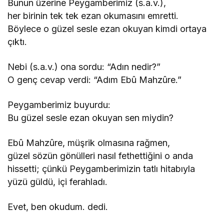
Bunun üzerine Peygamberimiz (s.a.v.),
her birinin tek tek ezan okumasını emretti.
Böylece o güzel sesle ezan okuyan kimdi ortaya
çıktı.
Nebi (s.a.v.) ona sordu: “Adın nedir?”
O genç cevap verdi: “Adım Ebû Mahzûre.”
Peygamberimiz buyurdu:
Bu güzel sesle ezan okuyan sen miydin?
Ebû Mahzûre, müşrik olmasına rağmen,
güzel sözün gönülleri nasıl fethettiğini o anda
hissetti; çünkü Peygamberimizin tatlı hitabıyla
yüzü güldü, içi ferahladı.
Evet, ben okudum. dedi.