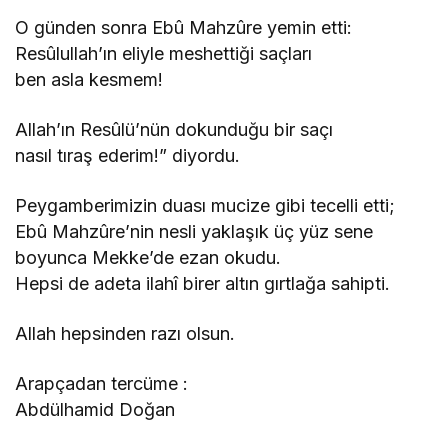
O günden sonra Ebû Mahzûre yemin etti:
Resûlullah’ın eliyle meshettiği saçları
ben asla kesmem!
Allah’ın Resûlü’nün dokunduğu bir saçı
nasıl tıraş ederim!” diyordu.
Peygamberimizin duası mucize gibi tecelli etti;
Ebû Mahzûre’nin nesli yaklaşık üç yüz sene
boyunca Mekke’de ezan okudu.
Hepsi de adeta ilahî birer altın gırtlağa sahipti.
Allah hepsinden razı olsun.
Arapçadan tercüme :
Abdülhamid Doğan