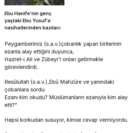
Ebu Hanife’nin genç
yaştaki Ebu Yusuf’a
nasihatlerinden bazıları:
Peygamberimiz (s.a.v.)çobanlık yapan birilerinin
ezanla alay ettiğini duyunca,
Hazret-i Ali ve Zübeyr’i onları getirmekle
görevlendirdi.
Resûlullah (s.a.v.),Ebû Mahzûre ve yanındaki
çobanlara sordu:
Ezanı kim okudu? Müslümanların ezanıyla kim alay
etti?”
Hepsi korkudan susuyor, kimse cevap vermiyordu.