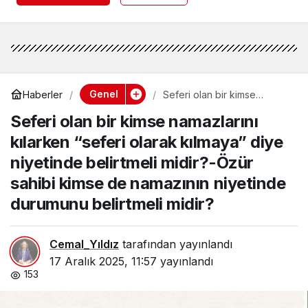
Genel
Haberler
Seferi olan bir kimse
namazlarını kılarken “seferi
Seferi olan bir kimse namazlarını
olarak kılmaya” diye
niyetinde belirtmeli midir?-
kılarken “seferi olarak kılmaya” diye
Özür sahibi kimse de
namazının niyetinde
niyetinde belirtmeli midir?-Özür
durumunu belirtmeli midir?
sahibi kimse de namazının niyetinde
durumunu belirtmeli midir?
Cemal_Yıldız
tarafından yayınlandı
17 Aralık 2025, 11:57
yayınlandı
153