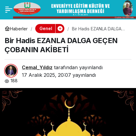
Seferi olan bir kimse
0
Paylaş
namazlarını kılarken
Genel
Haberler
Bir Hadis EZANLA DALGA
GEÇEN ÇOBANIN AKİBETİ
Bir Hadis EZANLA DALGA GEÇEN
“seferi olarak
ÇOBANIN AKİBETİ
kılmaya” diye
Cemal_Yıldız
tarafından yayınlandı
niyetinde belirtmeli
17 Aralık 2025, 20:07
yayınlandı
188
midir?-Özür sahibi
kimse de namazının
niyetinde durumunu