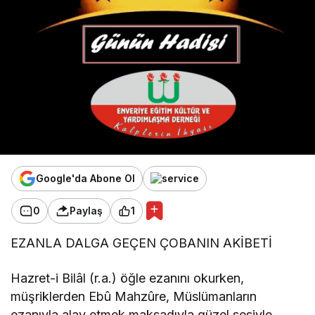
belirtmeli midir?
Google'da Abone Ol
0
Paylaş
1
EZANLA DALGA GEÇEN ÇOBANIN AKİBETİ
Hazret-i Bilâl (r.a.) öğle ezanını okurken,
müşriklerden Ebû Mahzûre, Müslümanların
ezanıyla alay etmek maksadıyla güzel sesiyle