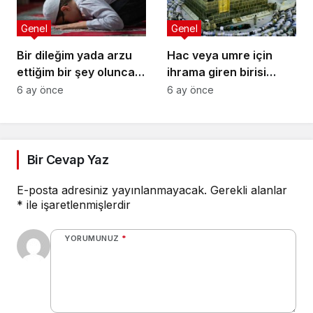
Genel
Genel
Bir dileğim yada arzu
Hac veya umre için
ettiğim bir şey olunca
ihrama giren birisi
şükür secdesi yapmak
ihram namazını
6 ay önce
6 ay önce
istiyorum. Nasıl
kılmamışsa ihramı
yapmalıyım?
geçerli olur mu? İhram
namazının hükmü
nedir?
Bir Cevap Yaz
E-posta adresiniz yayınlanmayacak.
Gerekli alanlar
*
ile işaretlenmişlerdir
YORUMUNUZ
*