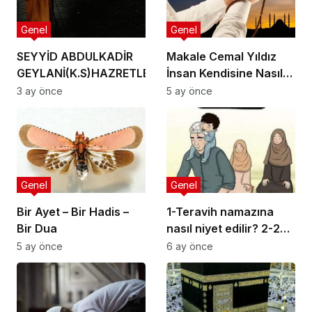
Genel
Genel
SEYYİD ABDULKADİR
Makale Cemal Yıldız
GEYLANİ(K.S)HAZRETLERİNİN.
İnsan Kendisine Nasıl
CUMA GÜNÜ VİRDİ.
Zulmeder?
3 ay önce
5 ay önce
Genel
Genel
Bir Ayet – Bir Hadis –
1-Teravih namazına
Bir Dua
nasıl niyet edilir? 2-20
rekata bir niyet etsek
5 ay önce
6 ay önce
olur mu? 3-Hastayım
oruç tutamıyorum.
Teravih namazı kılmam
gerekir mi?