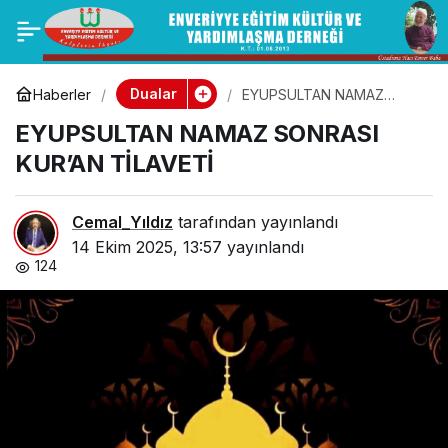
GÜNÜN FETVASI
0
Paylaş
Dualar
Haberler
EYUPSULTAN NAMAZ
SONRASI KUR’AN TİLAVETİ
EYUPSULTAN NAMAZ SONRASI
KUR’AN TİLAVETİ
Cemal_Yıldız
tarafından yayınlandı
14 Ekim 2025, 13:57
yayınlandı
124