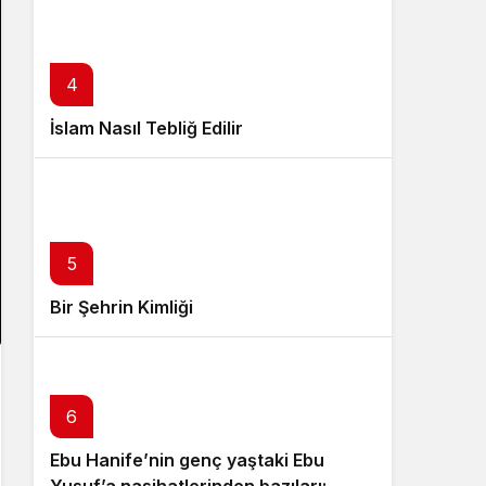
4
İslam Nasıl Tebliğ Edilir
5
Bir Şehrin Kimliği
6
Ebu Hanife’nin genç yaştaki Ebu