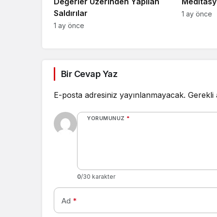
Değerler Üzerinden Yapılan
Meditasy
Saldırılar
1 ay önce
1 ay önce
Bir Cevap Yaz
E-posta adresiniz yayınlanmayacak.
Gerekli
YORUMUNUZ
*
0
/30 karakter
Ad
*