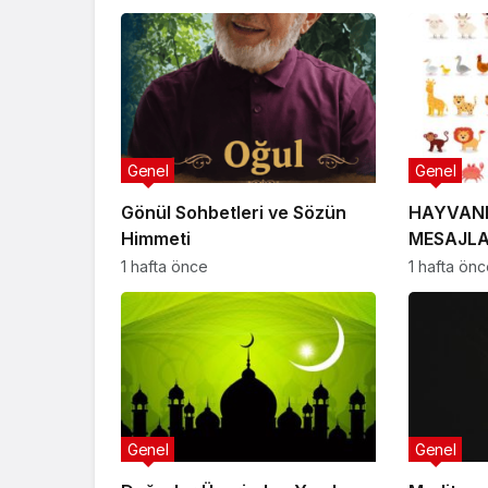
Genel
Genel
Gönül Sohbetleri ve Sözün
HAYVANL
Himmeti
MESAJL
1 hafta önce
1 hafta ön
Genel
Genel