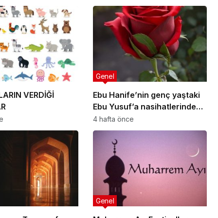
Genel
ARIN VERDİĞİ
Ebu Hanife’nin genç yaştaki
AR
Ebu Yusuf’a nasihatlerinden
bazıları:
ce
4 hafta önce
Genel