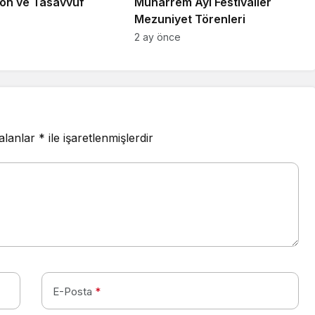
on ve Tasavvuf
Muharrem Ayı Festivaller
Mezuniyet Törenleri
2 ay önce
 alanlar
*
ile işaretlenmişlerdir
E-Posta
*