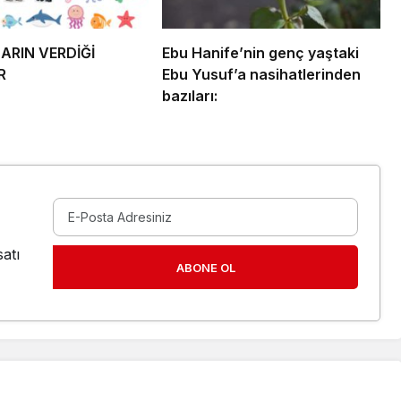
RIN VERDİĞİ
Ebu Hanife’nin genç yaştaki
R
Ebu Yusuf’a nasihatlerinden
bazıları:
atı
ABONE OL