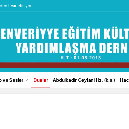
en tesir etmiyor
o ve Sesler
Dualar
Abdulkadir Geylani Hz. (k.s.)
Hacı