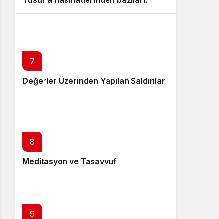
Yusuf’a nasihatlerinden bazıları:
7
Değerler Üzerinden Yapılan Saldırılar
8
Meditasyon ve Tasavvuf
9