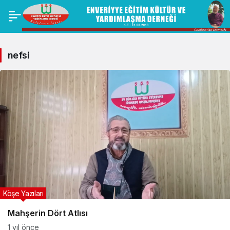
nefsi
Köşe Yazıları
Mahşerin Dört Atlısı
1 yıl önce