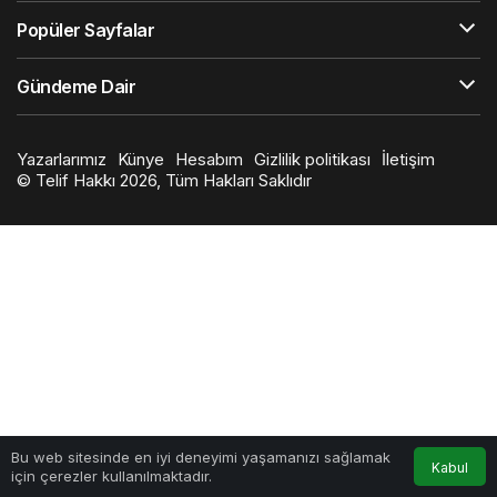
Popüler Sayfalar
Gündeme Dair
Yazarlarımız
Künye
Hesabım
Gizlilik politikası
İletişim
© Telif Hakkı 2026, Tüm Hakları Saklıdır
Bu web sitesinde en iyi deneyimi yaşamanızı sağlamak
Kabul
için çerezler kullanılmaktadır.
Anasayfa
Akış
Hesabım