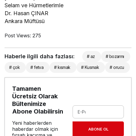
Selam ve Hürmetlerimle
Dr. Hasan ÇINAR
Ankara Müftüsü
Post Views:
275
Haberle ilgili daha fazlası:
# az
# bozarmı
# çok
# fetva
# kısmak
# Kusmak
# orucu
Tamamen
Ücretsiz Olarak
Bültenimize
Abone Olabilirsin
Yeni haberlerden
haberdar olmak için
ABONE OL
fırsatı kaçırma ve