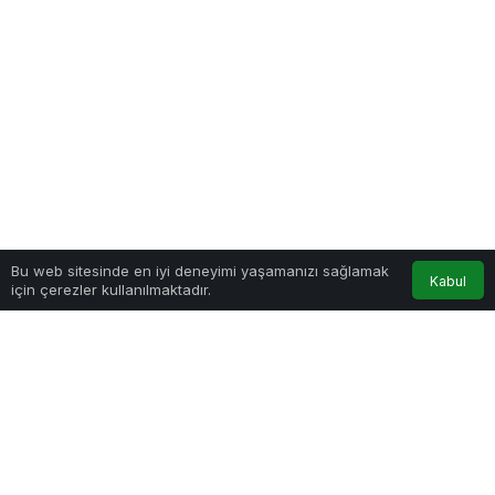
Bu web sitesinde en iyi deneyimi yaşamanızı sağlamak
Google'da Abone Ol
Kabul
için çerezler kullanılmaktadır.
Anasayfa
Akış
Hesabım
0
Paylaş
1
Cuma Hutbesi: Ramazan, Cami ve
Hayat