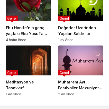
Genel
Genel
Ebu Hanife’nin genç
Değerler Üzerinden
yaştaki Ebu Yusuf’a
Yapılan Saldırılar
nasihatlerinden
4 hafta önce
1 ay önce
bazıları:
Genel
Genel
Meditasyon ve
Muharrem Ayı
Tasavvuf
Festivaller Mezuniyet
Törenleri
1 ay önce
2 ay önce