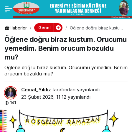
Cuma Hutbesi:
0
Paylaş
Ramazan, Cami ve
Genel
Haberler
Öğlene doğru biraz kustum.
Orucumu yemedim. Benim
Öğlene doğru biraz kustum. Orucumu
orucum bozuldu mu?
Hayat
yemedim. Benim orucum bozuldu
mu?
Öğlene doğru biraz kustum. Orucumu yemedim. Benim
orucum bozuldu mu?
Cemal_Yıldız
tarafından yayınlandı
23 Şubat 2026, 11:12
yayınlandı
141