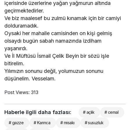
içerisinde üzerlerine yağan yağmurun altında
geçirmektedirler.
Ve biz maalesef bu zulmü kınamak için bir camiyi
dolduramadık.
Oysaki her mahalle camisinden on kişi gelmiş
olsaydı bugün sabah namazında izdiham
yaşanırdı.
Ve İl Müftüsü İsmail Çelik Beyin bir sözü işle
bitirelim.
Yılımızın sonunu değil, yolumuzun sonunu
düşünelim. Vesselam.
Post Views:
313
Haberle ilgili daha fazlası:
# açlık
# cemal
# gazze
# Karınca
# misakı
# susuzluk