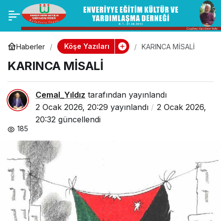
İBADETİ İHLASLA
0
Paylaş
YAPMAK
Köşe Yazıları
Haberler
KARINCA MİSALİ
KARINCA MİSALİ
Cemal_Yıldız
tarafından yayınlandı
2 Ocak 2026, 20:29
yayınlandı
2 Ocak 2026,
20:32
güncellendi
185