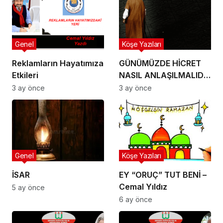
Genel
Köşe Yazıları
Reklamların Hayatımıza
GÜNÜMÜZDE HİCRET
Etkileri
NASIL ANLAŞILMALIDIR
– Cemal Yıldız
3 ay önce
3 ay önce
Genel
Köşe Yazıları
İSAR
EY “ORUÇ” TUT BENİ –
Cemal Yıldız
5 ay önce
6 ay önce