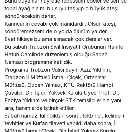
Bunu duyanlar hayretle tebessüm edeler ve sen bu
topal ayağınla mı bu suyu taşıyıp o büyük ateşi
söndüreceksin derler.
Karıncanın cevabı çok manidardır. Olsun ateşi,
söndüremezsem de o yolda ölürüm ya der.
Evet hikâye bu ama alınacak çok dersler var.
Bu sabah Trabzon Sivil İnsiyatif Grubunun Hanife
Hatun Camiinde düzenlemiş olduğu Sabah
Namazı programına katıldık.
Programa Trabzon Valisi Sayın Aziz Yıldırım,
Trabzon İl Müftüsü İsmail Çiçek, Ortahisar
Müftüsü, Özcan Yılmaz, KTÜ Rektörü Hamdi
Çuvalcı, Din İşleri Yüksek Kurulu Üyesi Prof. Dr.
Enbiya Yıldırım ve birçok STK temsilcilerinin yanı
sıra, hanımlarda iştirak ettiler.
Sabah namazı kılındıktan sonra, tekbirler, kelime-i
tevhitler ve Kur’an tilaveti yapıldı daha sonra, İl
Müftüsü İsmail Çiçek, Din İşleri Yüksek Kurulu