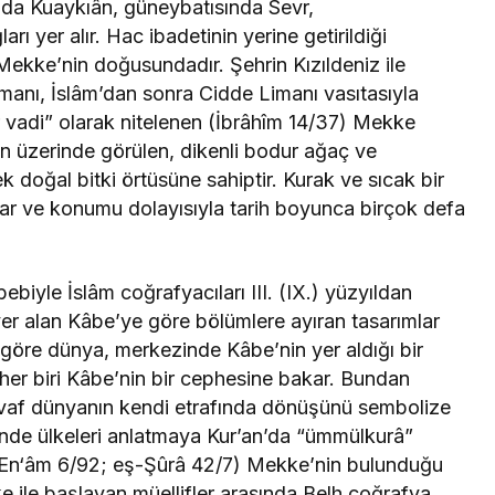
nda Kuaykıân, güneybatısında Sevr,
 yer alır. Hac ibadetinin yerine getirildiği
ekke’nin doğusundadır. Şehrin Kızıldeniz ile
manı, İslâm’dan sonra Cidde Limanı vasıtasıyla
r vadi” olarak nitelenen (İbrâhîm 14/37) Mekke
nun üzerinde görülen, dikenli bodur ağaç ve
k doğal bitki örtüsüne sahiptir. Kurak ve sıcak bir
ar ve konumu dolayısıyla tarih boyunca birçok defa
biyle İslâm coğrafyacıları III. (IX.) yüzyıldan
er alan Kâbe’ye göre bölümlere ayıran tasarımlar
a göre dünya, merkezinde Kâbe’nin yer aldığı bir
 her biri Kâbe’nin bir cephesine bakar. Bundan
avaf dünyanın kendi etrafında dönüşünü sembolize
rinde ülkeleri anlatmaya Kur’an’da “ümmülkurâ”
(el-En‘âm 6/92; eş-Şûrâ 42/7) Mekke’nin bulunduğu
 ile başlayan müellifler arasında Belh coğrafya