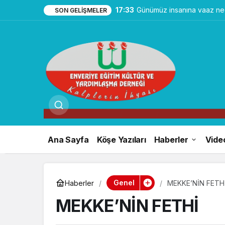
17:33
Günümüz insanına vaaz ned
SON GELIŞMELER
Ana Sayfa
Köşe Yazıları
Haberler
Vide
Genel
Haberler
MEKKE’NİN FETH
MEKKE’NİN FETHİ