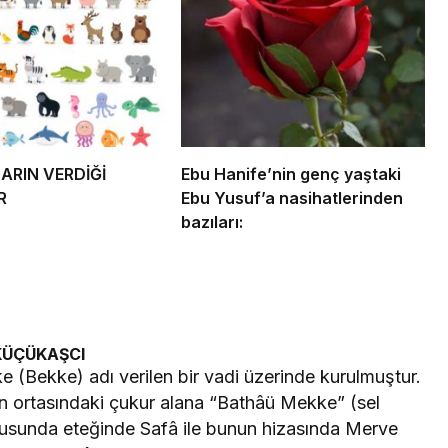
RIN VERDİĞİ
Ebu Hanife’nin genç yaştaki
R
Ebu Yusuf’a nasihatlerinden
bazıları:
KÜÇÜKAŞCI
(Bekke) adı verilen bir vadi üzerinde kurulmuştur.
in ortasındaki çukur alana “Bathâü Mekke” (sel
ğusunda eteğinde Safâ ile bunun hizasında Merve