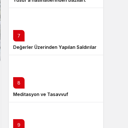
Yusuf’a nasihatlerinden bazıları:
7
Değerler Üzerinden Yapılan Saldırılar
8
Meditasyon ve Tasavvuf
9