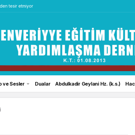
en tesir etmiyor
o ve Sesler
Dualar
Abdulkadir Geylani Hz. (k.s.)
Hacı
İ