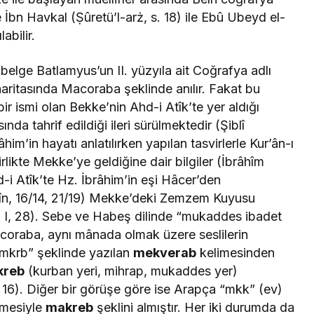
e İbn Havkal (
Ṣûretü’l-arż
, s. 18) ile Ebû Ubeyd el-
labilir.
belge Batlamyus’un II. yüzyıla ait
Coğrafya
adlı
haritasında Macoraba şeklinde anılır. Fakat bu
r ismi olan Bekke’nin Ahd-i Atîk’te yer aldığı
nda tahrif edildiği ileri sürülmektedir (Şiblî
him’in hayatı anlatılırken yapılan tasvirlerle Kur’ân-ı
irlikte Mekke’ye geldiğine dair bilgiler (İbrâhîm
d-i Atîk’te Hz. İbrâhim’in eşi Hâcer’den
vîn, 16/14, 21/19) Mekke’deki Zemzem Kuyusu
, I, 28). Sebe ve Habeş dilinde “mukaddes ibadet
acoraba, aynı mânada olmak üzere seslilerin
 “mkrb” şeklinde yazılan
mekverab
kelimesinden
kreb
(kurban yeri, mihrap, mukaddes yer)
16). Diğer bir görüşe göre ise Arapça “mkk” (ev)
elmesiyle
makreb
şeklini almıştır. Her iki durumda da