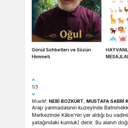
Gönül Sohbetleri ve Sözün
HAYVANLA
Himmeti
MESAJLA
1/3
Müellif:
NEBİ BOZKURT
,
MUSTAFA SABRİ 
Arap yarımadasının kuzeyinde Batnımekke 
Merkezinde Kâbe’nin yer aldığı bu vadin
yatağındaki kumluk) denir. Bu alanın do