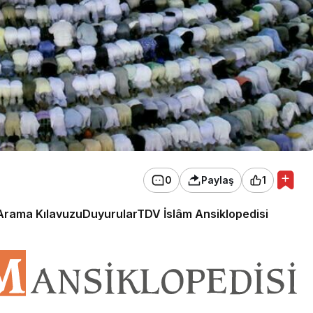
0
Paylaş
1
Arama Kılavuzu
Duyurular
TDV İslâm Ansiklopedisi