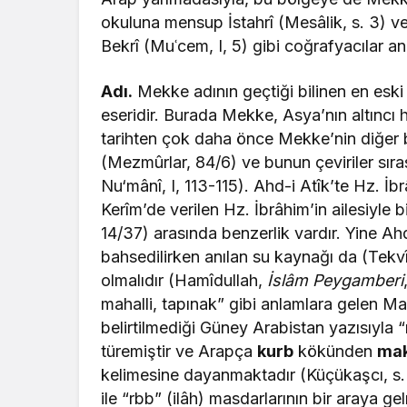
okuluna mensup İstahrî (
Mesâlik
, s. 3) v
Bekrî (
Muʿcem
, I, 5) gibi coğrafyacılar anı
Adı.
Mekke adının geçtiği bilinen en eski 
eseridir. Burada Mekke, Asya’nın altıncı 
tarihten çok daha önce Mekke’nin diğer bi
(Mezmûrlar, 84/6) ve bunun çeviriler sırası
Nu‘mânî, I, 113-115). Ahd-i Atîk’te Hz. İbrâ
Kerîm’de verilen Hz. İbrâhim’in ailesiyle b
14/37) arasında benzerlik vardır. Yine Ah
bahsedilirken anılan su kaynağı da (Tek
olmalıdır (
Hamîdullah,
İslâm Peygamberi
mahalli, tapınak” gibi anlamlara gelen M
belirtilmediği Güney Arabistan yazısıyla
türemiştir ve Arapça
kurb
kökünden
ma
kelimesine dayanmaktadır (Küçükaşcı, s. 
ile “rbb” (ilâh) masdarlarının bir araya g