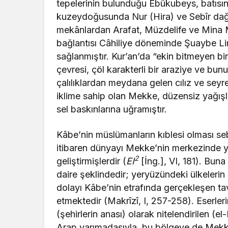
tepelerinin bulunduğu Ebûkubeys, batısı
kuzeydoğusunda Nur (Hira) ve Sebîr dağları
mekânlardan Arafat, Müzdelife ve Mina M
bağlantısı Câhiliye döneminde Şuaybe Li
sağlanmıştır. Kur’an’da “ekin bitmeyen bi
çevresi, çöl karakterli bir araziye ve bu
çalılıklardan meydana gelen cılız ve seyre
iklime sahip olan Mekke, düzensiz yağışl
sel baskınlarına uğramıştır.
Kâbe’nin müslümanların kıblesi olması sebe
itibaren dünyayı Mekke’nin merkezinde y
2
geliştirmişlerdir (
EI
[İng.]
, VI, 181). Bun
daire şeklindedir; yeryüzündeki ülkelerin
dolayı Kâbe’nin etrafında gerçekleşen t
etmektedir (Makrîzî, I, 257-258). Eserle
(şehirlerin anası) olarak nitelendirilen 
Arap yarımadasıyla, bu bölgeye de Mekke