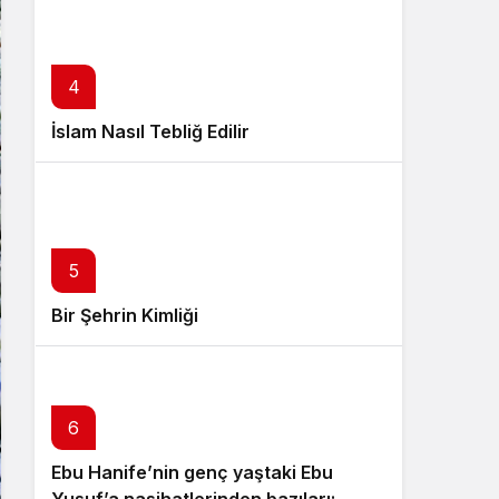
4
İslam Nasıl Tebliğ Edilir
5
Bir Şehrin Kimliği
6
Ebu Hanife’nin genç yaştaki Ebu