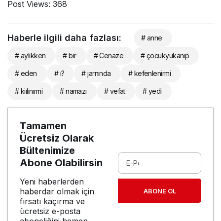
Post Views:
368
Haberle ilgili daha fazlası:
# anne
# aylıkken
# bir
# Cenaze
# çocukyukanıp
# eden
# ı?
# jarnında
# kefenlenirmi
# kiılınırmi
# namazı
# vefat
# yedi
Tamamen
Ücretsiz Olarak
Bültenimize
Abone Olabilirsin
Yeni haberlerden
haberdar olmak için
ABONE OL
fırsatı kaçırma ve
ücretsiz e-posta
aboneliğini hemen