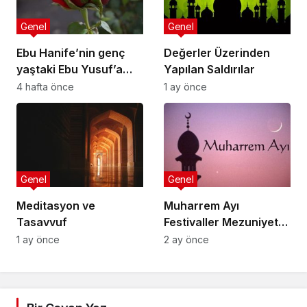
Genel
Genel
Ebu Hanife’nin genç
Değerler Üzerinden
yaştaki Ebu Yusuf’a
Yapılan Saldırılar
nasihatlerinden
4 hafta önce
1 ay önce
bazıları:
Genel
Genel
Meditasyon ve
Muharrem Ayı
Tasavvuf
Festivaller Mezuniyet
Törenleri
1 ay önce
2 ay önce