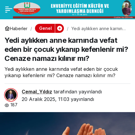
18 ay kadar önce 100
0
Paylaş
gram altın aldım, 6 ay
Genel
Haberler
Yedi aylıkken anne karnında
vefat eden bir çocuk
Yedi aylıkken anne karnında vefat
yıkanıp kefenlenir mi?
öncede 50 gr daha
Cenaze namazı kılınır mı?
eden bir çocuk yıkanıp kefenlenir mi?
Cenaze namazı kılınır mı?
aldım. Zekâtını
Yedi aylıkken anne karnında vefat eden bir çocuk
verirken kaç gr.
yıkanıp kefenlenir mi? Cenaze namazı kılınır mı?
üzerinden
Cemal_Yıldız
tarafından yayınlandı
20 Aralık 2025, 11:03
yayınlandı
187
vereceğim? *Cevap:*