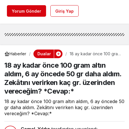
Yorum Gönder
Giriş Yap
Dualar
Haberler
18 ay kadar önce 100 gram
altın aldım, 6 ay öncede 50
18 ay kadar önce 100 gram altın
gr daha aldım. Zekâtını
verirken kaç gr. üzerinden
aldım, 6 ay öncede 50 gr daha aldım.
vereceğim? *Cevap:*
Zekâtını verirken kaç gr. üzerinden
vereceğim? *Cevap:*
18 ay kadar önce 100 gram altın aldım, 6 ay öncede 50
gr daha aldım. Zekâtını verirken kaç gr. üzerinden
vereceğim? *Cevap:*
Cemal_Yıldız
tarafından yayınlandı