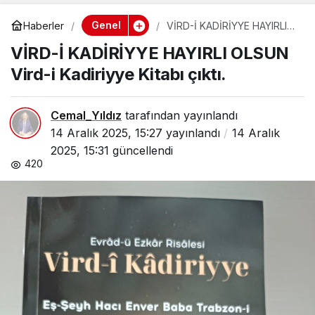
Genel
Haberler
VİRD-İ KADİRİYYE HAYIRLI
OLSUN Vird-i Kadiriyye
VİRD-İ KADİRİYYE HAYIRLI OLSUN
Kitabı çıktı.
Vird-i Kadiriyye Kitabı çıktı.
Cemal_Yıldız
tarafından yayınlandı
14 Aralık 2025, 15:27
yayınlandı
14 Aralık
2025, 15:31
güncellendi
420