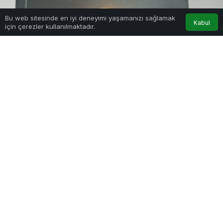
Bu web sitesinde en iyi deneyimi yaşamanızı sağlamak
Kabul
için çerezler kullanılmaktadır.
Anasayfa
Akış
Hesabım
Google'da Abone Ol