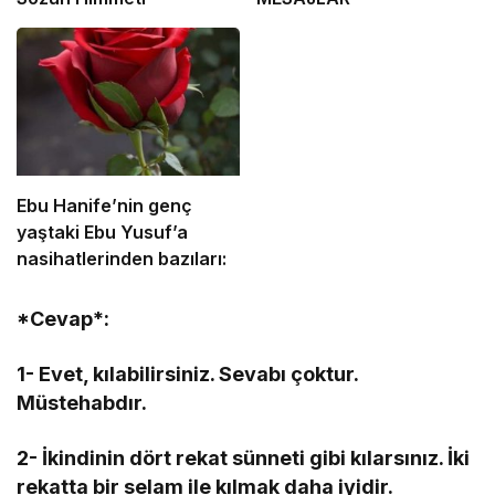
Ebu Hanife’nin genç
yaştaki Ebu Yusuf’a
nasihatlerinden bazıları:
*Cevap*:
1- Evet, kılabilirsiniz. Sevabı çoktur.
Müstehabdır.
2- İkindinin dört rekat sünneti gibi kılarsınız. İki
rekatta bir selam ile kılmak daha iyidir.