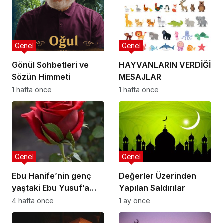
Genel
Genel
Gönül Sohbetleri ve
HAYVANLARIN VERDİĞİ
Sözün Himmeti
MESAJLAR
1 hafta önce
1 hafta önce
Genel
Genel
Ebu Hanife’nin genç
Değerler Üzerinden
yaştaki Ebu Yusuf’a
Yapılan Saldırılar
nasihatlerinden
4 hafta önce
1 ay önce
bazıları: