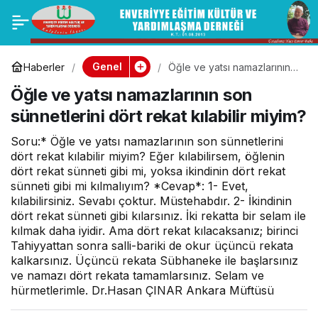
VİRD-İ KADİRİYYE
0
Paylaş
HAYIRLI OLSUN Vird-
Genel
Haberler
Öğle ve yatsı namazlarının
son sünnetlerini dört rekat
Öğle ve yatsı namazlarının son
kılabilir miyim?
i Kadiriyye Kitabı
sünnetlerini dört rekat kılabilir miyim?
çıktı.
Soru:* Öğle ve yatsı namazlarının son sünnetlerini
dört rekat kılabilir miyim? Eğer kılabilirsem, öğlenin
dört rekat sünneti gibi mi, yoksa ikindinin dört rekat
sünneti gibi mi kılmalıyım? *Cevap*: 1- Evet,
kılabilirsiniz. Sevabı çoktur. Müstehabdır. 2- İkindinin
dört rekat sünneti gibi kılarsınız. İki rekatta bir selam ile
kılmak daha iyidir. Ama dört rekat kılacaksanız; birinci
Tahiyyattan sonra salli-bariki de okur üçüncü rekata
kalkarsınız. Üçüncü rekata Sübhaneke ile başlarsınız
ve namazı dört rekata tamamlarsınız. Selam ve
hürmetlerimle. Dr.Hasan ÇINAR Ankara Müftüsü