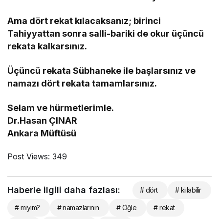
Ama dört rekat kılacaksanız; birinci
Tahiyyattan sonra salli-bariki de okur üçüncü
rekata kalkarsınız.
Üçüncü rekata Sübhaneke ile başlarsınız ve
namazı dört rekata tamamlarsınız.
Selam ve hürmetlerimle.
Dr.Hasan ÇINAR
Ankara Müftüsü
Post Views:
349
Haberle ilgili daha fazlası:
# dört
# kiılabilir
# miyim?
# namazlarının
# Öğle
# rekat