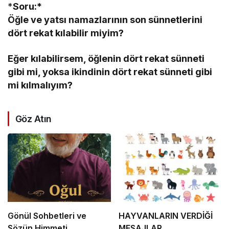
*
Soru:*
Öğle ve yatsı namazlarının son sünnetlerini
dört rekat kılabilir miyim?
Eğer kılabilirsem, öğlenin dört rekat sünneti
gibi mi, yoksa ikindinin dört rekat sünneti gibi
mi kılmalıyım?
Göz Atın
Gönül Sohbetleri ve
HAYVANLARIN VERDİĞİ
Sözün Himmeti
MESAJLAR