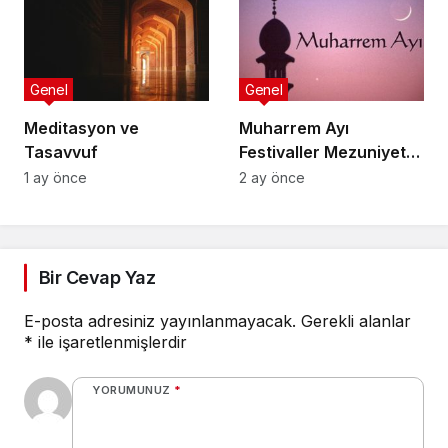
Genel
Genel
Meditasyon ve
Muharrem Ayı
Tasavvuf
Festivaller Mezuniyet
Törenleri
1 ay önce
2 ay önce
Bir Cevap Yaz
E-posta adresiniz yayınlanmayacak.
Gerekli alanlar
*
ile işaretlenmişlerdir
YORUMUNUZ
*