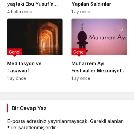
yaştaki Ebu Yusuf’a
Yapılan Saldırılar
nasihatlerinden
4 hafta önce
1 ay önce
bazıları:
Genel
Genel
Meditasyon ve
Muharrem Ayı
Tasavvuf
Festivaller Mezuniyet
Törenleri
1 ay önce
1 ay önce
Bir Cevap Yaz
E-posta adresiniz yayınlanmayacak.
Gerekli alanlar
*
ile işaretlenmişlerdir