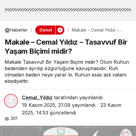
Genel
Haberler
Makale – Cemal Yıldız –
Tasavvuf Bir Yaşam Biçimi
Makale – Cemal Yıldız – Tasavvuf Bir
midir?
Yaşam Biçimi midir?
Makale Tasavvuf Bir Yaşam Biçimi midir? Ölüm Ruhun
bedenden ayrılıp özgürlüğüne kavuşmasıdır. Ruh
olmadan beden neye yarar ki. Ruhun esas asli vatanı
ebediyettir.
Cemal_Yıldız
tarafından yayınlandı
19 Kasım 2025, 21:09
yayınlandı
23 Kasım
2025, 14:53
güncellendi
301