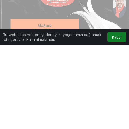
Bu web sitesinde en iyi deneyimi yaşamanızı sağlamak
Kabul
için çerezler kullanılmaktadır.
Anasayfa
Akış
Hesabım
Google'da Abone Ol
0
Paylaş
1
Makale
Tasavvuf Bir Yaşam Biçimi midir?
Göz Atın