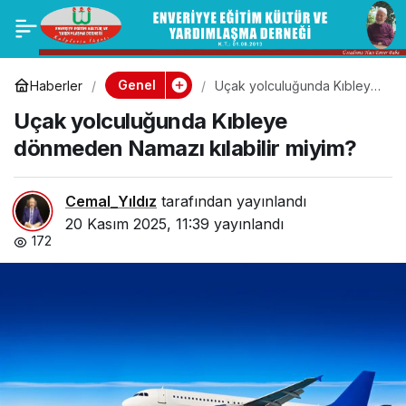
Makale – Cemal Yıldız
0
Paylaş
– Tasavvuf Bir Yaşam
Genel
Haberler
Uçak yolculuğunda Kıbleye
dönmeden Namazı kılabilir
Uçak yolculuğunda Kıbleye
miyim?
Biçimi midir?
dönmeden Namazı kılabilir miyim?
Cemal_Yıldız
tarafından yayınlandı
20 Kasım 2025, 11:39
yayınlandı
172