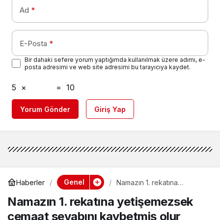
Ad
*
E-Posta
*
Bir dahaki sefere yorum yaptığımda kullanılmak üzere adımı, e-
posta adresimi ve web site adresimi bu tarayıcıya kaydet.
5
×
=
10
Yorum Gönder
Giriş Yap
Genel
Haberler
Namazın 1. rekatına
yetişemezsek cemaat
Namazın 1. rekatına yetişemezsek
sevabını kaybetmiş olur
muyuz?
cemaat sevabını kaybetmiş olur