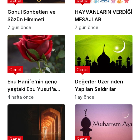
Gönül Sohbetleri ve
HAYVANLARIN VERDİĞİ
Sözün Himmeti
MESAJLAR
7 gün önce
7 gün önce
Genel
Genel
Ebu Hanife’nin genç
Değerler Üzerinden
yaştaki Ebu Yusuf’a
Yapılan Saldırılar
nasihatlerinden
4 hafta önce
1 ay önce
bazıları:
Genel
Genel