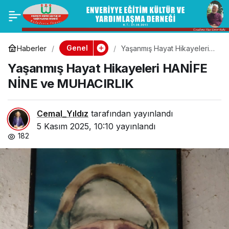
Namazın 1. rekatına
0
Paylaş
yetişemezsek
Genel
Haberler
Yaşanmış Hayat Hikayeleri
HANİFE NİNE ve
Yaşanmış Hayat Hikayeleri HANİFE
MUHACIRLIK
cemaat sevabını
NİNE ve MUHACIRLIK
kaybetmiş olur
Cemal_Yıldız
tarafından yayınlandı
muyuz?
5 Kasım 2025, 10:10
yayınlandı
182