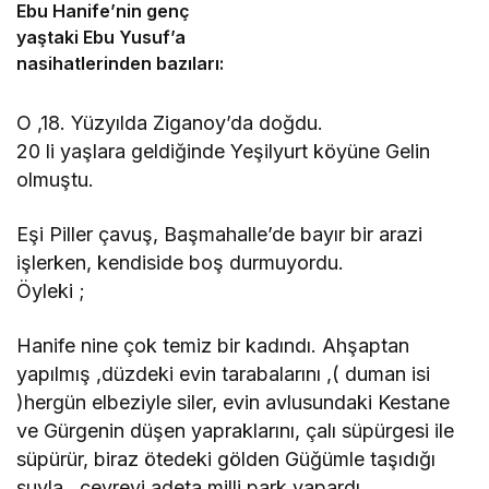
Ebu Hanife’nin genç
yaştaki Ebu Yusuf’a
nasihatlerinden bazıları:
O ,18. Yüzyılda Ziganoy’da doğdu.
20 li yaşlara geldiğinde Yeşilyurt köyüne Gelin
olmuştu.
Eşi Piller çavuş, Başmahalle’de bayır bir arazi
işlerken, kendiside boş durmuyordu.
Öyleki ;
Hanife nine çok temiz bir kadındı. Ahşaptan
yapılmış ,düzdeki evin tarabalarını ,( duman isi
)hergün elbeziyle siler, evin avlusundaki Kestane
ve Gürgenin düşen yapraklarını, çalı süpürgesi ile
süpürür, biraz ötedeki gölden Güğümle taşıdığı
suyla , çevreyi adeta milli park yapardı.