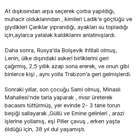
At dışkısından arpa seçerek çorba yapıldığı,
muhacir olduklarından , kimileri Ladik’e göçtüğü ve
giydikleri Çarıklar yıprandığı, ayakları su topladığı
için,aylarca yatalak kaldıklarını anlatmışlardı.
Daha sonra, Rusya’da Bolşevik ihtilali olmuş,
Lenin, ülke dışındaki askeri birliklerini geri
çağırmış, 2,5 yıllık azap sona ererek, ve onun gibi
binlerce kişi , aynı yolla Trabzon’a geri gelmişlerdi.
Sonraki yıllar, son çocuğu Sami olmuş, Minaslı
Mahallesi’nde tarla yaparak , mısır üreterek
bacasını tüttürmüş, yer evinde 2- 3 tane torun
beşiği sallayarak ,Güllü ve Emine gelinleri , arazi
işlerine yollamış, eşi Piller çavuş , erken yaşta
öldüğü için, 38 yıl dul yaşamıştı.