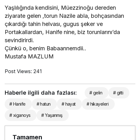
Yaşlılığında kendisini, Müezzinoğu dereden
ziyarate gelen ,torun Nazile abla, bohçasından
çıkardığı tahin helvası, gugus şeker ve
Portakallardan, Hanife nine, biz torunlarını’da
sevindirirdi.
Çünkü o, benim Babaannemdii..
Mustafa MAZLUM
Post Views:
241
Haberle ilgili daha fazlası:
# gelin
# gitti
# Hanife
# hatun
# hayat
# hikayeleri
# xiganoys
# Yaşanmış
Tamamen