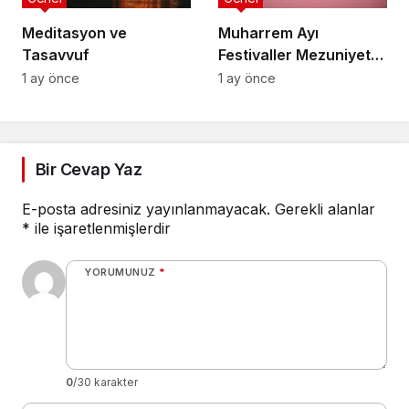
Meditasyon ve
Muharrem Ayı
Tasavvuf
Festivaller Mezuniyet
Törenleri
1 ay önce
1 ay önce
Bir Cevap Yaz
E-posta adresiniz yayınlanmayacak.
Gerekli alanlar
*
ile işaretlenmişlerdir
YORUMUNUZ
*
0
/30 karakter