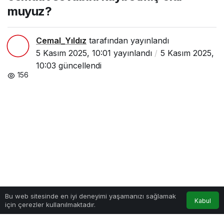
muyuz?
Cemal_Yıldız
tarafından yayınlandı
5 Kasım 2025, 10:01
yayınlandı
5 Kasım 2025,
10:03
güncellendi
156
Bu web sitesinde en iyi deneyimi yaşamanızı sağlamak
Kabul
için çerezler kullanılmaktadır.
Anasayfa
Akış
Hesabım
Google'da Abone Ol