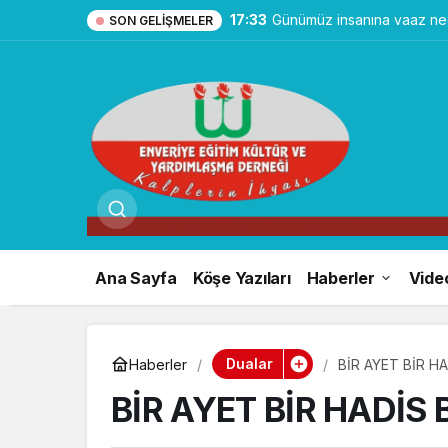
17:33
Günümüz insanına vaaz ned
SON GELIŞMELER
Ana Sayfa
Köşe Yazıları
Haberler
Vide
Dualar
Haberler
BİR AYET BİR H
BİR AYET BİR HADİS 