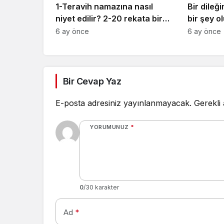
1-Teravih namazına nasıl
Bir dileğ
niyet edilir? 2-20 rekata bir
bir şey o
niyet etsek olur mu? 3-
yapmak is
6 ay önce
6 ay önce
Hastayım oruç tutamıyorum.
yapmalıy
Teravih namazı kılmam
gerekir mi?
Bir Cevap Yaz
E-posta adresiniz yayınlanmayacak.
Gerekli
YORUMUNUZ
*
0
/30 karakter
Ad
*