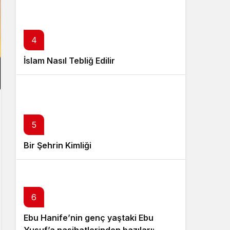
4
İslam Nasıl Tebliğ Edilir
5
Bir Şehrin Kimliği
6
Ebu Hanife’nin genç yaştaki Ebu