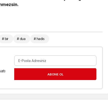
önmezsin.
# bir
# dua
# hadis
atı
ABONE OL