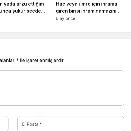
im yada arzu ettiğim
Hac veya umre için ihrama
lunca şükür secdesi
giren birisi ihram namazını
tiyorum. Nasıl
kılmamışsa ihramı geçerli olur
6 ay önce
ım?
mu? İhram namazının hükmü
nedir?
 alanlar
*
ile işaretlenmişlerdir
E-Posta
*