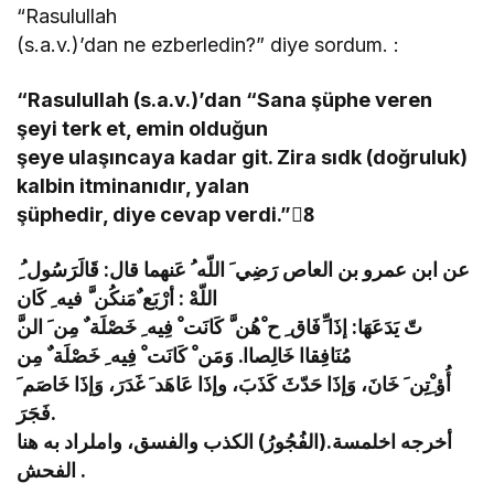
“Rasulullah
(s.a.v.)’dan ne ezberledin?” diye sordum. :
“Rasulullah (s.a.v.)’dan “Sana şüphe veren
şeyi terk et, emin olduğun
şeye ulaşıncaya kadar git. Zira sıdk (doğruluk)
kalbin itminanıdır, yalan
şüphedir, diye cevap verdi.”8َ
ِ عن ابن عمرو بن العاص رَضِي َ اللّه ُ عَنهما قال: قَالَرَسُول ُ
اللّهْ : أرْبَع ٌمَنكُن َّ فيه ِ كَان
مُنَافِقاا خَالِصاا. وَمَن ْ كَانَت ْ فِيه ِ خَصْلَة ٌ مِن
أُؤ ِْتِِن َ خَانَ، وَإذَا حَدّثَ كَذَبَ، وإذَا عَاهَد َ غَدَرَ، وَإذَا خَاصَم َ
فَجَرَ.
أخرجه اخلمسة.(الفُجُورُ) الكذب والفسق، واملراد به هنا
الفحش .