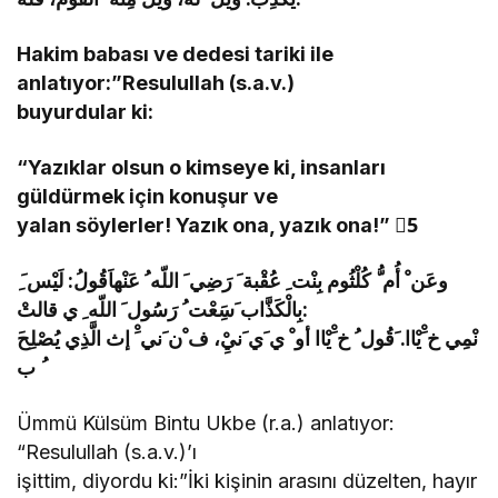
Hakim babası ve dedesi tariki ile
anlatıyor:”Resulullah (s.a.v.)
buyurdular ki:
“Yazıklar olsun o kimseye ki, insanları
güldürmek için konuşur ve
yalan söylerler! Yazık ona, yazık ona!” 5َ
ِ وعَن ْ أُم ُّ كُلْثُوم بِنْت ِ عُقْبة َ رَضِي َ اللّه ُ عَنْهاَقُولُ: لَيْس َ
بِالْكَذَّاب َسَِعْت ُ رَسُول َ اللّه ِ ي قالتْ:
ُ ب
Ümmü Külsüm Bintu Ukbe (r.a.) anlatıyor:
“Resulullah (s.a.v.)’ı
işittim, diyordu ki:”İki kişinin arasını düzelten, hayır