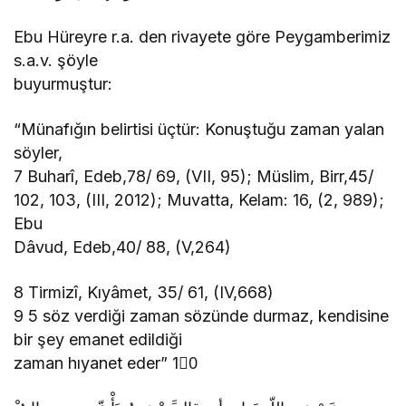
Ebu Hüreyre r.a. den rivayete göre Peygamberimiz
s.a.v. şöyle
buyurmuştur:
“Münafığın belirtisi üçtür: Konuştuğu zaman yalan
söyler,
7 Buharî, Edeb,78/ 69, (VII, 95); Müslim, Birr,45/
102, 103, (III, 2012); Muvatta, Kelam: 16, (2, 989);
Ebu
Dâvud, Edeb,40/ 88, (V,264)
8 Tirmizî, Kıyâmet, 35/ 61, (IV,668)
9 5 söz verdiği zaman sözünde durmaz, kendisine
bir şey emanet edildiği
zaman hıyanet eder” 10َ