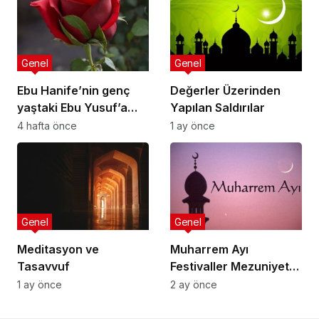
Genel
Genel
Ebu Hanife’nin genç
Değerler Üzerinden
yaştaki Ebu Yusuf’a
Yapılan Saldırılar
nasihatlerinden
4 hafta önce
1 ay önce
bazıları:
Genel
Genel
Meditasyon ve
Muharrem Ayı
Tasavvuf
Festivaller Mezuniyet
Törenleri
1 ay önce
2 ay önce