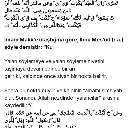
ابن مَسعود ٍ رَضِي َ اللّه ُ عَنْه قال:
فَيُكْتَب ُ عِنْدَاللّه ِ مِن َ الْكَذَّابِنيَ.. لْبُه ُ ف
İmam Malik’e ulaştığına göre, İbnu Mes’ud (r.a.)
şöyle demiştir: “K
ul
Yalan söylemeye ve yalan söyleme niyetini
taşımaya devam edince bir an
gelir ki, kalbinde önce siyah bir nokta belirir.
Sonra bu nokta büyür ve kalbinin tamamı simsiyah
olur. Sonunda Allah nezdinde “yalancılar” arasına
kaydedilir.”4
وعَن ْ حَ كُيَُدِّث ُ بِا ْلَْدِيث ِ لِيُضْحِك ٌ يم ٍ عن أبيه عن جَدّه ِ قال:
قَال َ رَسُول ُ اللّهِ: وَيْل ٌ لِلّذِي
َيَكْذِبُ. وَيْل ٌ لَهُ، وَيْل مِنْه ُ الْقَوْمَ، فلَهُ.