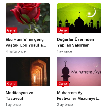
Genel
Genel
Ebu Hanife’nin genç
Değerler Üzerinden
yaştaki Ebu Yusuf’a
Yapılan Saldırılar
nasihatlerinden
4 hafta önce
1 ay önce
bazıları:
Genel
Genel
Meditasyon ve
Muharrem Ayı
Tasavvuf
Festivaller Mezuniyet
Törenleri
1 ay önce
2 ay önce