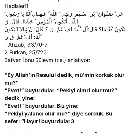
Hadislerْ
عَن ْ صَفْوان َ بْن ِ سُلَيْم ٍ رَضِي َ اللّه ُ عَنهقال:ُلْنَا يَا رَسُول َ
اللّهِ: أيَكُون ُ الْمُؤْمِن ُ جَباَناا. قَالَ: ق
ُلْنَا: أف َعَمْ. ق ن
1 Ahzab, 33/70-71
2 Furkan, 25/723
Safvan İbnu Süleym (r.a.) anlatıyor:
“Ey Allah’ın Resulü! dedik, mü’min korkak olur
mu?”
“Evet!” buyurdular. “Pekiyi cimri olur mu?”
dedik, yine:
“Evet!” buyurdular. Biz yine:
“Pekiyi yalancı olur mu?” diye sorduk. Bu
sefer:
“Hayır! buyurdular3