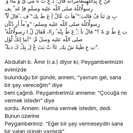
ْ عَنْ عِ بِدِاللّهٍبنَعامرأنه قال:ََ دْ عِ تُ نَأْ مِّي يَ وَ ماا وُ
رِسولَّاللّهَ صلى اللّه عليه وسلَمِ قاِ عَد ٌ يف
ْ بِ يَ تَناَ فْ قالت:” ََهاَ تَ عُالْ أِ عَ طَ يك” َف ، ََقالَ لَاُ
رِسولَّاللّهَ صلى اللّه عليه وسلم: “و ََماْ أرِ دْتُأن
ْ تِ عَ طُ يَ هْ ؟” قالُ تأ : ِْ عَ طُ يِتَْه ََ راا، فََقالَ لُ ا رِسولَّاللّهَ
صلى اللّه عليه وسلَ مَّ: “أماِ إنَكْ لَْوُل
ْ تِ عِ طَيهْ شُ يك ِ ئااَ تْ بَتَ عْ لَ يِكْ كَ ذبةٌ”.
Abdullah b. Âmir (r.a.) diyor ki; Peygamberimizin
evimizde
bulunduğu bir günde, annem, “yavrum gel, sana
bir şey vereceğim” diye
beni çağırdı. Peygamberimiz anneme: “Çocuğa ne
vermek istedin” diye
sordu. Annem: Hurma vermek istedim, dedi.
Bunun üzerine
Peygamberimiz: “Eğer bir şey vermeseydin sana
bir yalan günah yazılırdı”