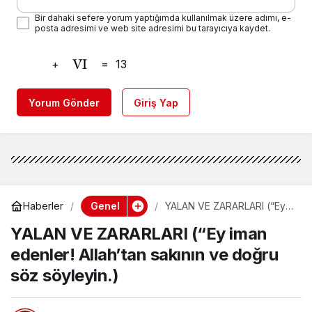
Bir dahaki sefere yorum yaptığımda kullanılmak üzere adımı, e-
posta adresimi ve web site adresimi bu tarayıcıya kaydet.
+
=
13
Yorum Gönder
Giriş Yap
Genel
Haberler
YALAN VE ZARARLARI (“Ey
iman edenler! Allah’tan
YALAN VE ZARARLARI (“Ey iman
sakının ve doğru söz
söyleyin.)
edenler! Allah’tan sakının ve doğru
söz söyleyin.)