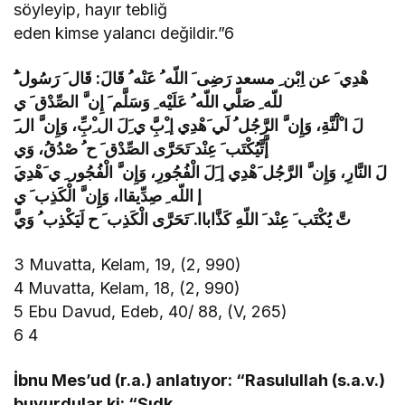
söyleyip, hayır tebliğ
eden kimse yalancı değildir.”6
للّه ِ صَلَّي اللّه ُ عَلَيْه ِ وَسَلَّم َ إِن َّ الصِّدْق َ ي
إَّتَّيُكْتَب َ عِنْد َتَحَرَّى الصِّدْق َ ح ُ صْدُقُ، وَي
إ اللّه ِ صِدِّيقاا، وَإِن َّ الْكَذِب َ ي
َّتَّ يُكْتَب َ عِنْد َ اللّهِ كَذَّاباا. َتَحَرَّى الْكَذِب َ ح لَيَكْذِب ُ وَي
3 Muvatta, Kelam, 19, (2, 990)
4 Muvatta, Kelam, 18, (2, 990)
5 Ebu Davud, Edeb, 40/ 88, (V, 265)
6 4
İbnu Mes’ud (r.a.) anlatıyor: “Rasulullah (s.a.v.)
buyurdular ki: “Sıdk