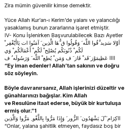
Zira mümin güvenilir kimse demektir.
Yüce Allah Kur’an-ı Kerim’de yalanı ve yalancılığı
yasaklamış bunun zararlarına işaret etmiştir.
IV- Konu İşlenirken Başvurulabilecek Bazı Ayetler
اَوًْلا سَدِيد َّقُوا اللَّه َ وَقُولُوا ق ُّهَا الَّذِين َ آمَنُوا ات يَاأَيَْغْفِر ْ
لَكُم ْ ذُنُوبَكُم يُصْلِح ْ لَكُم ْ أَعْمَالَكُم ْ وَي
اااا عَظِيمَوْز َقَد ْ فَاز َ ف وَمَن ْ يُطِع ْ اللَّه َ وَرَسُولَه ُ ف
“Ey iman edenler! Allah’tan sakının ve doğru
söz söyleyin.
Böyle
davranırsanız, Allah işlerinizi düzeltir ve
günahlarınızı bağışlar. Kim Allah
ve Resulüne itaat ederse, büyük bir kurtuluşa
ermiş olur.”1
ااكِرَام َ ًلَ يَشْهَدُون َ الزُّور َ وَإِذَا مَرُّوا بِاللَّغْو ِ مَرُّوا وَالَّذِين
“Onlar, yalana şahitlik etmeyen, faydasız boş bir