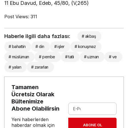
11 Ebu Davud, Edeb, 45/80, (V,265)
Post Views:
311
Haberle ilgili daha fazlası:
# akbaş
# bahattin
# din
# işler
# konuşmaz
# müslüman
# pembe
# tatlı
# uzman
# ve
# yalan
# zararları
Tamamen
Ücretsiz Olarak
Bültenimize
Abone Olabilirsin
Yeni haberlerden
haberdar olmak için
ABONE OL