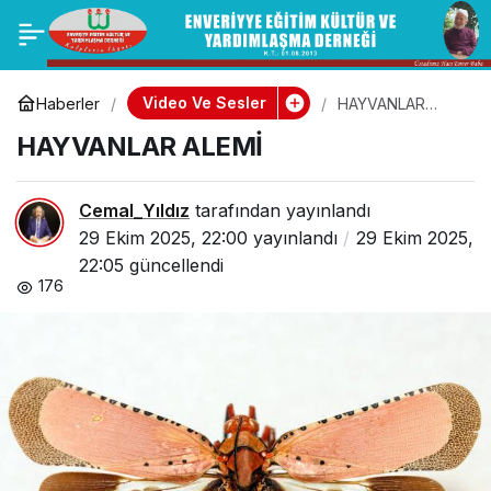
YALAN VE ZARARLARI
0
Paylaş
(“Ey iman edenler!
Video Ve Sesler
Haberler
HAYVANLAR
ALEMİ
HAYVANLAR ALEMİ
Allah’tan sakının ve
doğru söz söyleyin.)
Cemal_Yıldız
tarafından yayınlandı
29 Ekim 2025, 22:00
yayınlandı
29 Ekim 2025,
22:05
güncellendi
176