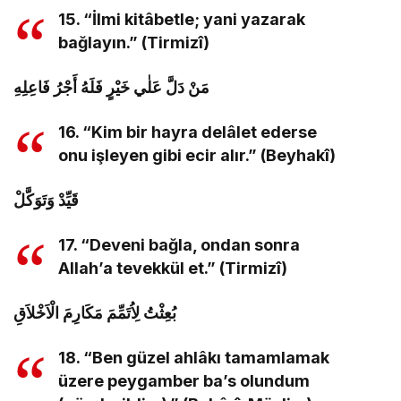
15. “İlmi kitâbetle; yani yazarak
bağlayın.” (Tirmizî)
مَنْ دَلَّ عَلٰي خَيْرٍ فَلَهُ أَجْرُ فَاعِلِهِ
16. “Kim bir hayra delâlet ederse
onu işleyen gibi ecir alır.” (Beyhakî)
قَيِّدْ وَتَوَكَّلْ
17. “Deveni bağla, ondan sonra
Allah’a tevekkül et.” (Tirmizî)
بُعِثْتُ لِاُتَمِّمَ مَكَارِمَ الْاَخْلاَقِ
18. “Ben güzel ahlâkı tamamlamak
üzere peygamber ba’s olundum