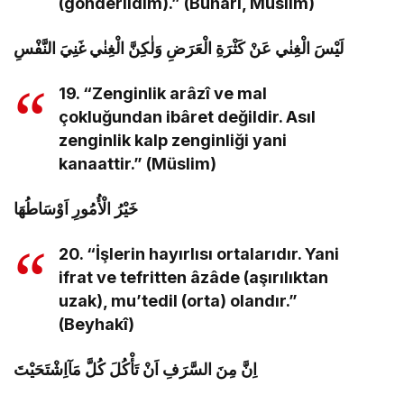
(gönderildim).” (Buhârî, Müslim)
لَيْسَ الْغِنٰي عَنْ كَثْرَةِ الْعَرَضِ وَلٰكِنَّ الْغِنٰي غَنِيَ النَّفْسِ
19. “Zenginlik arâzî ve mal
çokluğundan ibâret değildir. Asıl
zenginlik kalp zenginliği yani
kanaattir.” (Müslim)
خَيْرُ الْأُمُورِ اَوْسَاطُهَا
20. “İşlerin hayırlısı ortalarıdır. Yani
ifrat ve tefritten âzâde (aşırılıktan
uzak), mu’tedil (orta) olandır.”
(Beyhakî)
اِنَّ مِنَ السَّرَفِ اَنْ تَأْكُلَ كُلَّ مَآاِشْتَحَيْتَ