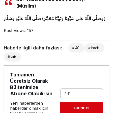
(Müslim)
وَصَلّٰي اللّٰهُ عَلٰي سَيِّدِنَا وَنَبِيِّنَا مُحَمَّدٍ) صَلّٰي اللّٰهُ عَلَيْهِ وَسَلَّمَ(
Post Views:
157
Haberle ilgili daha fazlası:
# 40
# hadis
# kırk
Tamamen
Ücretsiz Olarak
Bültenimize
Abone Olabilirsin
Yeni haberlerden
haberdar olmak için
ABONE OL