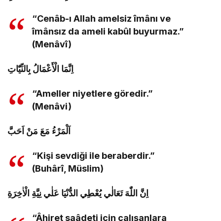
“Cenâb-ı Allah amelsiz îmânı ve
îmânsız da ameli kabûl buyurmaz.”
(Menâvî)
اِنَّمَا الْأَعْمَالُ بِالنِّيّٰاتِ
“Ameller niyetlere göredir.”
(Menâvi)
اَلْمَرْءُ مَعَ مَنْ اَحَبَّ
“Kişi sevdiği ile beraberdir.”
(Buhârî, Müslim)
اِنَّ اللّٰهَ تَعَالٰي يُعْطِي الدُّنْيَا عَلٰي نِيَّةِ الْاٰخِرَةِ
“Âhiret saâdeti için çalışanlara