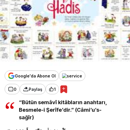
Google'da Abone Ol
0
Paylaş
1
“Bütün semâvî kitâbların anahtarı,
Besmele-i Şerîfe’dir.” (Câmi’u’s-
sağîr)