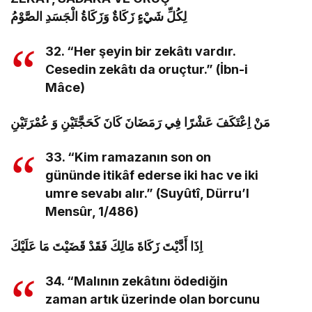
لِكُلِّ شَيْءٍ زَكَاةٌ وَزَكَاةُ الْجَسَدِ الصَّوْمُ
32. “Her şeyin bir zekâtı vardır.
Cesedin zekâtı da oruçtur.” (İbn-i
Mâce)
مَنْ اِعْتَكَفَ عَشْرًا فِي رَمَضَانَ كَانَ كَحَجَّتَيْنِ وَ عُمْرَتَيْنِ
33. “Kim ramazanın son on
gününde itikâf ederse iki hac ve iki
umre sevabı alır.” (Suyûtî, Dürru’l
Mensûr, 1/486)
اِذَا أَدَّيْتَ زَكَاةَ مَالِكَ فَقَدْ قَضَيْتَ مَا عَلَيْكَ
34. “Malının zekâtını ödediğin
zaman artık üzerinde olan borcunu