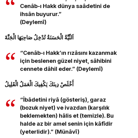
Cenâb-ı Hakk dünya saâdetini de
ihsân buyurur.”
(Deylemî)
اَلنِّيَّةُ الْحَسَنَةُ تُدْخِلُ صَاحِبَهَا الْجَنَّةَ
“Cenâb-ı Hakk’ın rızâsını kazanmak
için beslenen güzel niyet, sâhibini
cennete dâhil eder.” (Deylemî)
أَخْلَصْ دِينَكَ يَكْفِيكَ الْعَمَلُ الْقَلِيلُ
“İbâdetini riyâ (gösteriş), garaz
(bozuk niyet) ve ivazdan (karşılık
beklemekten) hâlis et (temizle). Bu
halde az bir amel senin için kâfîdir
(yeterlidir).” (Münâvî)