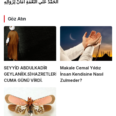
اَلْحَمْدُ عَلٰي النِّعْمَةِ أَمَانٌ لِزَوَالِهِ
Göz Atın
SEYYİD ABDULKADİR
Makale Cemal Yıldız
GEYLANİ(K.S)HAZRETLERİNİN.
İnsan Kendisine Nasıl
CUMA GÜNÜ VİRDİ.
Zulmeder?