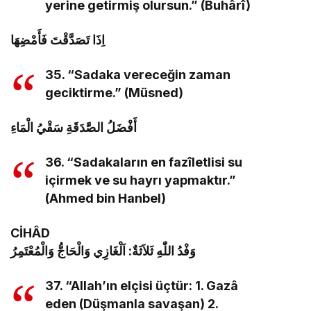
yerine getirmiş olursun.” (Buhârî)
اِذَا تَصَدَّقْتَ فَأَمْضِهَا
35. “Sadaka vereceğin zaman
geciktirme.” (Müsned)
أَفْضَلُ الصَّدَقَةِ سَقْيُ الْمَاءِ
36. “Sadakaların en fazîletlisi su
içirmek ve su hayrı yapmaktır.”
(Ahmed bin Hanbel)
CİHÂD
وَفْدُ اللّٰهِ ثَلاَثَةٌ: اَلْغَازِي وَالْحَاجُّ وَالْمُعْتَمِرُ
37. “Allah’ın elçisi üçtür: 1. Gazâ
eden (Düşmanla savaşan) 2.