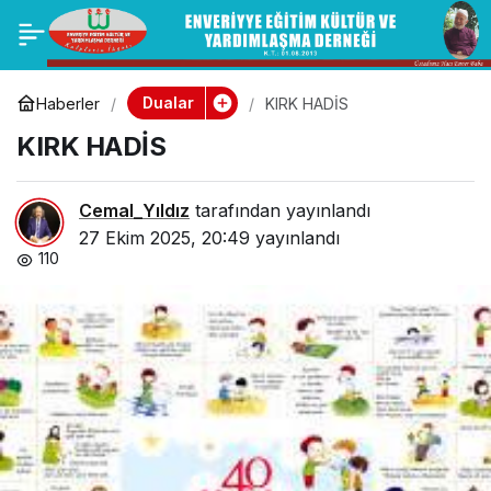
Bir dileğim yada arzu
0
Paylaş
ettiğim bir şey olunca
Dualar
Haberler
KIRK HADİS
KIRK HADİS
şükür namazı kılmak
istiyorum. Nasıl
Cemal_Yıldız
tarafından yayınlandı
27 Ekim 2025, 20:49
yayınlandı
110
yapmalıyım?