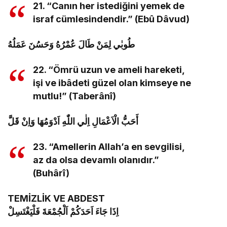
21. “Canın her istediğini yemek de
israf cümlesindendir.” (Ebû Dâvud)
طُوبٰي لِمَنْ طَالَ عُمْرُهُ وَحَسُنَ عَمَلُهُ
22. “Ömrü uzun ve ameli hareketi,
işi ve ibâdeti güzel olan kimseye ne
mutlu!” (Taberânî)
أَحَبُّ الْاَعْمَالِ اِلٰي اللّٰهِ اَدْوَمُهَا وَاِنْ قَلَّ
23. “Amellerin Allah’a en sevgilisi,
az da olsa devamlı olanıdır.”
(Buhârî)
TEMİZLİK VE ABDEST
اِذَا جَاءَ اَحَدَكُمْ اَلْجُمْعَةَ فَلْيَغْتَسِلْ