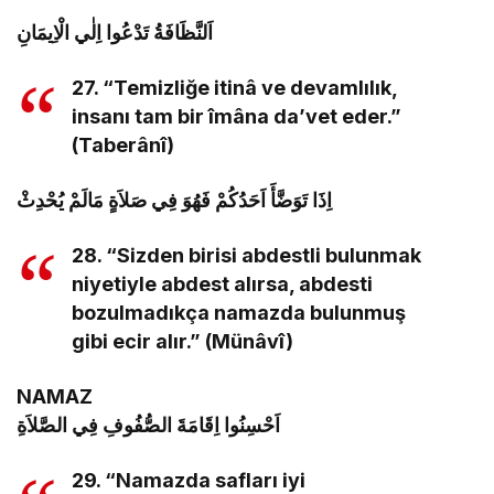
اَلنَّظَافَةُ تَدْعُوا اِلٰي الْاِيمَانِ
27. “Temizliğe itinâ ve devamlılık,
insanı tam bir îmâna da’vet eder.”
(Taberânî)
اِذَا تَوَضَّأَ اَحَدُكُمْ فَهُوَ فِي صَلاَةٍ مَالَمْ يُحْدِثْ
28. “Sizden birisi abdestli bulunmak
niyetiyle abdest alırsa, abdesti
bozulmadıkça namazda bulunmuş
gibi ecir alır.” (Münâvî)
NAMAZ
اَحْسِنُوا اِقَامَةَ الصُّفُوفِ فِي الصَّلاَةِ
29. “Namazda safları iyi