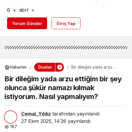
6
×
dört
=
Yorum Gönder
Giriş Yap
Dualar
Haberler
Bir dileğim yada arzu
ettiğim bir şey olunca şükür
Bir dileğim yada arzu ettiğim bir şey
namazı kılmak istiyorum.
Nasıl yapmalıyım?
olunca şükür namazı kılmak
istiyorum. Nasıl yapmalıyım?
Cemal_Yıldız
tarafından yayınlandı
27 Ekim 2025, 14:26
yayınlandı
167