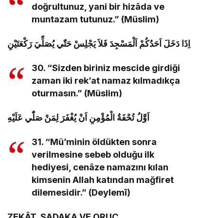
doğrultunuz, yani bir hizâda ve
muntazam tutunuz.” (Müslim)
اِذَا دَخَلَ اَحَدُكُمْ اَلْمَسْجِدَ فَلاَ يَجْلِسْ حَتّٰي يُصَلِّيَ رَكْعَتَيْنِ
30. “Sizden biriniz mescide girdiği
zaman iki rek’at namaz kılmadıkça
oturmasın.” (Müslim)
اَوَّلُ تُحْفَةُ الْمُؤْمِنِ اَنْ يُغْفَرَ لِمَنْ صَلّٰي عَلَيْهِ
31. “Mü’minin öldükten sonra
verilmesine sebeb olduğu ilk
hediyesi, cenâze namazını kılan
kimsenin Allah katından mağfiret
dilemesidir.” (Deylemî)
ZEKÂT, SADAKA VE ORUÇ