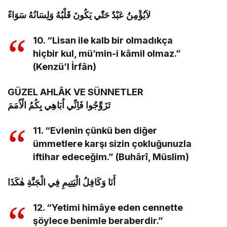
لاَيُؤْمِنُ عَبْدٌ حَتّٰي يَكُونَ قَلْبُهُ وَلِسَانُهُ سَوَاءً
10. “Lisan ile kalb bir olmadıkça
hiçbir kul, mü’min-i kâmil olmaz.”
(Kenzü’l İrfân)
GÜZEL AHLÂK VE SÜNNETLER
تَزَوَّجُوا فَاِنِّي اُبَاهِي بِكُمُ الْاُمَمَ
11. “Evlenin çünkü ben diğer
ümmetlere karşı sizin çokluğunuzla
iftihar edeceğim.” (Buhârî, Müslim)
أَنَا وَكَافِلُ الْيَتِيمِ فِي الْجَنَّةِ هٰكَذَا
12. “Yetimi himâye eden cennette
şöylece benimle beraberdir.”