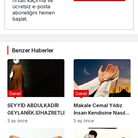
fırsatı kaçırma ve
ücretsiz e-posta
aboneliğini hemen
başlat.
Benzer Haberler
Genel
Genel
SEYYİD ABDULKADİR
Makale Cemal Yıldız
GEYLANİ(K.S)HAZRETLERİNİN.
İnsan Kendisine Nasıl
CUMA GÜNÜ VİRDİ.
Zulmeder?
3 ay önce
5 ay önce