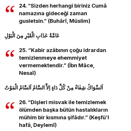
24. “Sizden herhangi biriniz Cumâ
namazına gideceği zaman
gusletsin.” (Buhârî, Müslim)
عَامَّةُ عَذَابِ الْقَبْرِ مِنَ الْبَوْلِ
25. “Kabir azâbının çoğu idrardan
temizlenmeye ehemmiyet
vermemektendir.” (İbn Mâce,
Nesaî)
اَلسِّوَاكُ شِفٰاءُ مِنْ كُلِّ دَاءٍ اِلاَّ السَّامُ اَلسَّامُ الْمَوْتُ
26. “Dişleri misvak ile temizlemek
ölümden başka bütün hastalıkların
mühim bir kısmına şifâdır.” (Keşfü’l
hafâ, Deylemî)