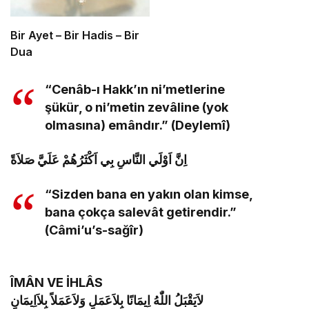
Bir Ayet – Bir Hadis – Bir
Dua
“Cenâb-ı Hakk’ın ni’metlerine
şükür, o ni’metin zevâline (yok
olmasına) emândır.” (Deylemî)
اِنَّ اَوْلَي النَّاسِ بِي اَكْثَرُهُمْ عَلَيَّ صَلاَةً
“Sizden bana en yakın olan kimse,
bana çokça salevât getirendir.”
(Câmi’u’s-sağîr)
ÎMÂN VE İHLÂS
لاَيَقْبَلُ اللّٰهُ اِيمَانًا بِلاَعَمَلٍ وَلاَعَمَلاً بِلاَاِيمَانٍ