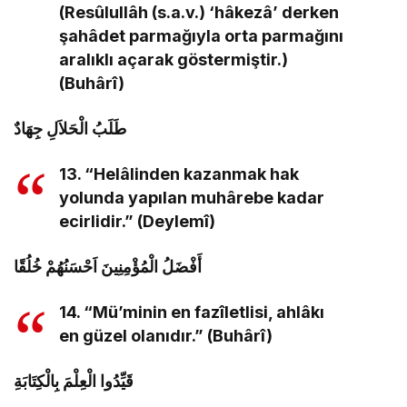
(Resûlullâh (s.a.v.) ‘hâkezâ’ derken
şahâdet parmağıyla orta parmağını
aralıklı açarak göstermiştir.)
(Buhârî)
طَلَبُ الْحَلاَلِ جِهَادٌ
13. “Helâlinden kazanmak hak
yolunda yapılan muhârebe kadar
ecirlidir.” (Deylemî)
أَفْضَلُ الْمُؤْمِنِينَ اَحْسَنُهُمْ خُلُقًا
14. “Mü’minin en fazîletlisi, ahlâkı
en güzel olanıdır.” (Buhârî)
قَيِّدُوا الْعِلْمَ بِالْكِتَابَةِ