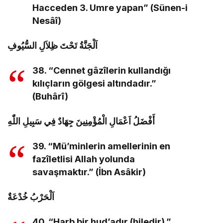
Hacceden 3. Umre yapan” (Sünen-i
Nesâî)
اَلْجَنَّةُ تَحْتَ ظِلاَلِ السُّيُوفِ
38. “Cennet gâzîlerin kullandığı
kılıçların gölgesi altındadır.”
(Buhârî)
أَفْضَلُ اَعْمَالِ الْمُؤْمِنِينَ جِهَادٌ فِي سَبِيلِ اللّٰهِ
39. “Mü’minlerin amellerinin en
fazîletlisi Allah yolunda
savaşmaktır.” (İbn Asâkir)
اَلْحَرْبُ خُدْعَةٌ
40. “Harb bir hud’adır (hiledir).”