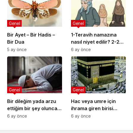
Genel
Genel
Bir Ayet – Bir Hadis –
1-Teravih namazına
Bir Dua
nasıl niyet edilir? 2-20
rekata bir niyet etsek
5 ay önce
6 ay önce
olur mu? 3-Hastayım
oruç tutamıyorum.
Teravih namazı kılmam
gerekir mi?
Genel
Genel
Bir dileğim yada arzu
Hac veya umre için
ettiğim bir şey olunca
ihrama giren birisi
şükür secdesi yapmak
ihram namazını
6 ay önce
6 ay önce
istiyorum. Nasıl
kılmamışsa ihramı
yapmalıyım?
geçerli olur mu? İhram