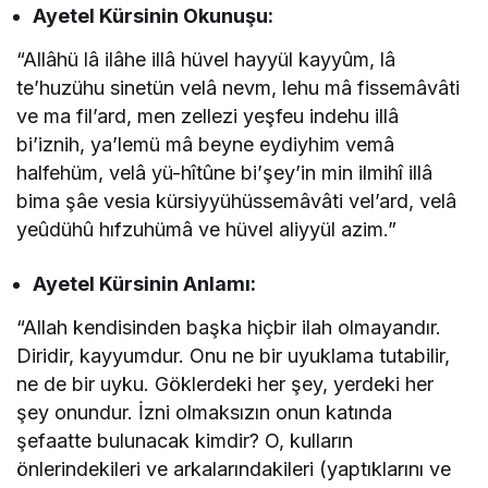
Ayetel Kürsinin
Okunuşu:
“Allâhü lâ ilâhe illâ hüvel hayyül kayyûm, lâ
te’huzühu sinetün velâ nevm, lehu mâ fissemâvâti
ve ma fil’ard, men zellezi yeşfeu indehu illâ
bi’iznih, ya’lemü mâ beyne eydiyhim vemâ
halfehüm, velâ yü-hîtûne bi’şey’in min ilmihî illâ
bima şâe vesia kürsiyyühüssemâvâti vel’ard, velâ
yeûdühû hıfzuhümâ ve hüvel aliyyül azim.”
Ayetel Kürsinin
Anlamı:
“Allah kendisinden başka hiçbir ilah olmayandır.
Diridir, kayyumdur. Onu ne bir uyuklama tutabilir,
ne de bir uyku. Göklerdeki her şey, yerdeki her
şey onundur. İzni olmaksızın onun katında
şefaatte bulunacak kimdir? O, kulların
önlerindekileri ve arkalarındakileri (yaptıklarını ve