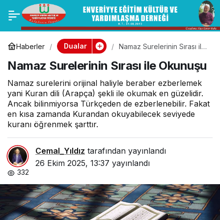
İhlas Suresinin
0
Paylaş
Anlamı ve Okunuşu
Dualar
Haberler
Namaz Surelerinin Sırası ile
Okunuşu
Namaz Surelerinin Sırası ile Okunuşu
Namaz surelerini orijinal haliyle beraber ezberlemek
yani Kuran dili (Arapça) şekli ile okumak en güzelidir.
Ancak bilinmiyorsa Türkçeden de ezberlenebilir. Fakat
en kısa zamanda Kurandan okuyabilecek seviyede
kuranı öğrenmek şarttır.
Cemal_Yıldız
tarafından yayınlandı
26 Ekim 2025, 13:37
yayınlandı
332