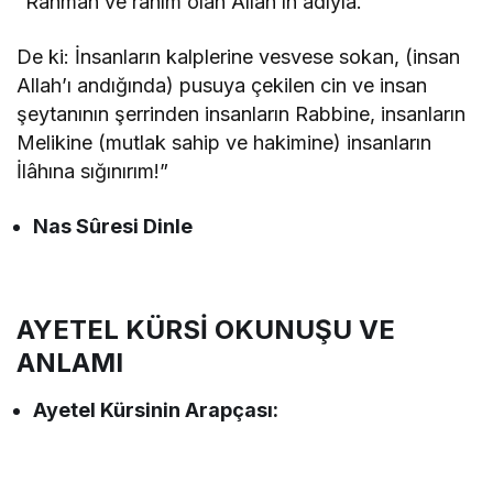
“Rahmân ve rahîm olan Allah’ın adıyla.
De ki: İnsanların kalplerine vesvese sokan, (insan
Allah’ı andığında) pusuya çekilen cin ve insan
şeytanının şerrinden insanların Rabbine, insanların
Melikine (mutlak sahip ve hakimine) insanların
İlâhına sığınırım!”
Nas Sûresi Dinle
AYETEL KÜRSİ OKUNUŞU VE
ANLAMI
Ayetel Kürsinin
Arapçası: