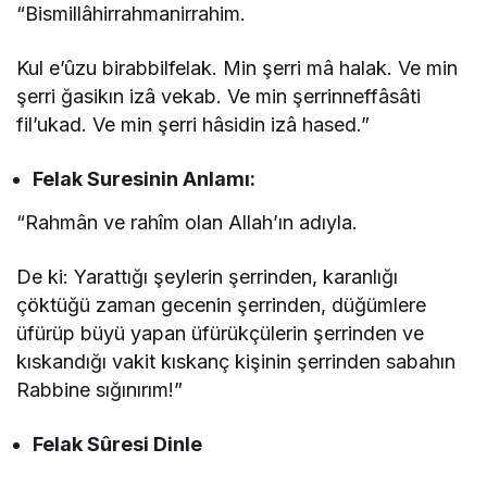
“Bismillâhirrahmanirrahim.
Kul e’ûzu birabbilfelak. Min şerri mâ halak. Ve min
şerri ğasikın izâ vekab. Ve min şerrinneffâsâti
fil’ukad. Ve min şerri hâsidin izâ hased.”
Felak
Suresinin
Anlamı:
“Rahmân ve rahîm olan Allah’ın adıyla.
De ki: Yarattığı şeylerin şerrinden, karanlığı
çöktüğü zaman gecenin şerrinden, düğümlere
üfürüp büyü yapan üfürükçülerin şerrinden ve
kıskandığı vakit kıskanç kişinin şerrinden sabahın
Rabbine sığınırım!”
Felak Sûresi Dinle