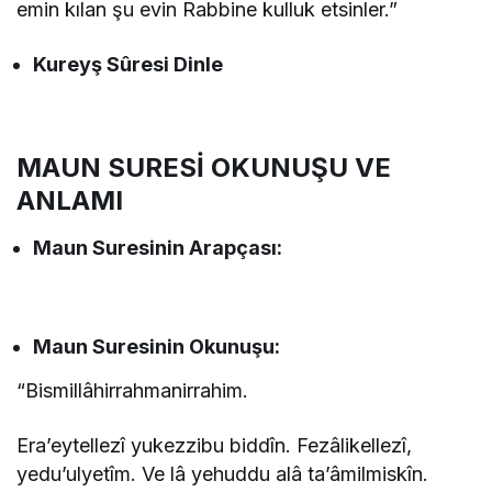
emin kılan şu evin Rabbine kulluk etsinler.”
Kureyş Sûresi Dinle
MAUN SURESİ OKUNUŞU VE
ANLAMI
Maun Suresinin
Arapçası:
Maun Suresinin
Okunuşu:
“Bismillâhirrahmanirrahim.
Era’eytellezî yukezzibu biddîn. Fezâlikellezî,
yedu’ulyetîm. Ve lâ yehuddu alâ ta’âmilmiskîn.