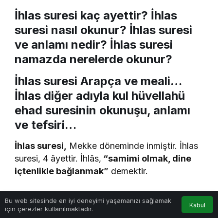
İhlas suresi kaç ayettir? İhlas
suresi nasıl okunur? İhlas suresi
ve anlamı nedir? İhlas suresi
namazda nerelerde okunur?
İhlas suresi Arapça ve meali…
İhlas diğer adıyla kul hüvellahü
ehad suresinin okunuşu, anlamı
ve tefsiri…
İhlas suresi,
Mekke döneminde inmiştir. İhlas
suresi, 4 âyettir. İhlâs,
“samimi olmak, dine
içtenlikle bağlanmak”
demektir.
Bu web sitesinde en iyi deneyimi yaşamanızı sağlamak
Göz Atın
Kabul
için çerezler kullanılmaktadır.
Anasayfa
Akış
Hesabım