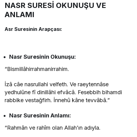
NASR SURESİ OKUNUŞU VE
ANLAMI
Asr
Suresinin
Arapçası:
Nasr
Suresinin
Okunuşu:
“Bismillâhirrahmanirrahim.
İzâ câe nasrullahi velfeth. Ve raeytennâse
yedhulûne fî dinillâhi efvâcâ. Fesebbih bihamdi
rabbike vestağfirh. İnnehû kâne tevvâbâ.”
Nasr
Suresinin
Anlamı:
“Rahmân ve rahîm olan Allah’ın adıyla.