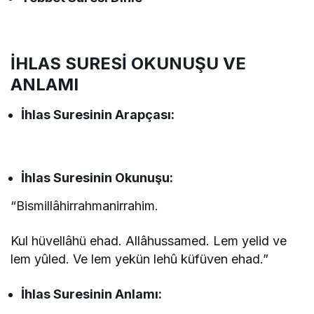
İHLAS SURESİ OKUNUŞU VE
ANLAMI
İhlas
Suresinin
Arapçası:
İhlas
Suresinin
Okunuşu:
“Bismillâhirrahmanirrahim.
Kul hüvellâhü ehad. Allâhussamed. Lem yelid ve
lem yûled. Ve lem yekün lehû küfüven ehad.”
İhlas
Suresinin
Anlamı: