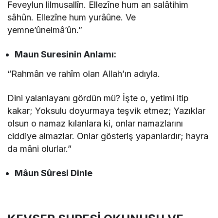
Feveylun lilmusallîn. Ellezîne hum an salâtihim
sâhûn. Ellezîne hum yurâûne. Ve
yemne’ûnelmâ’ûn.”
Maun Suresinin
Anlamı:
“Rahmân ve rahîm olan Allah’ın adıyla.
Dini yalanlayanı gördün mü? İşte o, yetimi itip
kakar; Yoksulu doyurmaya teşvik etmez; Yazıklar
olsun o namaz kılanlara ki, onlar namazlarını
ciddiye almazlar. Onlar gösteriş yapanlardır; hayra
da mâni olurlar.”
Mâun Sûresi Dinle