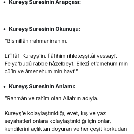
Kureyş Suresinin
Arapçası:
Kureyş Suresinin
Okunuşu
:
“Bismillâhirrahmanirrahim.
Li’î lâfi Kurayş’in. Îlâfihim rihleteşşitâi vessayf.
Felya’budû rabbe hâzelbeyt. Ellezî et’amehum min
cû’in ve âmenehum min havf.”
Kureyş Suresinin
Anlamı:
“Rahmân ve rahîm olan Allah’ın adıyla.
Kureyş’e kolaylaştırıldığı, evet, kış ve yaz
seyahatleri onlara kolaylaştırıldığı için onlar,
kendilerini açlıktan doyuran ve her çeşit korkudan