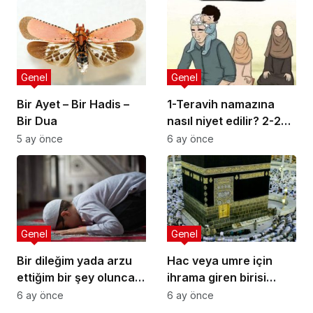
Genel
Genel
Bir Ayet – Bir Hadis –
1-Teravih namazına
Bir Dua
nasıl niyet edilir? 2-20
rekata bir niyet etsek
5 ay önce
6 ay önce
olur mu? 3-Hastayım
oruç tutamıyorum.
Teravih namazı kılmam
gerekir mi?
Genel
Genel
Bir dileğim yada arzu
Hac veya umre için
ettiğim bir şey olunca
ihrama giren birisi
şükür secdesi yapmak
ihram namazını
6 ay önce
6 ay önce
istiyorum. Nasıl
kılmamışsa ihramı