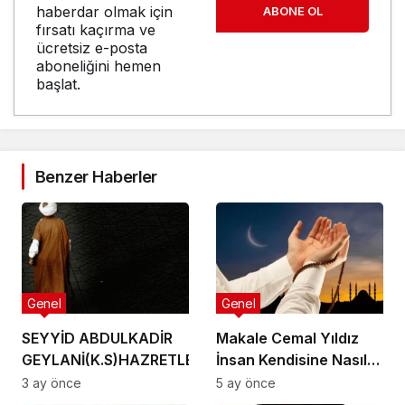
haberdar olmak için
ABONE OL
fırsatı kaçırma ve
ücretsiz e-posta
aboneliğini hemen
başlat.
Benzer Haberler
Genel
Genel
SEYYİD ABDULKADİR
Makale Cemal Yıldız
GEYLANİ(K.S)HAZRETLERİNİN.
İnsan Kendisine Nasıl
CUMA GÜNÜ VİRDİ.
Zulmeder?
3 ay önce
5 ay önce