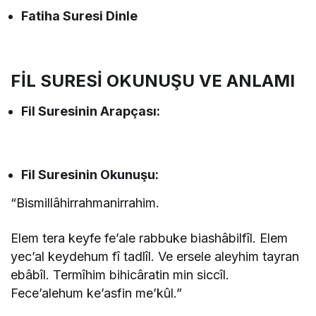
Fatiha Suresi Dinle
FİL SURESİ OKUNUŞU VE ANLAMI
Fil Suresinin
Arapçası:
Fil Suresinin
Okunuşu:
“Bismillâhirrahmanirrahim.
Elem tera keyfe fe’ale rabbuke biashâbilfîl. Elem
yec’al keydehum fî tadlîl. Ve ersele aleyhim tayran
ebâbîl. Termîhim bihicâratin min siccîl.
Fece’alehum ke’asfin me’kûl.”