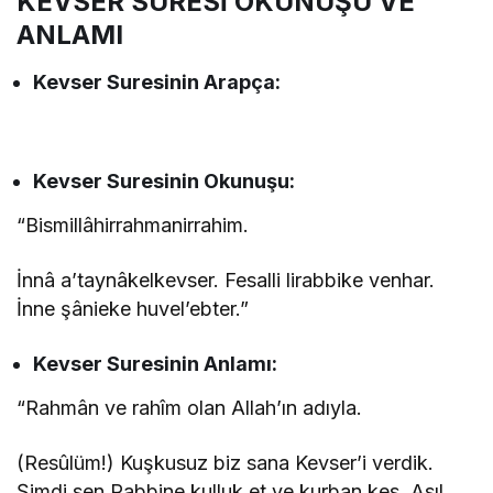
KEVSER SURESİ OKUNUŞU VE
ANLAMI
Kevser Suresinin
Arapça:
Kevser Suresinin
Okunuşu:
“Bismillâhirrahmanirrahim.
İnnâ a’taynâkelkevser. Fesalli lirabbike venhar.
İnne şânieke huvel’ebter.”
Kevser Suresinin
Anlamı:
“Rahmân ve rahîm olan Allah’ın adıyla.
(Resûlüm!) Kuşkusuz biz sana Kevser’i verdik.
Şimdi sen Rabbine kulluk et ve kurban kes. Asıl