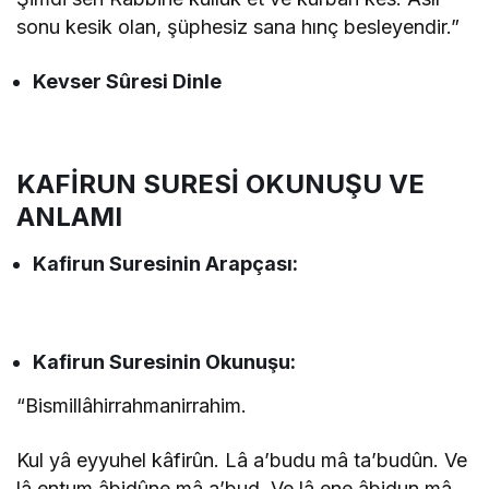
sonu kesik olan, şüphesiz sana hınç besleyendir.”
Kevser Sûresi Dinle
KAFİRUN SURESİ OKUNUŞU VE
ANLAMI
Kafirun Suresinin
Arapçası:
Kafirun
Suresinin
Okunuşu:
“Bismillâhirrahmanirrahim.
Kul yâ eyyuhel kâfirûn. Lâ a’budu mâ ta’budûn. Ve
lâ entum âbidûne mâ a’bud. Ve lâ ene âbidun mâ