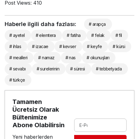
Post Views:
410
Haberle ilgili daha fazlası:
# arapça
# ayetel
# elemtera
# fatiha
# felak
# fil
# ihlas
# izacae
# kevser
# keyfe
# kürsi
# mealleri
# namaz
# nas
# okunuşları
# sevabı
# surelerinin
# süresi
# tebbetyada
# türkçe
Tamamen
Ücretsiz Olarak
Bültenimize
Abone Olabilirsin
Yeni haberlerden