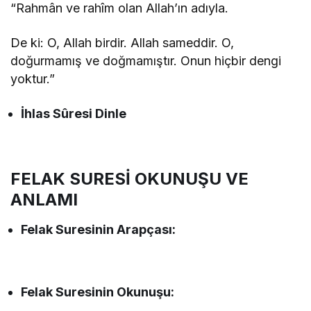
“Rahmân ve rahîm olan Allah’ın adıyla.
De ki: O, Allah birdir. Allah sameddir. O,
doğurmamış ve doğmamıştır. Onun hiçbir dengi
yoktur.”
İhlas Sûresi Dinle
FELAK SURESİ OKUNUŞU VE
ANLAMI
Felak
Suresinin
Arapçası:
Felak
Suresinin
Okunuşu: