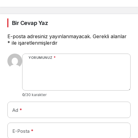
yapmalıyım?
geçerli olur mu? İhram
namazının hükmü
nedir?
Bir Cevap Yaz
E-posta adresiniz yayınlanmayacak.
Gerekli alanlar
*
ile işaretlenmişlerdir
YORUMUNUZ
*
0
/30 karakter
Ad
*
E-Posta
*