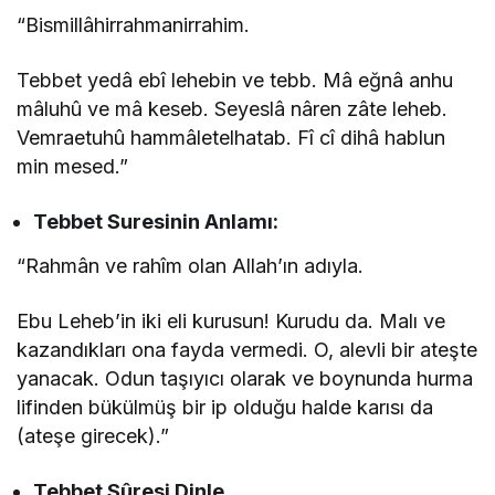
“Bismillâhirrahmanirrahim.
Tebbet yedâ ebî lehebin ve tebb. Mâ eğnâ anhu
mâluhû ve mâ keseb. Seyeslâ nâren zâte leheb.
Vemraetuhû hammâletelhatab. Fî cî dihâ hablun
min mesed.”
Tebbet
Suresinin
Anlamı:
“Rahmân ve rahîm olan Allah’ın adıyla.
Ebu Leheb’in iki eli kurusun! Kurudu da. Malı ve
kazandıkları ona fayda vermedi. O, alevli bir ateşte
yanacak. Odun taşıyıcı olarak ve boynunda hurma
lifinden bükülmüş bir ip olduğu halde karısı da
(ateşe girecek).”
Tebbet Sûresi Dinle