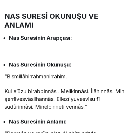
NAS SURESİ OKUNUŞU VE
ANLAMI
Nas
Suresinin
Arapçası:
Nas
Suresinin
Okunuşu:
“Bismillâhirrahmanirrahim.
Kul e’ûzu birabbinnâsi. Melikinnâsi. İlâhinnâs. Min
şerrilvesvâsilhannâs. Ellezî yuvesvisu fî
sudûrinnâsi. Minelcinneti vennâs.”
Nas
Suresinin
Anlamı: