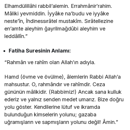
Elhamdülillâhi rabbil’alemin. Errahmânir’rahim.
Mâliki yevmiddin. İyyâke na’budu ve iyyâke
neste’în, İhdinessırâtel mustakîm. Sırâtellezine
en’amte aleyhim ğayrilmağdûbi aleyhim ve
leddâllîn.”
Fatiha Suresinin
Anlamı:
“Rahmân ve rahîm olan Allah’ın adıyla.
Hamd (övme ve övülme), âlemlerin Rabbi Allah’a
mahsustur. O, rahmândır ve rahîmdir. Ceza
gününün mâlikidir. (Rabbimiz!) Ancak sana kulluk
ederiz ve yalnız senden medet umarız. Bize doğru
yolu göster. Kendilerine lütuf ve ikramda
bulunduğun kimselerin yolunu; gazaba
uğramışların ve sapmışların yolunu değil! Âmin.”