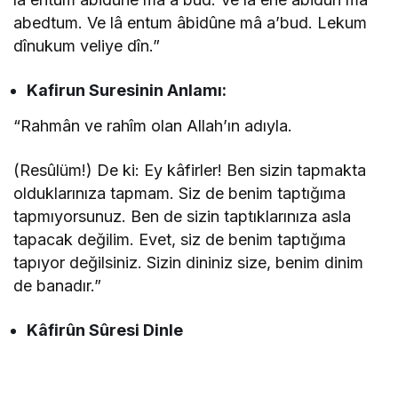
abedtum. Ve lâ entum âbidûne mâ a’bud. Lekum
dînukum veliye dîn.”
Kafirun
Suresinin
Anlamı:
“Rahmân ve rahîm olan Allah’ın adıyla.
(Resûlüm!) De ki: Ey kâfirler! Ben sizin tapmakta
olduklarınıza tapmam. Siz de benim taptığıma
tapmıyorsunuz. Ben de sizin taptıklarınıza asla
tapacak değilim. Evet, siz de benim taptığıma
tapıyor değilsiniz. Sizin dininiz size, benim dinim
de banadır.”
Kâfirûn Sûresi Dinle