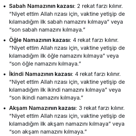
Sabah Namazı
nın kazası
: 2 rekat farzı kılınır.
“Niyet ettim Allah rızası için, vaktine yetişip de
kılamadığım ilk sabah namazını kılmaya” veya
“son sabah namazını kılmaya.”
Öğle Namazı
nın kazası
: 4 rekat farzı kılınır.
“Niyet ettim Allah rızası için, vaktine yetişip de
kılamadığım ilk öğle namazını kılmaya” veya
“son öğle namazını kılmaya.”
İkindi Namazı
nın kazası
: 4 rekat farzı kılınır.
“Niyet ettim Allah rızası için, vaktine yetişip de
kılamadığım ilk ikindi namazını kılmaya” veya
“son ikindi namazını kılmaya.”
Akşam Namazı
nın kazası
: 3 rekat farzı kılınır.
“Niyet ettim Allah rızası için, vaktine yetişip de
kılamadığım ilk akşam namazını kılmaya” veya
“son akşam namazını kılmaya.”