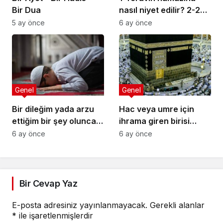
Bir Dua
nasıl niyet edilir? 2-20
rekata bir niyet etsek
5 ay önce
6 ay önce
olur mu? 3-Hastayım
oruç tutamıyorum.
Teravih namazı kılmam
gerekir mi?
Genel
Genel
Bir dileğim yada arzu
Hac veya umre için
ettiğim bir şey olunca
ihrama giren birisi
şükür secdesi yapmak
ihram namazını
6 ay önce
6 ay önce
istiyorum. Nasıl
kılmamışsa ihramı
yapmalıyım?
geçerli olur mu? İhram
namazının hükmü
nedir?
Bir Cevap Yaz
E-posta adresiniz yayınlanmayacak.
Gerekli alanlar
*
ile işaretlenmişlerdir