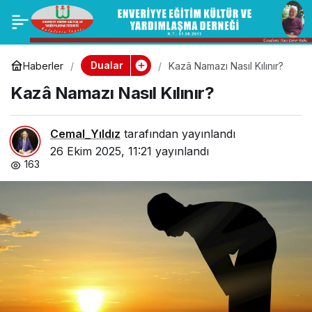
SÜT KARDEŞLER
0
Paylaş
EVLENEBİLİR Mİ?
Dualar
Haberler
Kazâ Namazı Nasıl Kılınır?
Kazâ Namazı Nasıl Kılınır?
Cemal_Yıldız
tarafından yayınlandı
26 Ekim 2025, 11:21
yayınlandı
163