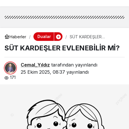
Dualar
Haberler
SÜT KARDEŞLER
EVLENEBİLİR Mİ?
SÜT KARDEŞLER EVLENEBİLİR Mİ?
Cemal_Yıldız
tarafından yayınlandı
25 Ekim 2025, 08:37
yayınlandı
171