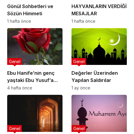
Gönül Sohbetleri ve
HAYVANLARIN VERDİĞİ
Sözün Himmeti
MESAJLAR
1 hafta önce
1 hafta önce
Genel
Genel
Ebu Hanife’nin genç
Değerler Üzerinden
yaştaki Ebu Yusuf’a
Yapılan Saldırılar
nasihatlerinden
4 hafta önce
1 ay önce
bazıları:
Genel
Genel