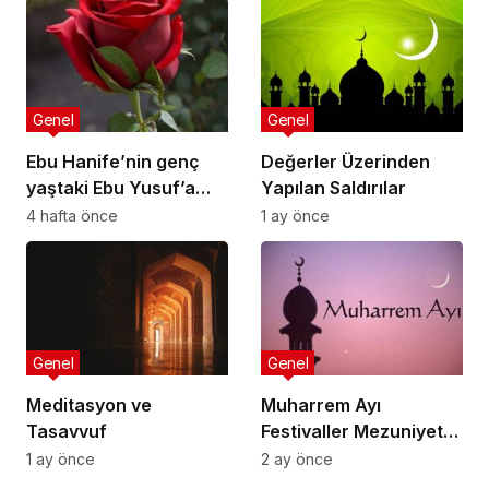
Genel
Genel
Ebu Hanife’nin genç
Değerler Üzerinden
yaştaki Ebu Yusuf’a
Yapılan Saldırılar
nasihatlerinden
4 hafta önce
1 ay önce
bazıları:
Genel
Genel
Meditasyon ve
Muharrem Ayı
Tasavvuf
Festivaller Mezuniyet
Törenleri
1 ay önce
2 ay önce