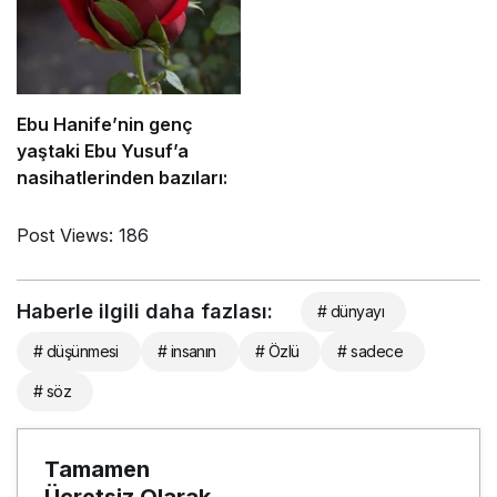
Ebu Hanife’nin genç
yaştaki Ebu Yusuf’a
nasihatlerinden bazıları:
Post Views:
186
Haberle ilgili daha fazlası:
# dünyayı
# düşünmesi
# insanın
# Özlü
# sadece
# söz
Tamamen
Ücretsiz Olarak