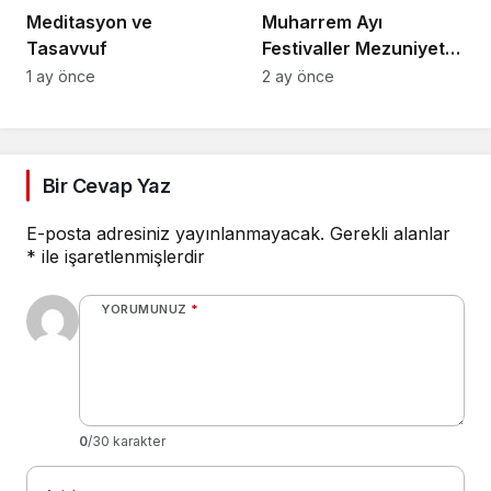
Meditasyon ve
Muharrem Ayı
Tasavvuf
Festivaller Mezuniyet
Törenleri
1 ay önce
2 ay önce
Bir Cevap Yaz
E-posta adresiniz yayınlanmayacak.
Gerekli alanlar
*
ile işaretlenmişlerdir
YORUMUNUZ
*
0
/30 karakter