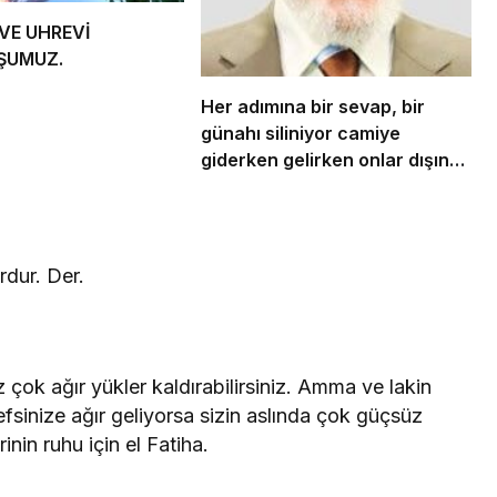
VE UHREVİ
ŞUMUZ.
Her adımına bir sevap, bir
günahı siliniyor camiye
giderken gelirken onlar dışında
bir de bu namazın garantisi
var.
rdur. Der.
z çok ağır yükler kaldırabilirsiniz. Amma ve lakin
nefsinize ağır geliyorsa sizin aslında çok güçsüz
inin ruhu için el Fatiha.