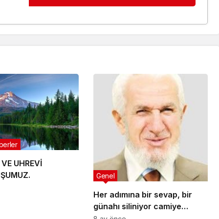
berler
 VE UHREVİ
ŞUMUZ.
Genel
Her adımına bir sevap, bir
günahı siliniyor camiye
giderken gelirken onlar
8 ay önce