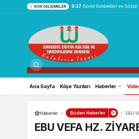
9:27
Gönül Sohbetleri ve Sözün
SON GELIŞMELER
Ana Sayfa
Köşe Yazıları
Haberler
Vide
Bizden Haberler
Haberler
EBU V
EBU VEFA HZ. ZİYAR