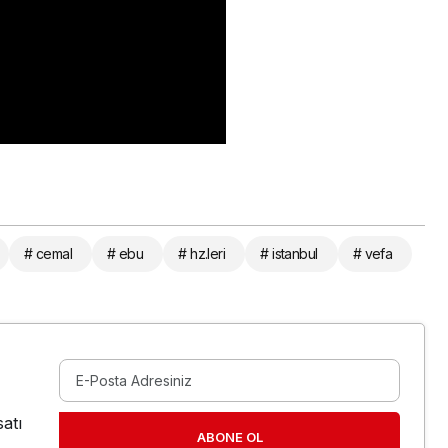
# cemal
# ebu
# hz.leri
# istanbul
# vefa
atı
ABONE OL