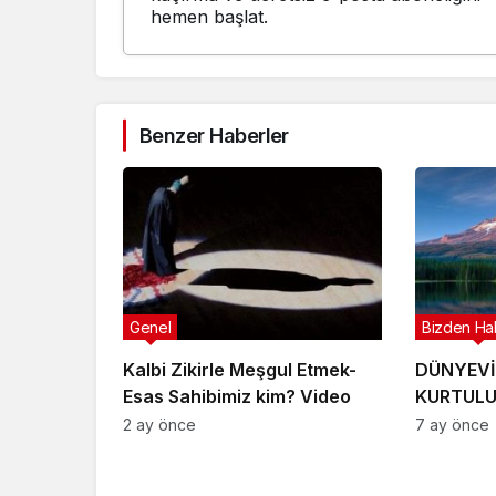
hemen başlat.
Benzer Haberler
Genel
Bizden Ha
Kalbi Zikirle Meşgul Etmek-
DÜNYEVİ
Esas Sahibimiz kim? Video
KURTULU
2 ay önce
7 ay önce