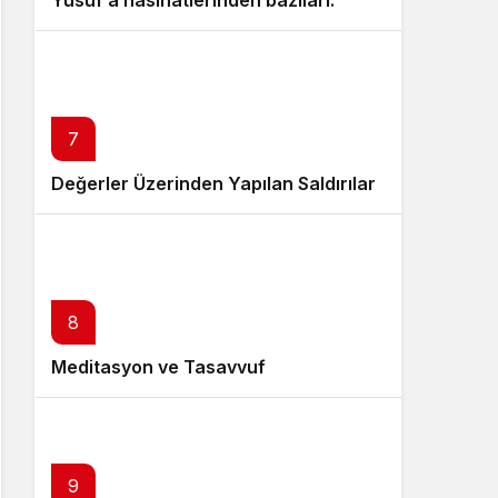
Yusuf’a nasihatlerinden bazıları:
7
Değerler Üzerinden Yapılan Saldırılar
8
Meditasyon ve Tasavvuf
9