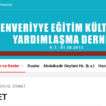
 Himmeti
o ve Sesler
Dualar
Abdulkadir Geylani Hz. (k.s.)
Hacı
EFA HZ. ZİYARET
ET