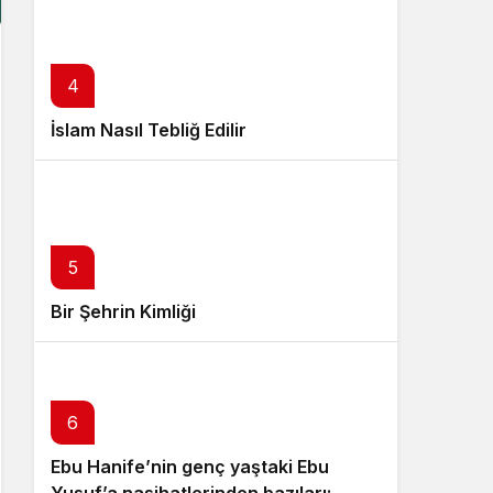
4
İslam Nasıl Tebliğ Edilir
5
Bir Şehrin Kimliği
6
Ebu Hanife’nin genç yaştaki Ebu