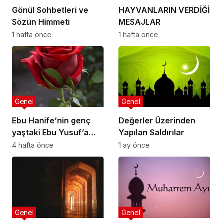
Gönül Sohbetleri ve
HAYVANLARIN VERDİĞİ
Sözün Himmeti
MESAJLAR
1 hafta önce
1 hafta önce
Genel
Genel
Ebu Hanife’nin genç
Değerler Üzerinden
yaştaki Ebu Yusuf’a
Yapılan Saldırılar
nasihatlerinden
4 hafta önce
1 ay önce
bazıları:
Genel
Genel