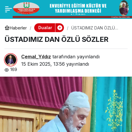
Mümin – Kafir –
0
Paylaş
Münafık kime denir.
Dualar
Haberler
ÜSTADIMIZ DAN ÖZLÜ
SÖZLER
ÜSTADIMIZ DAN ÖZLÜ SÖZLER
Cemal_Yıldız
tarafından yayınlandı
15 Ekim 2025, 13:56
yayınlandı
169