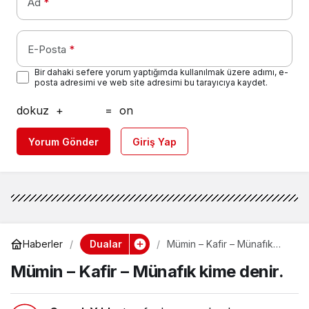
Ad
*
E-Posta
*
Bir dahaki sefere yorum yaptığımda kullanılmak üzere adımı, e-
posta adresimi ve web site adresimi bu tarayıcıya kaydet.
dokuz
+
=
on
Yorum Gönder
Giriş Yap
Dualar
Haberler
Mümin – Kafir – Münafık
kime denir.
Mümin – Kafir – Münafık kime denir.