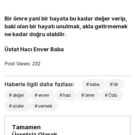
Bir ömre yani bir hayata bu kadar değer verip,
baki olan bir hayatı unutmak, akla getirmemek
ne kadar doğru olabilir.
Üstat Hacı Enver Baba
Post Views:
232
Haberle ilgili daha fazlası:
# baba
# bir
# değer
# enver
# hacı
# ömre
# Özlü
# sözler
# vermek
Tamamen
Ücretsiz Olarak