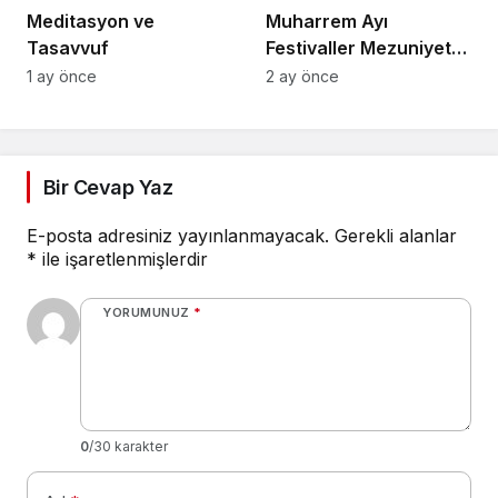
Meditasyon ve
Muharrem Ayı
Tasavvuf
Festivaller Mezuniyet
Törenleri
1 ay önce
2 ay önce
Bir Cevap Yaz
E-posta adresiniz yayınlanmayacak.
Gerekli alanlar
*
ile işaretlenmişlerdir
YORUMUNUZ
*
0
/30 karakter