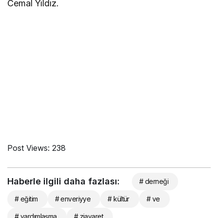
Cemal Yıldız.
Post Views:
238
Haberle ilgili daha fazlası:
# derneği
# eğitim
# enveriyye
# kültür
# ve
# yardımlaşma
# ziayaret