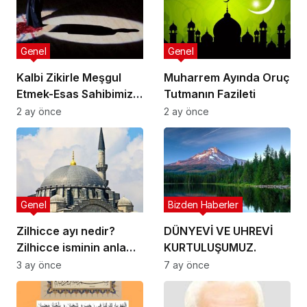
Genel
Genel
Kalbi Zikirle Meşgul
Muharrem Ayında Oruç
Etmek-Esas Sahibimiz
Tutmanın Fazileti
kim? Video
2 ay önce
2 ay önce
Genel
Bizden Haberler
Zilhicce ayı nedir?
DÜNYEVİ VE UHREVİ
Zilhicce isminin anlamı
KURTULUŞUMUZ.
nedir? Zilhicce ayının
3 ay önce
7 ay önce
önemi ve fazileti ile ilgili
ayet ve hadisler neler?