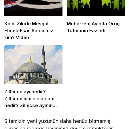
Kalbi Zikirle Meşgul
Muharrem Ayında Oruç
Etmek-Esas Sahibimiz
Tutmanın Fazileti
kim? Video
Zilhicce ayı nedir?
Zilhicce isminin anlamı
nedir? Zilhicce ayının
önemi ve fazileti ile ilgili
ayet ve hadisler neler?
Sitemizin yeni yüzünün daha henüz bitmemiş
Zilhicce ayında ne
olmasına ragmen yayınımız devam etmektedir.