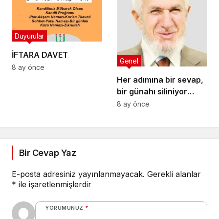
Zilhicce ayında ne
yapılır? Zilhicce ayı
önemi ve fazileti
Duyurular
hakkında kısaca
bilinmesi gerekenler…
İFTARA DAVET
Genel
8 ay önce
Her adımına bir sevap,
bir günahı siliniyor
camiye giderken
8 ay önce
gelirken onlar dışında
bir de bu namazın
garantisi var.
Bir Cevap Yaz
E-posta adresiniz yayınlanmayacak.
Gerekli alanlar
*
ile işaretlenmişlerdir
YORUMUNUZ
*