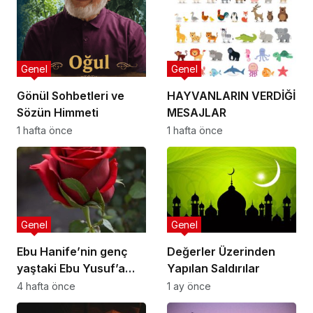
Genel
Genel
Gönül Sohbetleri ve
HAYVANLARIN VERDİĞİ
Sözün Himmeti
MESAJLAR
1 hafta önce
1 hafta önce
Genel
Genel
Ebu Hanife’nin genç
Değerler Üzerinden
yaştaki Ebu Yusuf’a
Yapılan Saldırılar
nasihatlerinden
4 hafta önce
1 ay önce
bazıları: