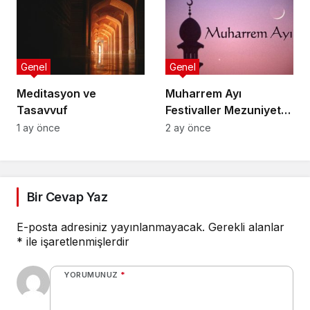
Genel
Genel
Meditasyon ve
Muharrem Ayı
Tasavvuf
Festivaller Mezuniyet
Törenleri
1 ay önce
2 ay önce
Bir Cevap Yaz
E-posta adresiniz yayınlanmayacak.
Gerekli alanlar
*
ile işaretlenmişlerdir
YORUMUNUZ
*