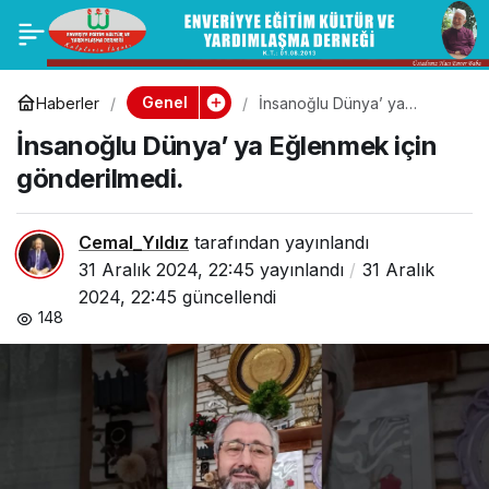
KUTSAL
0
Paylaş
TOPRAKLARA
Genel
Haberler
İnsanoğlu Dünya’ ya
Eğlenmek için gönderilmedi.
İnsanoğlu Dünya’ ya Eğlenmek için
YOLCULUK
gönderilmedi.
Cemal_Yıldız
tarafından yayınlandı
31 Aralık 2024, 22:45
yayınlandı
31 Aralık
2024, 22:45
güncellendi
148