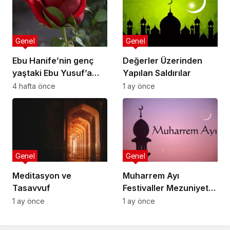
Genel
Genel
Ebu Hanife’nin genç
Değerler Üzerinden
yaştaki Ebu Yusuf’a
Yapılan Saldırılar
nasihatlerinden
4 hafta önce
1 ay önce
bazıları:
Genel
Genel
Meditasyon ve
Muharrem Ayı
Tasavvuf
Festivaller Mezuniyet
Törenleri
1 ay önce
1 ay önce