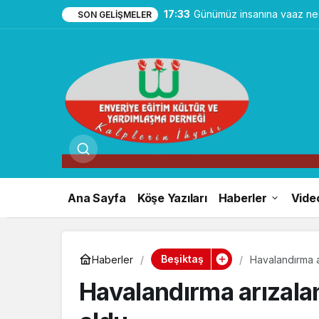
17:33
Günümüz insanına vaaz ned
SON GELIŞMELER
Ana Sayfa
Köşe Yazıları
Haberler
Vide
Beşiktaş
Haberler
Havalandırma a
Havalandırma arızalan