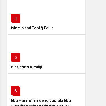
4
İslam Nasıl Tebliğ Edilir
5
Bir Şehrin Kimliği
6
Ebu Hanife’nin genç yaştaki Ebu