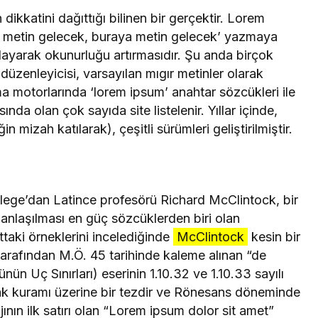
dikkatini dağıttığı bilinen bir gerçektir. Lorem
a metin gelecek, buraya metin gelecek’ yazmaya
ğlayarak okunurluğu artırmasıdır. Şu anda birçok
üzenleyicisi, varsayılan mıgır metinler olarak
 motorlarında ‘lorem ipsum’ anahtar sözcükleri ile
a olan çok sayıda site listelenir. Yıllar içinde,
 mizah katılarak), çeşitli sürümleri geliştirilmiştir.
ege’dan Latince profesörü Richard McClintock, bir
nlaşılması en güç sözcüklerden biri olan
taki örneklerini incelediğinde
McClintock
kesin bir
arafından M.Ö. 45 tarihinde kaleme alınan “de
n Uç Sınırları) eserinin 1.10.32 ve 1.10.33 sayılı
lak kuramı üzerine bir tezdir ve Rönesans döneminde
ın ilk satırı olan “Lorem ipsum dolor sit amet”