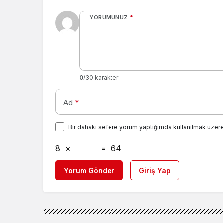
YORUMUNUZ
*
0
/30 karakter
Ad
*
Bir dahaki sefere yorum yaptığımda kullanılmak üzere
8
×
=
64
Yorum Gönder
Giriş Yap