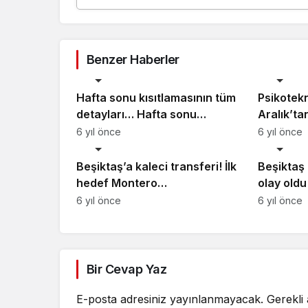
Benzer Haberler
Beşiktaş
Beşiktaş
Hafta sonu kısıtlamasının tüm
Psikotekn
detayları… Hafta sonu
Aralık’ta
sokağa çıkma yasağı nasıl
hale geli
6 yıl önce
6 yıl önce
Beşiktaş
Beşiktaş
olacak?
var
Beşiktaş’a kaleci transferi! İlk
Beşiktaş
hedef Montero…
olay old
Trent Al
6 yıl önce
6 yıl önce
Bir Cevap Yaz
E-posta adresiniz yayınlanmayacak.
Gerekli