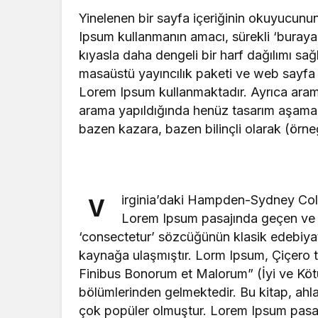
Yinelenen bir sayfa içeriğinin okuyucunun 
Ipsum kullanmanın amacı, sürekli ‘buray
kıyasla daha dengeli bir harf dağılımı sa
masaüstü yayıncılık paketi ve web sayfa d
Lorem Ipsum kullanmaktadır. Ayrıca arama
arama yapıldığında henüz tasarım aşamasınd
bazen kazara, bazen bilinçli olarak (örneğin
irginia’daki Hampden-Sydney Coll
V
Lorem Ipsum pasajında geçen ve a
‘consectetur’ sözcüğünün klasik edebiyat
kaynağa ulaşmıştır. Lorm Ipsum, Çiçero t
Finibus Bonorum et Malorum” (İyi ve Kötünü
bölümlerinden gelmektedir. Bu kitap, ah
çok popüler olmuştur. Lorem Ipsum pasajın