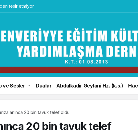
en tesir etmiyor
o ve Sesler
Dualar
Abdulkadir Geylani Hz. (k.s.)
Hacı
rızalanınca 20 bin tavuk telef oldu
ınca 20 bin tavuk telef