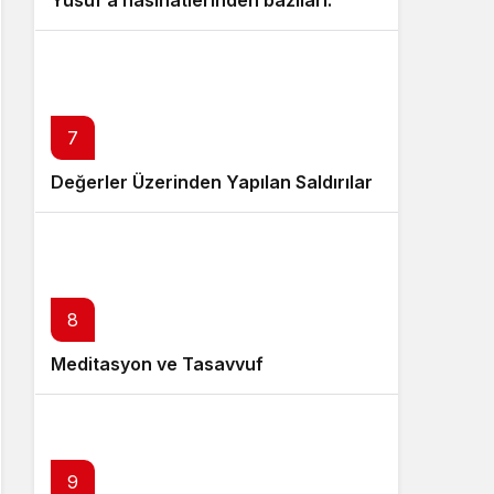
Yusuf’a nasihatlerinden bazıları:
7
Değerler Üzerinden Yapılan Saldırılar
8
Meditasyon ve Tasavvuf
9