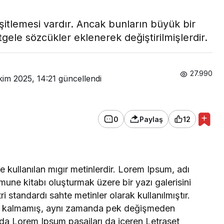
itlemesi vardır. Ancak bunların büyük bir
gele sözcükler eklenerek değiştirilmişlerdir.
27.990
kim 2025, 14:21
güncellendi
0
Paylaş
12
 kullanılan mıgır metinlerdir. Lorem Ipsum, adı
mune kitabı oluşturmak üzere bir yazı galerisini
ri standardı sahte metinler olarak kullanılmıştır.
le kalmamış, aynı zamanda pek değişmeden
arda Lorem Ipsum pasajları da içeren Letraset