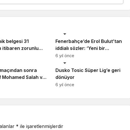
Beşiktaş
ik belgesi 31
Fenerbahçe’de Erol Bulut’tan
n itibaren zorunlu
iddialı sözler: ‘Yeni bir
yor! 1083 lira cezası
dönem…’
6 yıl önce
Beşiktaş
 maçından sonra
Dusko Tosic Süper Lig’e geri
u! Mohamed Salah ve
dönüyor
exander-Arnold…
6 yıl önce
 alanlar
*
ile işaretlenmişlerdir