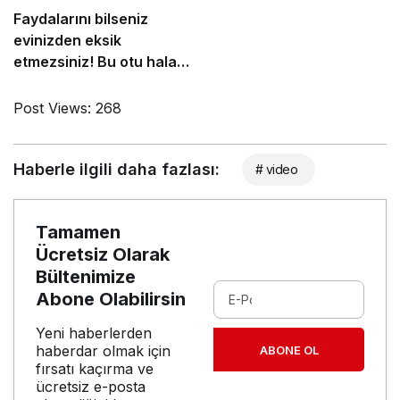
Faydalarını bilseniz
evinizden eksik
etmezsiniz! Bu otu hala
kimse bilmiyor…
Post Views:
268
Haberle ilgili daha fazlası:
# video
Tamamen
Ücretsiz Olarak
Bültenimize
Abone Olabilirsin
Yeni haberlerden
haberdar olmak için
ABONE OL
fırsatı kaçırma ve
ücretsiz e-posta