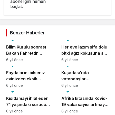
aboneliğini hemen
başlat.
Benzer Haberler
Sağlık
Sağlık
Bilim Kurulu sonrası
Her eve lazım şifa dolu
Bakan Fahrettin
bitki ağız kokusuna son
Koca’dan risk haritası
verir, libidoyu artırır
6 yıl önce
6 yıl önce
Sağlık
Sağlık
açıklaması
Faydalarını bilseniz
Kuşadası’nda
evinizden eksik
vatandaşlar
etmezsiniz! Bu otu hala
kısıtlamaya uydu, evde
6 yıl önce
6 yıl önce
Sağlık
Sağlık
kimse bilmiyor…
kaldı
Kısıtlamayı ihlal eden
Afrika kıtasında Kovid-
71 yaşındaki sürücü
19 vaka sayısı artmaya
maskesiz ve alkollü
devam ediyor
6 yıl önce
6 yıl önce