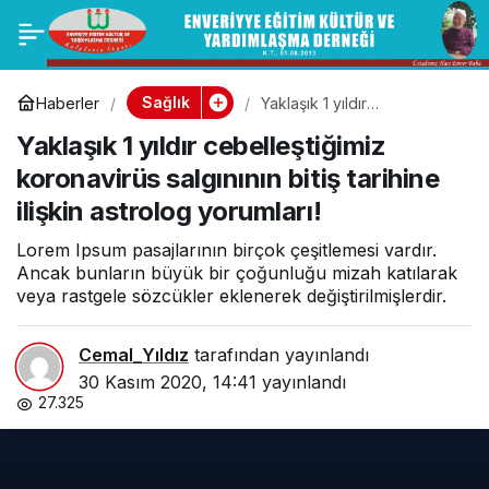
Kısıtlamayı ihlal eden
0
Paylaş
71 yaşındaki sürücü
Sağlık
Haberler
Yaklaşık 1 yıldır
cebelleştiğimiz koronavirüs
Yaklaşık 1 yıldır cebelleştiğimiz
salgınının bitiş tarihine ilişkin
maskesiz ve alkollü
astrolog yorumları!
koronavirüs salgınının bitiş tarihine
ilişkin astrolog yorumları!
yakalandı
Lorem Ipsum pasajlarının birçok çeşitlemesi vardır.
Ancak bunların büyük bir çoğunluğu mizah katılarak
veya rastgele sözcükler eklenerek değiştirilmişlerdir.
Cemal_Yıldız
tarafından yayınlandı
30 Kasım 2020, 14:41
yayınlandı
27.325