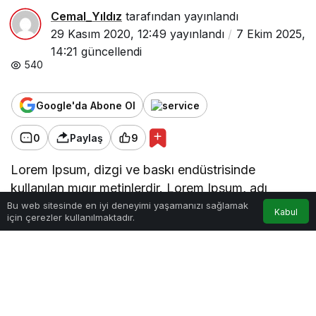
Cemal_Yıldız
tarafından yayınlandı
29 Kasım 2020, 12:49
yayınlandı
7 Ekim 2025,
14:21
güncellendi
540
Google'da Abone Ol
0
Paylaş
9
Lorem Ipsum, dizgi ve baskı endüstrisinde
kullanılan mıgır metinlerdir. Lorem Ipsum, adı
bilinmeyen bir matbaacının bir hurufat numune
Bu web sitesinde en iyi deneyimi yaşamanızı sağlamak
Kabul
için çerezler kullanılmaktadır.
Anasayfa
Akış
Hesabım
kitabı oluşturmak üzere bir yazı galerisini alarak
karıştırdığı 1500’lerden beri endüstri standardı
sahte metinler olarak kullanılmıştır. Beşyüz yıl
boyunca varlığını sürdürmekle kalmamış, aynı
zamanda pek değişmeden elektronik dizgiye de