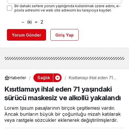
Bir dahaki sefere yorum yaptığımda kullanılmak üzere adımı, e-
posta adresimi ve web site adresimi bu tarayıcıya kaydet.
−
iki
=
2
Yorum Gönder
Giriş Yap
Sağlık
Haberler
Kısıtlamayı ihlal eden 71
yaşındaki sürücü maskesiz
Kısıtlamayı ihlal eden 71 yaşındaki
ve alkollü yakalandı
sürücü maskesiz ve alkollü yakalandı
Lorem Ipsum pasajlarının birçok çeşitlemesi vardır.
Ancak bunların büyük bir çoğunluğu mizah katılarak
veya rastgele sözcükler eklenerek değiştirilmişlerdir.