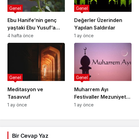
Genel
Genel
Ebu Hanife’nin genç
Değerler Üzerinden
yaştaki Ebu Yusuf’a
Yapılan Saldırılar
nasihatlerinden
4 hafta önce
1 ay önce
bazıları:
Genel
Genel
Meditasyon ve
Muharrem Ayı
Tasavvuf
Festivaller Mezuniyet
Törenleri
1 ay önce
1 ay önce
Bir Cevap Yaz