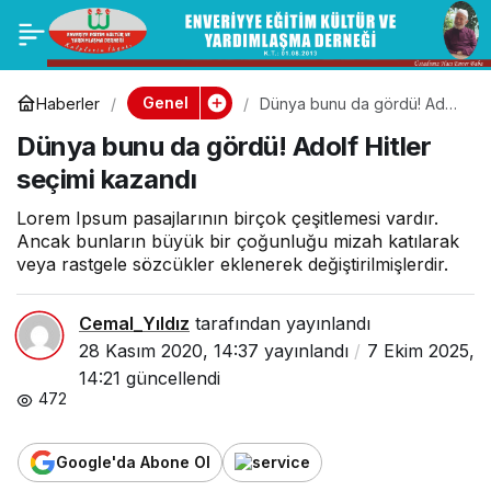
MÜSİAD
0
Paylaş
Başkanı’ndan
Genel
Haberler
Dünya bunu da gördü! Adolf
Hitler seçimi kazandı
Dünya bunu da gördü! Adolf Hitler
reformlara destek
seçimi kazandı
çağrısı
Lorem Ipsum pasajlarının birçok çeşitlemesi vardır.
Ancak bunların büyük bir çoğunluğu mizah katılarak
veya rastgele sözcükler eklenerek değiştirilmişlerdir.
Cemal_Yıldız
tarafından yayınlandı
28 Kasım 2020, 14:37
yayınlandı
7 Ekim 2025,
14:21
güncellendi
472
Google'da Abone Ol