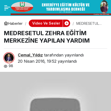
KUTSAL
0
Paylaş
TOPRAKLARA
Video Ve Sesler
Haberler
MEDRESETUL
ZEHRA EĞİTİM
MEDRESETUL ZEHRA EĞİTİM
MERKEZİNE
YOLCULUK ÖNCESİ
YAPILAN YARDIM
MERKEZİNE YAPILAN YARDIM
HACI BABAMIZIN
Cemal_Yıldız
tarafından yayınlandı
KONUŞMASI
20 Nisan 2016, 19:52
yayınlandı
98