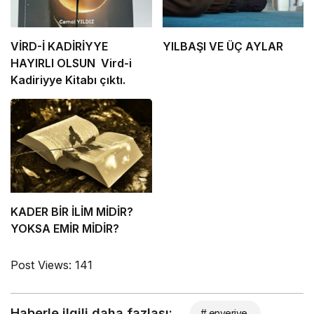
VİRD-İ KADİRİYYE
YILBAŞI VE ÜÇ AYLAR
HAYIRLI OLSUN Vird-i
Kadiriyye Kitabı çıktı.
KADER BİR İLİM MİDİR?
YOKSA EMİR MİDİR?
Post Views:
141
Haberle ilgili daha fazlası:
# enveriye