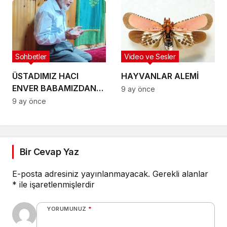
Sohbetler
Video ve Sesler
ÜSTADIMIZ HACI
HAYVANLAR ALEMİ
ENVER BABAMIZDAN
9 ay önce
NASİHATLER
9 ay önce
Bir Cevap Yaz
E-posta adresiniz yayınlanmayacak.
Gerekli alanlar
*
ile işaretlenmişlerdir
YORUMUNUZ
*