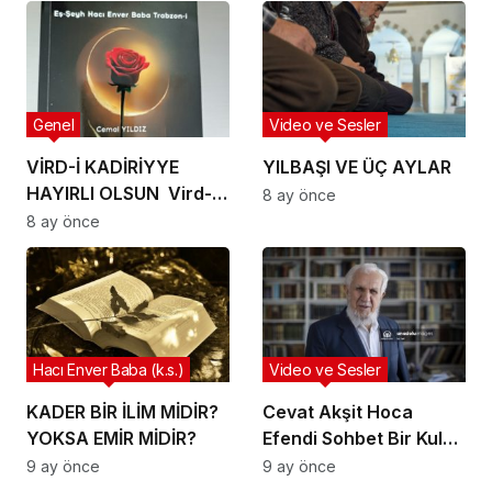
Genel
Video ve Sesler
VİRD-İ KADİRİYYE
YILBAŞI VE ÜÇ AYLAR
HAYIRLI OLSUN Vird-i
8 ay önce
Kadiriyye Kitabı çıktı.
8 ay önce
Hacı Enver Baba (k.s.)
Video ve Sesler
KADER BİR İLİM MİDİR?
Cevat Akşit Hoca
YOKSA EMİR MİDİR?
Efendi Sohbet Bir Kul
yaşı 40 olunca Allah
9 ay önce
9 ay önce
onu 4 beladan kurtarır.