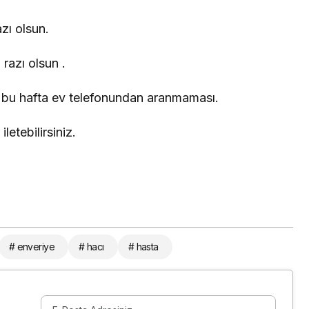
azı olsun.
razı olsun .
z bu hafta ev telefonundan aranmaması.
letebilirsiniz.
# enveriye
# hacı
# hasta