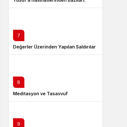
Yusuf’a nasihatlerinden bazıları:
7
Değerler Üzerinden Yapılan Saldırılar
8
Meditasyon ve Tasavvuf
9