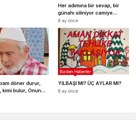
Her adımına bir sevap, bir
günahı siliniyor camiye
giderken gelirken onlar
8 ay önce
dışında bir de bu namazın
garantisi var.
Bizden Haberler
bam döner durur,
YILBAŞI MI? ÜÇ AYLAR MI?
, kimi bulur, Onun
8 ay önce
Yoludur, İnan ki o
udur