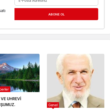
atı
ABONE OL
berler
 VE UHREVİ
ŞUMUZ.
Genel