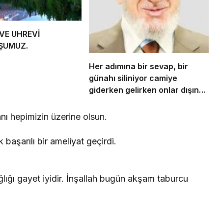
VE UHREVİ
ŞUMUZ.
Her adımına bir sevap, bir
günahı siliniyor camiye
giderken gelirken onlar dışında
bir de bu namazın garantisi
var.
anı hepimizin üzerine olsun.
aşarılı bir ameliyat geçirdi.
ağlığı gayet iyidir. İnşallah bugün akşam taburcu