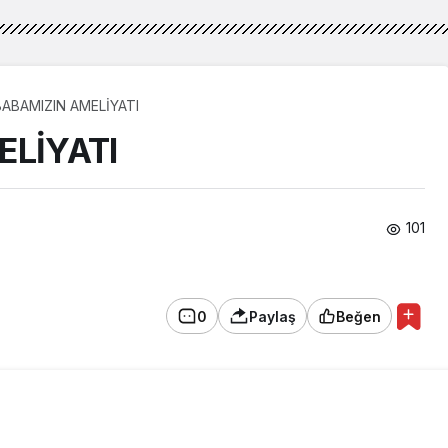
BABAMIZIN AMELİYATI
ELİYATI
101
0
Paylaş
Beğen
lerim.