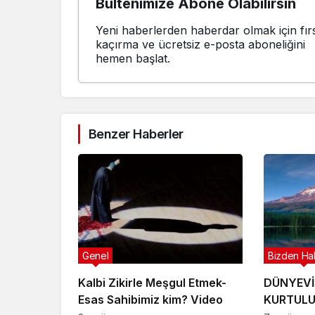
Bültenimize Abone Olabilirsin
Yeni haberlerden haberdar olmak için fırs
kaçırma ve ücretsiz e-posta aboneliğini
hemen başlat.
Benzer Haberler
Genel
Bizden Ha
Kalbi Zikirle Meşgul Etmek-
DÜNYEVİ
Esas Sahibimiz kim? Video
KURTULU