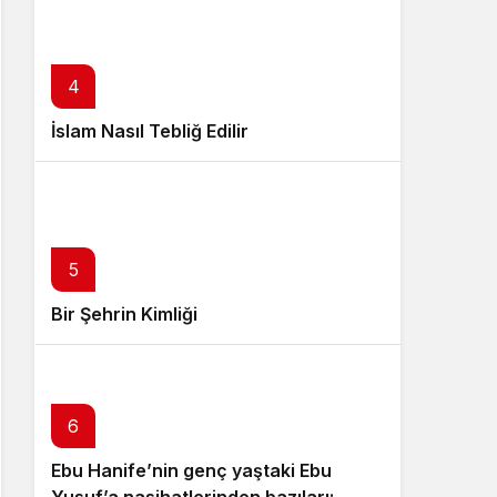
4
İslam Nasıl Tebliğ Edilir
5
Bir Şehrin Kimliği
6
Ebu Hanife’nin genç yaştaki Ebu