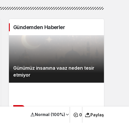
Gündemden Haberler
Günümüz insanına vaaz neden tesir
etmiyor
2
Normal (100%)
0
Paylaş
Gönül Sohbetleri ve Sözün Himmeti