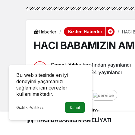
Bizden Haberler
Haberler
HACI 
HACI BABAMIZIN AM
Cemal_Yıldız
tarafından yayınlandı
28 Eylül 2015, 07:34
yayınlandı
Bu web sitesinde en iyi
deneyimi yaşamanızı
sağlamak için çerezler
kullanılmaktadır.
Google'da Abone Ol
Gizlilik Politikası
Kabul
Çok değerli kardeşlerim;
HACI BABAMIZIN AMELİYATI
Öncelikle selam eder, hayırlı günler di