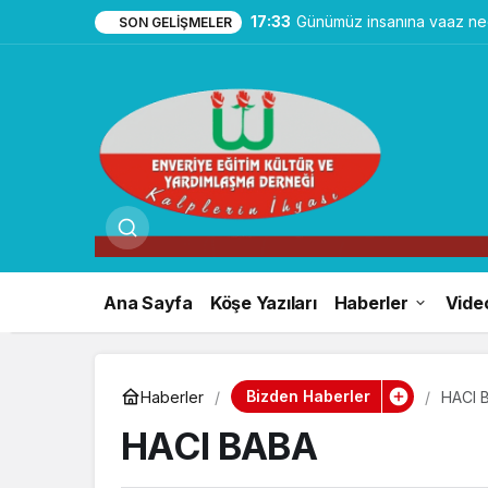
17:33
Günümüz insanına vaaz ned
SON GELIŞMELER
Ana Sayfa
Köşe Yazıları
Haberler
Vide
Bizden Haberler
Haberler
HACI 
HACI BABA