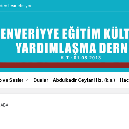
en tesir etmiyor
o ve Sesler
Dualar
Abdulkadir Geylani Hz. (k.s.)
Hacı
BABA