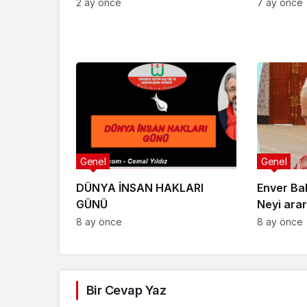
2 ay önce
7 ay önce
Genel
Genel
DÜNYA İNSAN HAKLARI
Enver Ba
GÜNÜ
Neyi arar
yolu Hak 
8 ay önce
8 ay önce
Hak dost
Bir Cevap Yaz