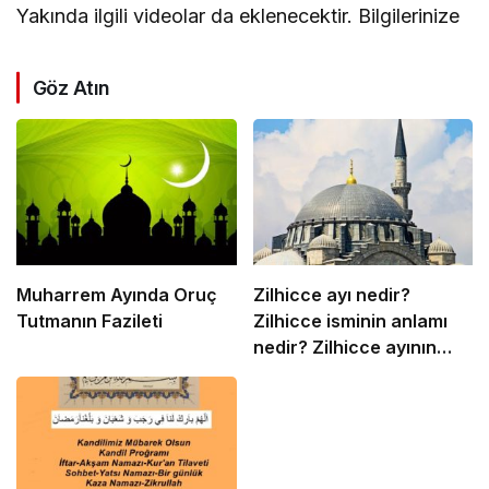
Yakında ilgili videolar da eklenecektir. Bilgilerinize
Göz Atın
Muharrem Ayında Oruç
Zilhicce ayı nedir?
Tutmanın Fazileti
Zilhicce isminin anlamı
nedir? Zilhicce ayının
önemi ve fazileti ile ilgili
ayet ve hadisler neler?
Zilhicce ayında ne
yapılır? Zilhicce ayı
önemi ve fazileti