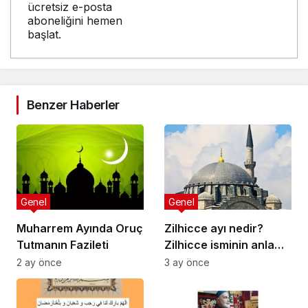
ücretsiz e-posta
aboneliğini hemen
başlat.
Benzer Haberler
Genel
Genel
Muharrem Ayında Oruç
Zilhicce ayı nedir?
Tutmanın Fazileti
Zilhicce isminin anlamı
nedir? Zilhicce ayının
2 ay önce
3 ay önce
önemi ve fazileti ile ilgili
ayet ve hadisler neler?