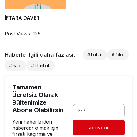
hakkında kısaca bilinmesi
gerekenler…
İFTARA DAVET
Post Views:
126
Haberle ilgili daha fazlası:
# baba
# foto
# hacı
# istanbul
Tamamen
Ücretsiz Olarak
Bültenimize
Abone Olabilirsin
Yeni haberlerden
haberdar olmak için
ABONE OL
fırsatı kaçırma ve