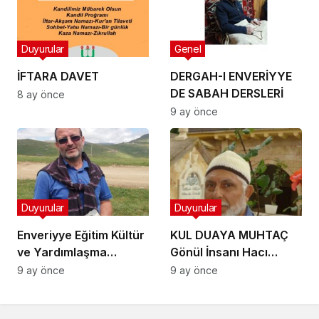
Zilhicce ayında ne
yapılır? Zilhicce ayı
önemi ve fazileti
Duyurular
Genel
hakkında kısaca
bilinmesi gerekenler…
İFTARA DAVET
DERGAH-I ENVERİYYE
DE SABAH DERSLERİ
8 ay önce
9 ay önce
Duyurular
Duyurular
Enveriyye Eğitim Kültür
KUL DUAYA MUHTAÇ
ve Yardımlaşma
Gönül İnsanı Hacı
Derneği üyelerinden
Necati Ustaci Hakkın
9 ay önce
9 ay önce
Gönül İnsanı
rahmetine
Abdurrahman
kavuşmuştur.