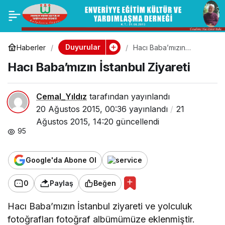
SİTEYE KATKI [Yazar
0
Paylaş
alıyoruz]
Duyurular
Haberler
Hacı Baba’mızın
İstanbul Ziyareti
Hacı Baba’mızın İstanbul Ziyareti
Cemal_Yıldız
tarafından yayınlandı
20 Ağustos 2015, 00:36
yayınlandı
21
Ağustos 2015, 14:20
güncellendi
95
Google'da Abone Ol
0
Paylaş
Beğen
Hacı Baba’mızın İstanbul ziyareti ve yolculuk
fotoğrafları fotoğraf albümümüze eklenmiştir.