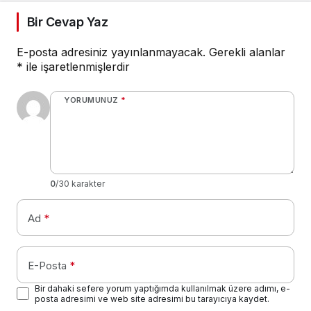
Yerlikaya kardeşimiz
Hakkın rahmetine
Bir Cevap Yaz
kavuşmuştur.
E-posta adresiniz yayınlanmayacak.
Gerekli alanlar
*
ile işaretlenmişlerdir
YORUMUNUZ
*
0
/30 karakter
Ad
*
E-Posta
*
Bir dahaki sefere yorum yaptığımda kullanılmak üzere adımı, e-
posta adresimi ve web site adresimi bu tarayıcıya kaydet.