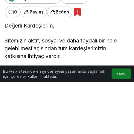
0
Paylaş
Beğen
Değerli Kardeşlerim,
Sitemizin aktif, sosyal ve daha faydalı bir hale
gelebilmesi açısından tüm kardeşlerimizin
katkısına ihtiyaç vardır.
Bu web sitesinde en iyi deneyimi yaşamanızı sağlamak
Kabul
Göz Atın
için çerezler kullanılmaktadır.
Anasayfa
Akış
Hesabım
Muharrem Ayında Oruç
Zilhicce ayı nedir?