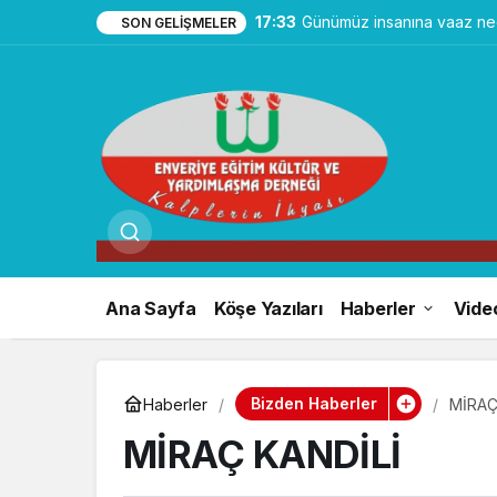
17:33
Günümüz insanına vaaz ned
SON GELIŞMELER
Ana Sayfa
Köşe Yazıları
Haberler
Vide
Bizden Haberler
Haberler
MİRAÇ
MİRAÇ KANDİLİ