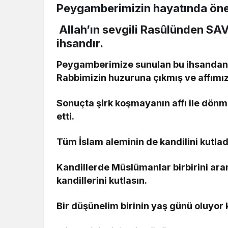
Peygamberimizin hayatında öneml
Allah’ın sevgili Rasûlünden SAV
ihsandır.
Peygamberimize sunulan bu ihsandan P
Rabbimizin huzuruna çıkmış ve affımızı
Sonuçta şirk koşmayanın affı ile dön
etti.
Tüm İslam aleminin de kandilini kutlad
Kandillerde Müslümanlar birbirini aram
kandillerini kutlasın.
Bir düşünelim birinin yaş günü oluyor k