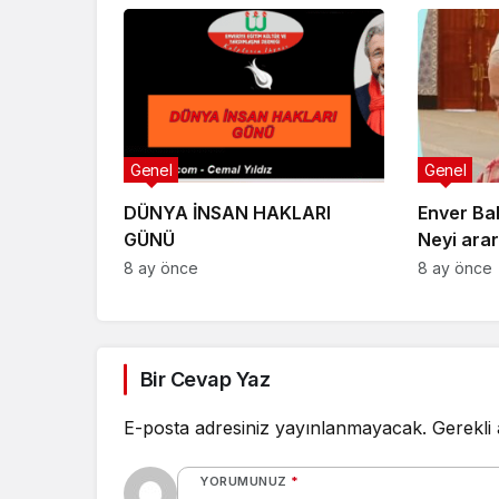
Genel
Genel
DÜNYA İNSAN HAKLARI
Enver Ba
GÜNÜ
Neyi arar
yolu Hak 
8 ay önce
8 ay önce
Hak dost
Bir Cevap Yaz
E-posta adresiniz yayınlanmayacak.
Gerekli
YORUMUNUZ
*