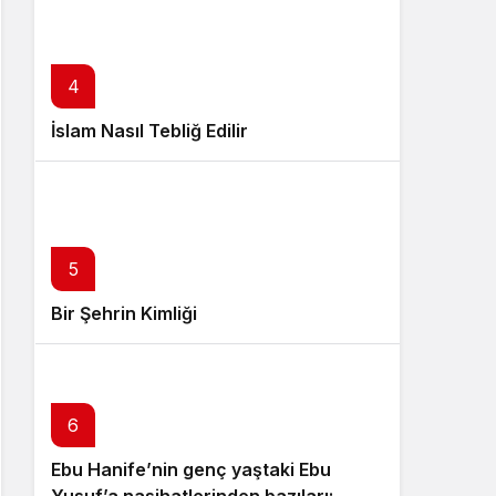
4
İslam Nasıl Tebliğ Edilir
5
Bir Şehrin Kimliği
6
Ebu Hanife’nin genç yaştaki Ebu