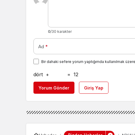
0
/30 karakter
Ad
*
Bir dahaki sefere yorum yaptığımda kullanılmak üzere
dört
+
=
12
Yorum Gönder
Giriş Yap