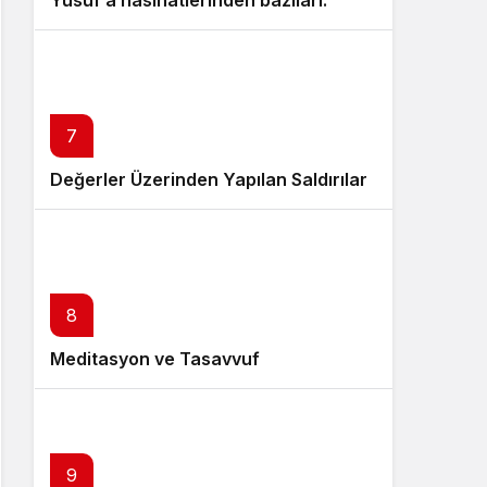
Yusuf’a nasihatlerinden bazıları:
7
Değerler Üzerinden Yapılan Saldırılar
8
Meditasyon ve Tasavvuf
9