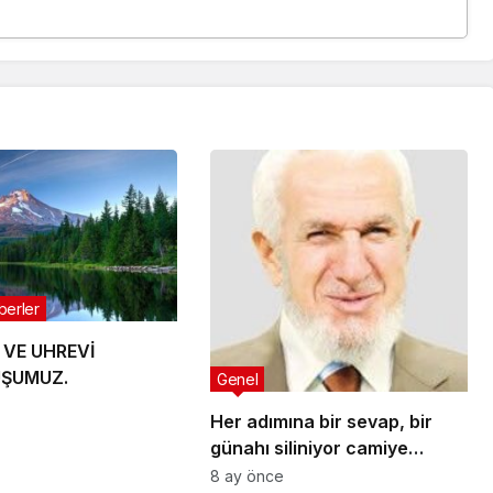
berler
 VE UHREVİ
ŞUMUZ.
Genel
Her adımına bir sevap, bir
günahı siliniyor camiye
giderken gelirken onlar
8 ay önce