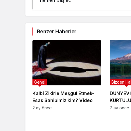
hemen başlat.
Benzer Haberler
Genel
Bizden Ha
Kalbi Zikirle Meşgul Etmek-
DÜNYEVİ
Esas Sahibimiz kim? Video
KURTULU
2 ay önce
7 ay önce