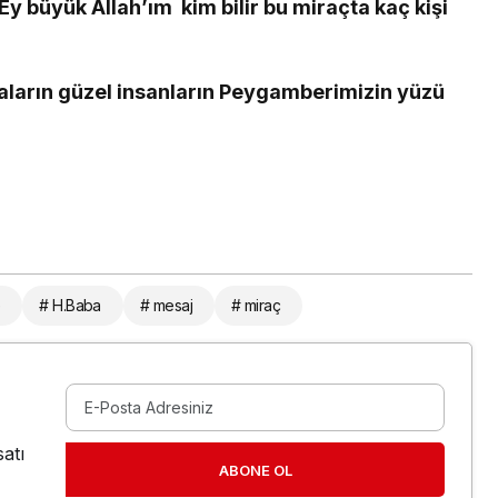
Ey büyük Allah’ım kim bilir bu miraçta kaç kişi
iyaların güzel insanların Peygamberimizin yüzü
e
# H.Baba
# mesaj
# miraç
atı
ABONE OL