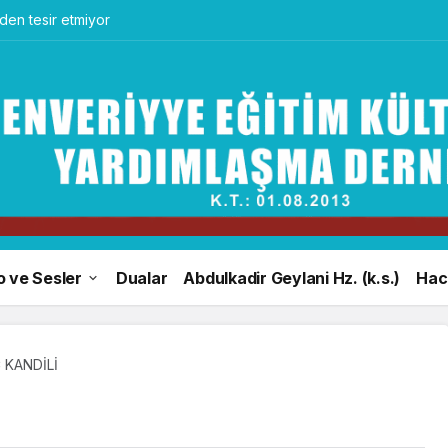
en tesir etmiyor
o ve Sesler
Dualar
Abdulkadir Geylani Hz. (k.s.)
Hacı
 KANDİLİ