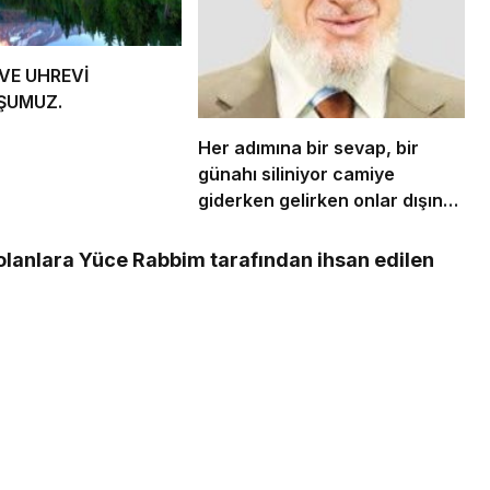
VE UHREVİ
ŞUMUZ.
Her adımına bir sevap, bir
günahı siliniyor camiye
giderken gelirken onlar dışında
bir de bu namazın garantisi
var.
lanlara Yüce Rabbim tarafından ihsan edilen