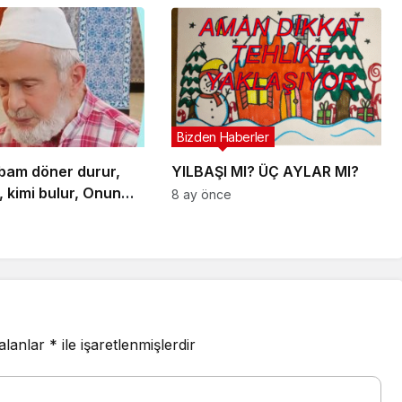
dışında bir de bu namazın
garantisi var.
Bizden Haberler
bam döner durur,
YILBAŞI MI? ÜÇ AYLAR MI?
, kimi bulur, Onun
8 ay önce
Yoludur, İnan ki o
udur
 alanlar
*
ile işaretlenmişlerdir