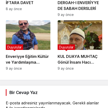
bilinmesi gerekenler…
İFTARA DAVET
DERGAH-I ENVERİYYE
DE SABAH DERSLERİ
8 ay önce
9 ay önce
Duyurular
Duyurular
Enveriyye Eğitim Kültür
KUL DUAYA MUHTAÇ
ve Yardımlaşma
Gönül İnsanı Hacı
Derneği üyelerinden
Necati Ustaci Hakkın
9 ay önce
9 ay önce
Gönül İnsanı
rahmetine
Abdurrahman
kavuşmuştur.
Yerlikaya kardeşimiz
Hakkın rahmetine
Bir Cevap Yaz
kavuşmuştur.
E-posta adresiniz yayınlanmayacak.
Gerekli alanlar