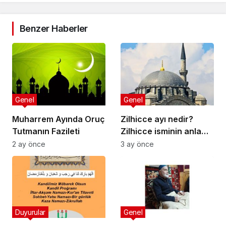
Benzer Haberler
Genel
Genel
Muharrem Ayında Oruç
Zilhicce ayı nedir?
Tutmanın Fazileti
Zilhicce isminin anlamı
nedir? Zilhicce ayının
2 ay önce
3 ay önce
önemi ve fazileti ile ilgili
ayet ve hadisler neler?
Zilhicce ayında ne
yapılır? Zilhicce ayı
önemi ve fazileti
Duyurular
Genel
hakkında kısaca