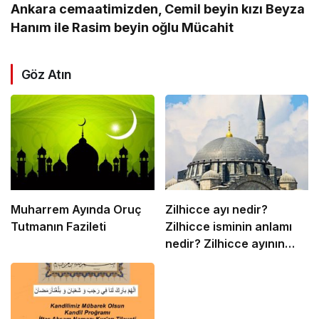
Ankara cemaatimizden, Cemil beyin kızı Beyza
Hanım ile Rasim beyin oğlu Mücahit
Göz Atın
Muharrem Ayında Oruç
Zilhicce ayı nedir?
Tutmanın Fazileti
Zilhicce isminin anlamı
nedir? Zilhicce ayının
önemi ve fazileti ile ilgili
ayet ve hadisler neler?
Zilhicce ayında ne
yapılır? Zilhicce ayı