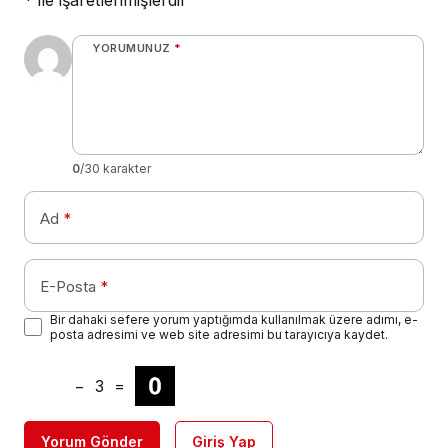
*
ile işaretlenmişlerdir
YORUMUNUZ
*
0
/30 karakter
Ad
*
E-Posta
*
Bir dahaki sefere yorum yaptığımda kullanılmak üzere adımı, e-
posta adresimi ve web site adresimi bu tarayıcıya kaydet.
−
3
=
Yorum Gönder
Giriş Yap