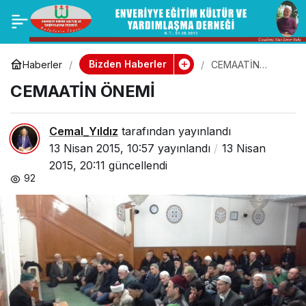
HACI MUSTAFA SACİT
1
Paylaş
AKÇAY
Bizden Haberler
Haberler
CEMAATİN
ÖNEMİ
CEMAATİN ÖNEMİ
Cemal_Yıldız
tarafından yayınlandı
13 Nisan 2015, 10:57
yayınlandı
13 Nisan
2015, 20:11
güncellendi
92