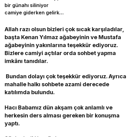
bir günahı siliniyor
camiye giderken gelirken
onlar dışında bir de bu
namazın garantisi var.
Allah razı olsun bizleri çok sıcak karşıladılar,
başta Kenan Yılmaz ağabeyinin ve Mustafa
ağabeyinin yakınlarına teşekkür ediyoruz.
Bizlere camiyi açtılar orda sohbet yapma
imkânı tanıdılar.
Bundan dolayı çok teşekkür ediyoruz. Ayrıca
mahalle halkı sohbete azami derecede
katılımda bulundu.
Hacı Babamız dün akşam çok anlamlı ve
herkesin ders alması gereken bir konuşma
yaptı.