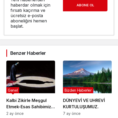
haberdar olmak için
ABONE OL
fırsatı kaçırma ve
ücretsiz e-posta
aboneliğini hemen
başlat.
Benzer Haberler
Genel
Bizden Haberler
Kalbi Zikirle Meşgul
DÜNYEVİ VE UHREVİ
Etmek-Esas Sahibimiz
KURTULUŞUMUZ.
kim? Video
2 ay önce
7 ay önce