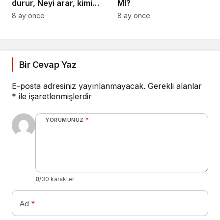
durur, Neyi arar, kimi
MI?
bulur, Onun yolu Hak
8 ay önce
8 ay önce
Yoludur, İnan ki o Hak
dostudur
Bir Cevap Yaz
E-posta adresiniz yayınlanmayacak.
Gerekli alanlar
*
ile işaretlenmişlerdir
YORUMUNUZ
*
0
/30 karakter
Ad
*