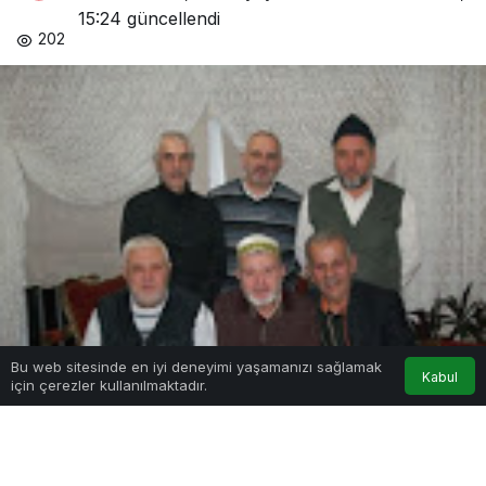
15:24
güncellendi
202
Bu web sitesinde en iyi deneyimi yaşamanızı sağlamak
Kabul
için çerezler kullanılmaktadır.
Anasayfa
Akış
Hesabım