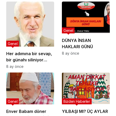
Genel
DÜNYA İNSAN
Genel
HAKLARI GÜNÜ
Her adımına bir sevap,
8 ay önce
bir günahı siliniyor
camiye giderken
8 ay önce
gelirken onlar dışında
bir de bu namazın
garantisi var.
Genel
Bizden Haberler
Enver Babam döner
YILBAŞI MI? ÜÇ AYLAR