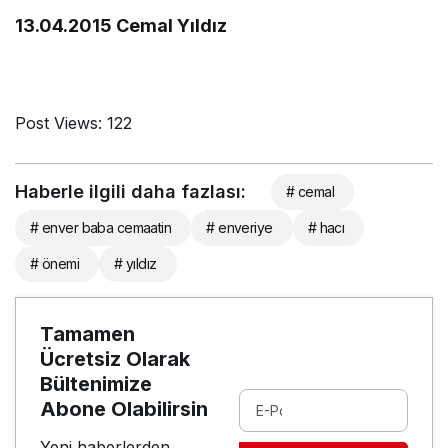
13.04.2015 Cemal Yıldız
Post Views:
122
Haberle ilgili daha fazlası:
# cemal
# enver baba cemaatin
# enveriye
# hacı
# önemi
# yıldız
Tamamen
Ücretsiz Olarak
Bültenimize
Abone Olabilirsin
Yeni haberlerden