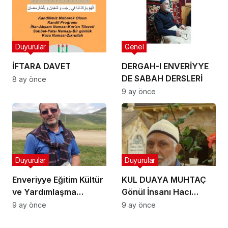
ayet ve hadisler neler?
Zilhicce ayında ne
yapılır? Zilhicce ayı
önemi ve fazileti
Duyurular
Genel
hakkında kısaca
bilinmesi gerekenler…
İFTARA DAVET
DERGAH-I ENVERİYYE
DE SABAH DERSLERİ
8 ay önce
9 ay önce
Duyurular
Duyurular
Enveriyye Eğitim Kültür
KUL DUAYA MUHTAÇ
ve Yardımlaşma
Gönül İnsanı Hacı
Derneği üyelerinden
Necati Ustaci Hakkın
9 ay önce
9 ay önce
Gönül İnsanı
rahmetine