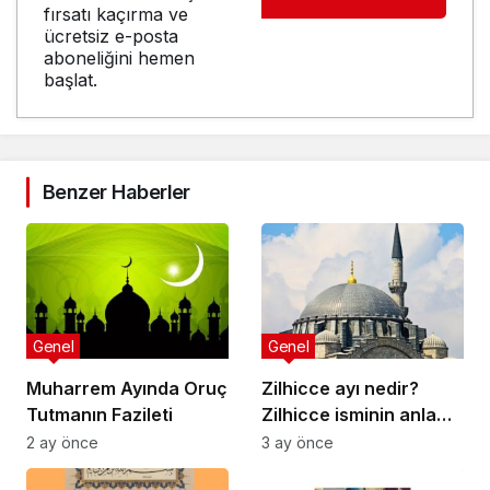
fırsatı kaçırma ve
ücretsiz e-posta
aboneliğini hemen
başlat.
Benzer Haberler
Genel
Genel
Muharrem Ayında Oruç
Zilhicce ayı nedir?
Tutmanın Fazileti
Zilhicce isminin anlamı
nedir? Zilhicce ayının
2 ay önce
3 ay önce
önemi ve fazileti ile ilgili