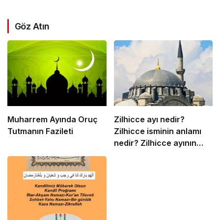
Göz Atın
Muharrem Ayında Oruç
Zilhicce ayı nedir?
Tutmanın Fazileti
Zilhicce isminin anlamı
nedir? Zilhicce ayının
önemi ve fazileti ile ilgili
ayet ve hadisler neler?
Zilhicce ayında ne
yapılır? Zilhicce ayı
önemi ve fazileti
hakkında kısaca bilinmesi