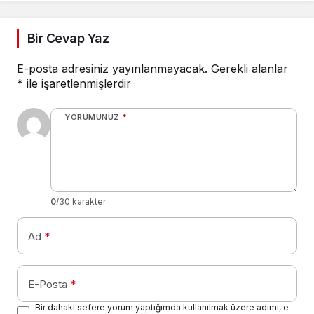
Abdurrahman
kavuşmuştur.
Yerlikaya kardeşimiz
Hakkın rahmetine
Bir Cevap Yaz
kavuşmuştur.
E-posta adresiniz yayınlanmayacak.
Gerekli alanlar
*
ile işaretlenmişlerdir
YORUMUNUZ
*
0
/30 karakter
Ad
*
E-Posta
*
Bir dahaki sefere yorum yaptığımda kullanılmak üzere adımı, e-