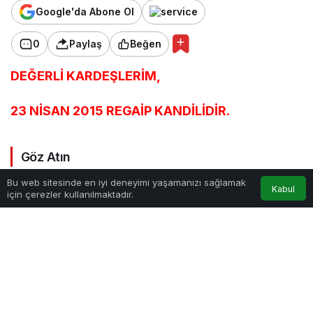
Google'da Abone Ol
0
Paylaş
Beğen
DEĞERLİ KARDEŞLERİM,
23 NİSAN 2015 REGAİP KANDİLİDİR.
Göz Atın
Bu web sitesinde en iyi deneyimi yaşamanızı sağlamak
Kabul
için çerezler kullanılmaktadır.
Anasayfa
Akış
Hesabım
Muharrem Ayında Oruç
Zilhicce ayı nedir?
Tutmanın Fazileti
Zilhicce isminin anlamı