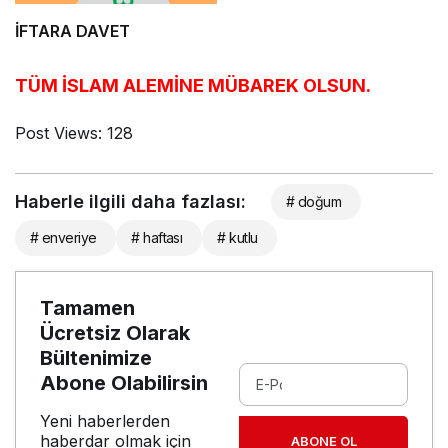
gerekenler…
İFTARA DAVET
TÜM İSLAM ALEMİNE MÜBAREK OLSUN.
Post Views:
128
Haberle ilgili daha fazlası:
# doğum
# enveriye
# haftası
# kutlu
Tamamen
Ücretsiz Olarak
Bültenimize
Abone Olabilirsin
Yeni haberlerden
haberdar olmak için
ABONE OL