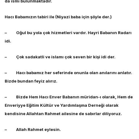
da ismi bulunmaktadır.
Hacı Babamızın tabiri ile (Niyazi baba için şöyle der.)
– Oğul bu yola çok hizmetleri vardır. Hayri Babanın Radarı
idi.
– Çok sadakatli ve islamı çok seven bir kişi idi der.
– Hacı babamız her seferinde onunla olan anılarını anlatır.
Bizde bundan feyiz alırız.
– Bizde Hem Hacı Enver Babanın müridan-ı olarak, Hem de
Enveriyye Eğitim Kültür ve Yardımlaşma Derneği olarak
kendisine Allahtan Rahmet ailesine de sabırlar diliyoruz.
– Allah Rahmet eylesin.