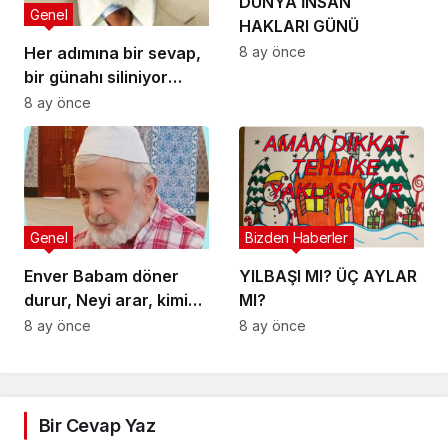
DÜNYA İNSAN
Genel
HAKLARI GÜNÜ
Her adımına bir sevap,
8 ay önce
bir günahı siliniyor
camiye giderken
8 ay önce
gelirken onlar dışında
bir de bu namazın
garantisi var.
Genel
Bizden Haberler
Enver Babam döner
YILBAŞI MI? ÜÇ AYLAR
durur, Neyi arar, kimi
MI?
bulur, Onun yolu Hak
8 ay önce
8 ay önce
Yoludur, İnan ki o Hak
dostudur
Bir Cevap Yaz