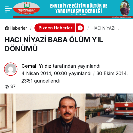
Seyfettin Amca
0
Paylaş
Bizden Haberler
Haberler
HACI NİYAZİ
BABA ÖLÜM YIL
HACI NİYAZİ BABA ÖLÜM YIL
DÖNÜMÜ
DÖNÜMÜ
Cemal_Yıldız
tarafından yayınlandı
4 Nisan 2014, 00:00
yayınlandı
30 Ekim 2014,
23:51
güncellendi
87