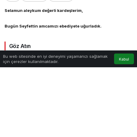
Selamun aleykum değerli kardeşlerim,
Bugün Seyfettin amcamızı ebediyete uğurladık.
Göz Atın
Bu web sitesinde en iyi deneyimi yaşamanızı sağlamak
Kabul
için çerezler kullanılmaktadır.
Anasayfa
Akış
Hesabım
Kalbi Zikirle Meşgul
DÜNYEVİ VE UHREVİ
Etmek-Esas Sahibimiz
KURTULUŞUMUZ.
kim? Video