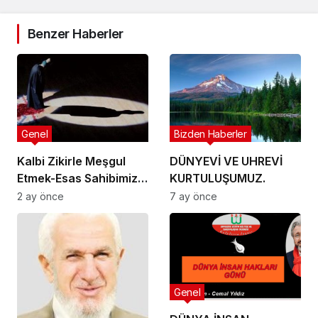
Benzer Haberler
Genel
Bizden Haberler
Kalbi Zikirle Meşgul
DÜNYEVİ VE UHREVİ
Etmek-Esas Sahibimiz
KURTULUŞUMUZ.
kim? Video
2 ay önce
7 ay önce
Genel