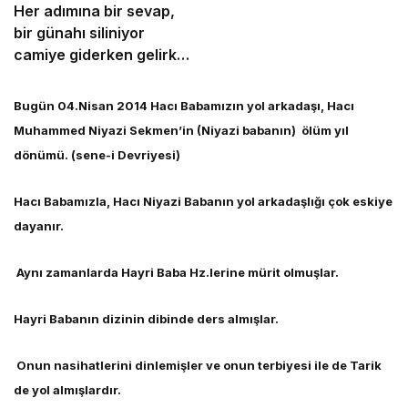
Her adımına bir sevap,
bir günahı siliniyor
camiye giderken gelirken
onlar dışında bir de bu
namazın garantisi var.
Bugün 04.Nisan 2014 Hacı Babamızın yol arkadaşı, Hacı
Muhammed Niyazi Sekmen’in (Niyazi babanın) ölüm yıl
dönümü. (sene-i Devriyesi)
Hacı Babamızla, Hacı Niyazi Babanın yol arkadaşlığı çok eskiye
dayanır.
Aynı zamanlarda Hayri Baba Hz.lerine mürit olmuşlar.
Hayri Babanın dizinin dibinde ders almışlar.
Onun nasihatlerini dinlemişler ve onun terbiyesi ile de Tarik
de yol almışlardır.