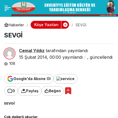
BÖBREK TAŞI
0
Paylaş
DÜŞÜRMEK, BÖBREK
Köşe Yazıları
Haberler
SEVGİ
SEVGİ
TAŞI TEDAVİSİ
Cemal Yıldız
tarafından yayınlandı
15 Şubat 2014, 00:00
yayınlandı
,
güncellendi
108
Google'da Abone Ol
0
Paylaş
Beğen
SEVGİ
Çok değerli okurlar,