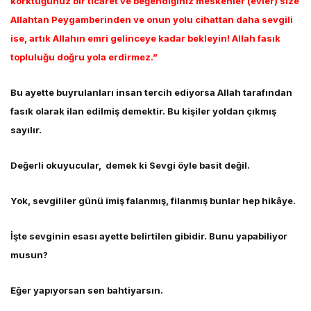
korktuğunuz bir ticaret ve beğendiğiniz meskenler (evler) size
Allahtan Peygamberinden ve onun yolu cihattan daha sevgili
ise, artık Allahın emri gelinceye kadar bekleyin! Allah fasık
topluluğu doğru yola erdirmez.”
Bu ayette buyrulanları insan tercih ediyorsa Allah tarafından
fasık olarak ilan edilmiş demektir. Bu kişiler yoldan çıkmış
sayılır.
Değerli okuyucular, demek ki Sevgi öyle basit değil.
Yok, sevgililer günü imiş falanmış, filanmış bunlar hep hikâye.
İşte sevginin esası ayette belirtilen gibidir. Bunu yapabiliyor
musun?
Eğer yapıyorsan sen bahtiyarsın.