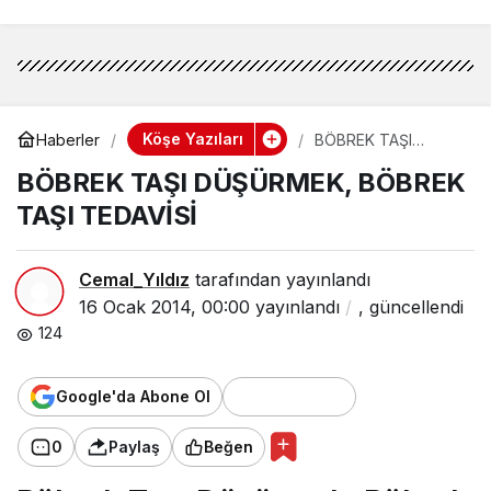
Köşe Yazıları
Haberler
BÖBREK TAŞI
DÜŞÜRMEK,
BÖBREK TAŞI DÜŞÜRMEK, BÖBREK
BÖBREK TAŞI
TEDAVİSİ
TAŞI TEDAVİSİ
Cemal_Yıldız
tarafından yayınlandı
16 Ocak 2014, 00:00
yayınlandı
,
güncellendi
124
Google'da Abone Ol
0
Paylaş
Beğen