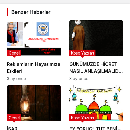
Benzer Haberler
Genel
Köşe Yazıları
Reklamların Hayatımıza
GÜNÜMÜZDE HİCRET
Etkileri
NASIL ANLAŞILMALIDIR
– Cemal Yıldız
3 ay önce
3 ay önce
Genel
Köşe Yazıları
İSAR
EY “ORUÇ” TUT BENİ –