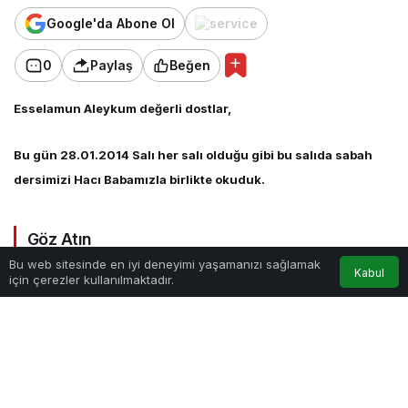
Google'da Abone Ol
0
Paylaş
Beğen
Esselamun Aleykum değerli dostlar,
Bu gün 28.01.2014 Salı her salı olduğu gibi bu salıda sabah
dersimizi Hacı Babamızla birlikte okuduk.
Göz Atın
Bu web sitesinde en iyi deneyimi yaşamanızı sağlamak
Kabul
için çerezler kullanılmaktadır.
Anasayfa
Akış
Hesabım