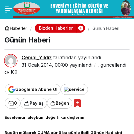
Günün Haberi
0
Paylaş
Bizden Haberler
Haberler
Günün Haberi
Günün Haberi
Cemal_Yıldız
tarafından yayınlandı
31 Ocak 2014, 00:00
yayınlandı
,
güncellendi
100
Google'da Abone Ol
0
Paylaş
Beğen
Esselemun aleykum değerli kardeşlerim.
Bugün mübarek CUMA günü bu günle ilgili Günün Hadisini