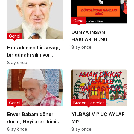
Genel
DÜNYA İNSAN
Genel
HAKLARI GÜNÜ
Her adımına bir sevap,
8 ay önce
bir günahı siliniyor
camiye giderken
8 ay önce
gelirken onlar dışında
bir de bu namazın
garantisi var.
Genel
Bizden Haberler
Enver Babam döner
YILBAŞI MI? ÜÇ AYLAR
durur, Neyi arar, kimi
MI?
bulur, Onun yolu Hak
8 ay önce
8 ay önce