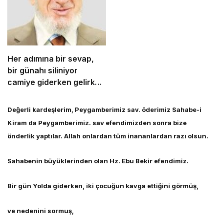
Her adımına bir sevap,
bir günahı siliniyor
camiye giderken gelirken
onlar dışında bir de bu
namazın garantisi var.
Değerli kardeşlerim, Peygamberimiz sav. öderimiz Sahabe-i
Kiram da Peygamberimiz. sav efendimizden sonra bize
önderlik yaptılar. Allah onlardan tüm inananlardan razı olsun.
Sahabenin büyüklerinden olan Hz. Ebu Bekir efendimiz.
Bir gün Yolda giderken, iki çocuğun kavga ettiğini görmüş,
ve nedenini sormuş,