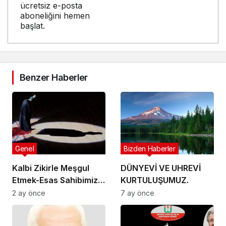
ücretsiz e-posta
aboneliğini hemen
başlat.
Benzer Haberler
Genel
Bizden Haberler
Kalbi Zikirle Meşgul
DÜNYEVİ VE UHREVİ
Etmek-Esas Sahibimiz
KURTULUŞUMUZ.
kim? Video
2 ay önce
7 ay önce