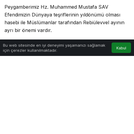
Peygamberimiz Hz. Muhammed Mustafa SAV
Efendimizin Dünyaya teşriflerinin yıldönümü olması
hasebi ile Müslümanlar tarafından Rebiülevvel ayının
ayrı bir önemi vardır.
Bu web sitesinde en iyi deneyimi yaşamanızı sağlamak
Kabul
Göz Atın
için çerezler kullanılmaktadır.
Anasayfa
Akış
Hesabım
Reklamların Hayatımıza
GÜNÜMÜZDE HİCRET
Etkileri
NASIL ANLAŞILMALIDIR –
Cemal Yıldız