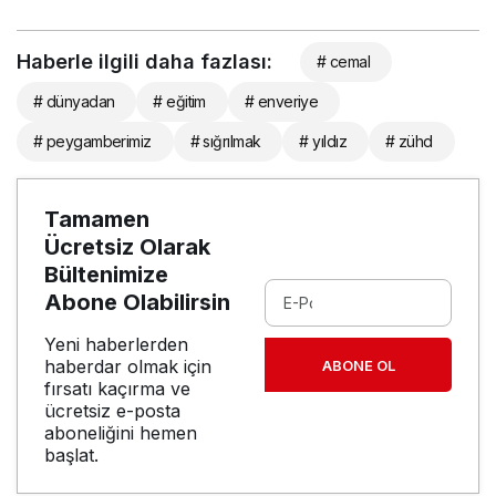
Haberle ilgili daha fazlası:
# cemal
# dünyadan
# eğitim
# enveriye
# peygamberimiz
# sığrılmak
# yıldız
# zühd
Tamamen
Ücretsiz Olarak
Bültenimize
Abone Olabilirsin
Yeni haberlerden
haberdar olmak için
ABONE OL
fırsatı kaçırma ve
ücretsiz e-posta
aboneliğini hemen
başlat.