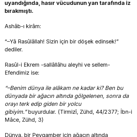
uyandığında, hasır vücudunun yan tarafında iz
bırakmıştı.
Ashâb-ı kirâm:
“–Yâ Rasûlâllah! Sizin için bir döşek edinsek!”
dediler.
Rasûl-i Ekrem -sallâllâhu aleyhi ve sellem-
Efendimiz ise:
“–Benim dünya ile alâkam ne kadar ki? Ben bu
dünyada bir ağacın altında gölgelenen, sonra da
orayı terk edip giden bir yolcu
gibiyim.”
buyurdular. (Tirmizî, Zühd, 44/2377; İbn-i
Mâce, Zühd, 3)
Dünya, bir Peygamber için ağacın altında