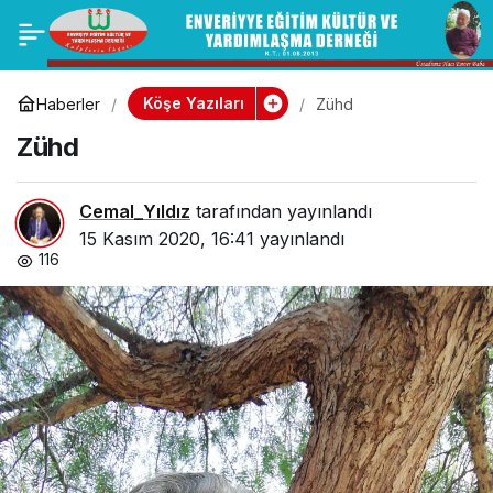
Rebiülevvel Ayı
0
Paylaş
(Mevlit Kandili)
Köşe Yazıları
Haberler
Zühd
Zühd
Cemal_Yıldız
tarafından yayınlandı
15 Kasım 2020, 16:41
yayınlandı
116