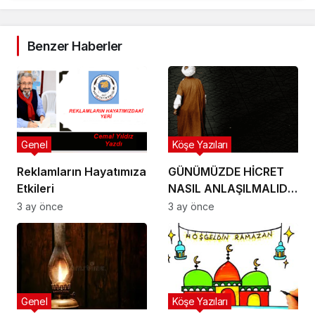
Benzer Haberler
Genel
Köşe Yazıları
Reklamların Hayatımıza
GÜNÜMÜZDE HİCRET
Etkileri
NASIL ANLAŞILMALIDIR
– Cemal Yıldız
3 ay önce
3 ay önce
Genel
Köşe Yazıları