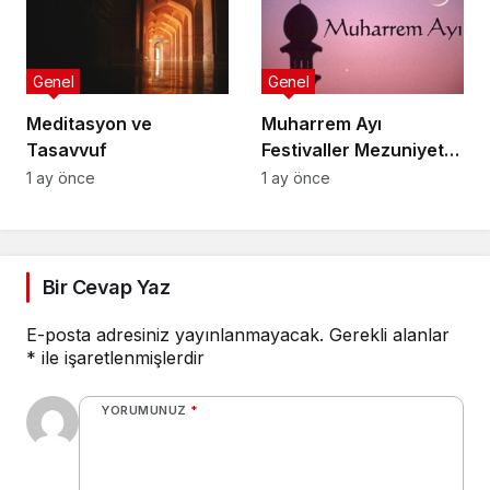
Genel
Genel
Meditasyon ve
Muharrem Ayı
Tasavvuf
Festivaller Mezuniyet
Törenleri
1 ay önce
1 ay önce
Bir Cevap Yaz
E-posta adresiniz yayınlanmayacak.
Gerekli alanlar
*
ile işaretlenmişlerdir
YORUMUNUZ
*