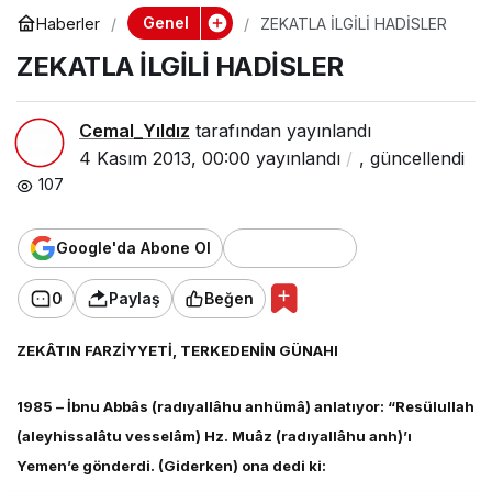
Genel
Haberler
ZEKATLA İLGİLİ HADİSLER
ZEKATLA İLGİLİ HADİSLER
Cemal_Yıldız
tarafından yayınlandı
4 Kasım 2013, 00:00
yayınlandı
,
güncellendi
107
Google'da Abone Ol
0
Paylaş
Beğen
ZEKÂTIN FARZİYYETİ, TERKEDENİN GÜNAHI
1985 – İbnu Abbâs (radıyallâhu anhümâ) anlatıyor: “Resülullah
(aleyhissalâtu vesselâm) Hz. Muâz (radıyallâhu anh)’ı
Yemen’e gönderdi. (Giderken) ona dedi ki: