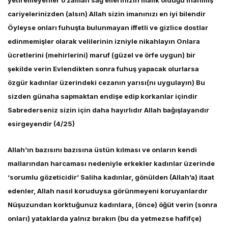
yetiremeyenler o zaman sağ ellerinizin malik olduğu inanmış
cariyelerinizden (alsın) Allah sizin imanınızı en iyi bilendir
Öyleyse onları fuhuşta bulunmayan iffetli ve gizlice dostlar
edinmemişler olarak velilerinin izniyle nikahlayın Onlara
ücretlerini (mehirlerini) maruf (güzel ve örfe uygun) bir
şekilde verin Evlendikten sonra fuhuş yapacak olurlarsa
özgür kadınlar üzerindeki cezanın yarısı(nı uygulayın) Bu
sizden günaha sapmaktan endişe edip korkanlar içindir
Sabrederseniz sizin için daha hayırlıdır Allah bağışlayandır
esirgeyendir (4/25)
Allah’ın bazısını bazısına üstün kılması ve onların kendi
mallarından harcaması nedeniyle erkekler kadınlar üzerinde
‘sorumlu gözeticidir’ Saliha kadınlar, gönülden (Allah’a) itaat
edenler, Allah nasıl koruduysa görünmeyeni koruyanlardır
Nüşuzundan korktuğunuz kadınlara, (önce) öğüt verin (sonra
onları) yataklarda yalnız bırakın (bu da yetmezse hafifçe)