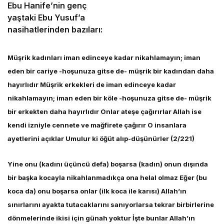
Ebu Hanife’nin genç
yaştaki Ebu Yusuf’a
nasihatlerinden bazıları:
Müşrik kadınları iman edinceye kadar nikahlamayın; iman
eden bir cariye -hoşunuza gitse de- müşrik bir kadından daha
hayırlıdır Müşrik erkekleri de iman edinceye kadar
nikahlamayın; iman eden bir köle -hoşunuza gitse de- müşrik
bir erkekten daha hayırlıdır Onlar ateşe çağırırlar Allah ise
kendi izniyle cennete ve mağfirete çağırır O insanlara
ayetlerini açıklar Umulur ki öğüt alıp-düşünürler (2/221)
Yine onu (kadını üçüncü defa) boşarsa (kadın) onun dışında
bir başka kocayla nikahlanmadıkça ona helal olmaz Eğer (bu
koca da) onu boşarsa onlar (ilk koca ile karısı) Allah’ın
sınırlarını ayakta tutacaklarını sanıyorlarsa tekrar birbirlerine
dönmelerinde ikisi için günah yoktur İşte bunlar Allah’ın