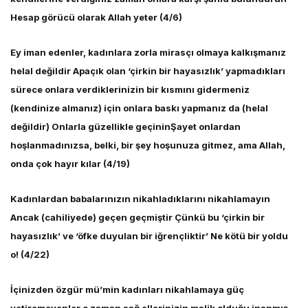
Hesap görücü olarak Allah yeter (4/6)
Ey iman edenler, kadınlara zorla mirasçı olmaya kalkışmanız
helal değildir Apaçık olan ‘çirkin bir hayasızlık’ yapmadıkları
sürece onlara verdiklerinizin bir kısmını gidermeniz
(kendinize almanız) için onlara baskı yapmanız da (helal
değildir) Onlarla güzellikle geçininŞayet onlardan
hoşlanmadınızsa, belki, bir şey hoşunuza gitmez, ama Allah,
onda çok hayır kılar (4/19)
Kadınlardan babalarınızın nikahladıklarını nikahlamayın
Ancak (cahiliyede) geçen geçmiştir Çünkü bu ‘çirkin bir
hayasızlık’ ve ‘öfke duyulan bir iğrençliktir’ Ne kötü bir yoldu
o! (4/22)
İçinizden özgür mü’min kadınları nikahlamaya güç