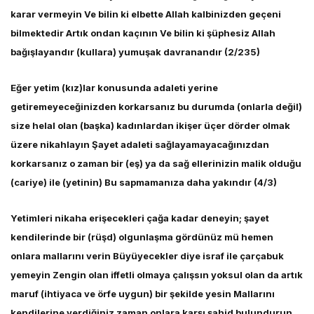
karar vermeyin Ve bilin ki elbette Allah kalbinizden geçeni
bilmektedir Artık ondan kaçının Ve bilin ki şüphesiz Allah
bağışlayandır (kullara) yumuşak davranandır (2/235)
Eğer yetim (kız)lar konusunda adaleti yerine
getiremeyeceğinizden korkarsanız bu durumda (onlarla değil)
size helal olan (başka) kadınlardan ikişer üçer dörder olmak
üzere nikahlayın Şayet adaleti sağlayamayacağınızdan
korkarsanız o zaman bir (eş) ya da sağ ellerinizin malik olduğu
(cariye) ile (yetinin) Bu sapmamanıza daha yakındır (4/3)
Yetimleri nikaha erişecekleri çağa kadar deneyin; şayet
kendilerinde bir (rüşd) olgunlaşma gördünüz mü hemen
onlara mallarını verin Büyüyecekler diye israf ile çarçabuk
yemeyin Zengin olan iffetli olmaya çalışsın yoksul olan da artık
maruf (ihtiyaca ve örfe uygun) bir şekilde yesin Mallarını
kendilerine verdiğiniz zaman onlara karşı şahid bulundurun