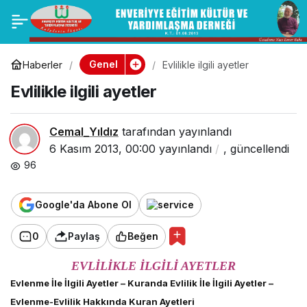
ZEKATLA İLGİLİ
0
Paylaş
HADİSLER
Genel
Haberler
Evlilikle ilgili ayetler
Evlilikle ilgili ayetler
Cemal_Yıldız
tarafından yayınlandı
6 Kasım 2013, 00:00
yayınlandı
,
güncellendi
96
Google'da Abone Ol
0
Paylaş
Beğen
EVLİLİKLE İLGİLİ AYETLER
Evlenme İle İlgili Ayetler – Kuranda Evlilik İle İlgili Ayetler –
Evlenme-Evlilik Hakkında Kuran Ayetleri