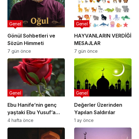
Genel
Genel
Gönül Sohbetleri ve
HAYVANLARIN VERDİĞİ
Sözün Himmeti
MESAJLAR
7 gün önce
7 gün önce
Genel
Genel
Ebu Hanife’nin genç
Değerler Üzerinden
yaştaki Ebu Yusuf’a
Yapılan Saldırılar
nasihatlerinden
4 hafta önce
1 ay önce
bazıları: