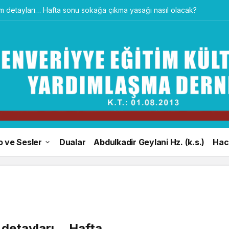
tüm detayları… Hafta sonu sokağa çıkma yasağı nasıl olacak?
o ve Sesler
Dualar
Abdulkadir Geylani Hz. (k.s.)
Hacı
 detayları… Hafta