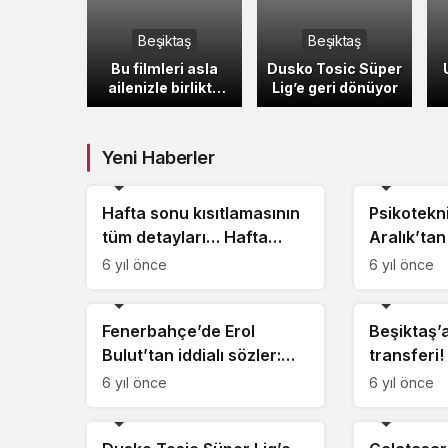
Beşiktaş
Beşiktaş
Bu filmleri asla
Dusko Tosic Süper
ailenizle birlikte
Lig’e geri dönüyor
izlemeyin
Yeni Haberler
Beşiktaş
Beşiktaş
Hafta sonu kısıtlamasının
Psikotekni
tüm detayları… Hafta
Aralık’tan
sonu sokağa çıkma
hale geliy
6 yıl önce
6 yıl önce
yasağı nasıl olacak?
cezası va
Beşiktaş
Beşiktaş
Fenerbahçe’de Erol
Beşiktaş’a
Bulut’tan iddialı sözler:
transferi!
‘Yeni bir dönem…’
Montero
6 yıl önce
6 yıl önce
Beşiktaş
Beşiktaş