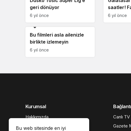
Dusko Tosic Süper Lig’e
Galatasar
geri dönüyor
saatler! F
etti ve ma
6 yıl önce
6 yıl önce
biletini ke
Beşiktaş
Bu filmleri asla ailenizle
birlikte izlemeyin
6 yıl önce
Kurumsal
Bağlantı
Hakkımızda
Canlı TV
İletişim
Gazete M
Bu web sitesinde en iyi