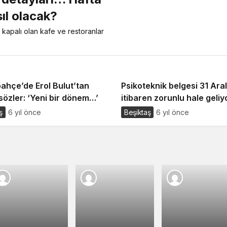
ıl olacak?
kapalı olan kafe ve restoranlar
ahçe’de Erol Bulut’tan
Psikoteknik belgesi 31 Aral
 sözler: ‘Yeni bir dönem…’
itibaren zorunlu hale geliy
1083 lira cezası var
ş
6 yıl önce
Beşiktaş
6 yıl önce