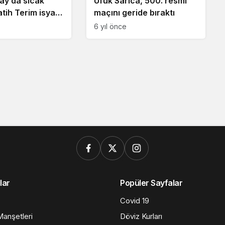
ay’da sıcak
Ufuk Sarıca, 500. resmi
atih Terim isyan
maçını geride bıraktı
ça saatler kala
6 yıl önce
sti…
lar
Popüler Sayfalar
Covid 19
anşetleri
Döviz Kurları