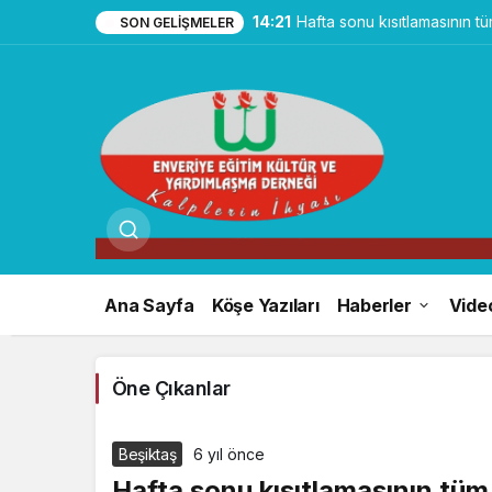
14:21
Hafta sonu kısıtlamasının 
SON GELIŞMELER
Ana Sayfa
Köşe Yazıları
Haberler
Vide
Öne Çıkanlar
Beşiktaş
6 yıl önce
Hafta sonu kısıtlamasının tüm