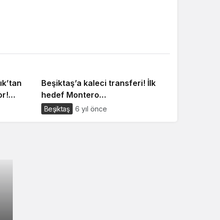
ık’tan
Beşiktaş’a kaleci transferi! İlk
or!
hedef Montero…
Beşiktaş
6 yıl önce