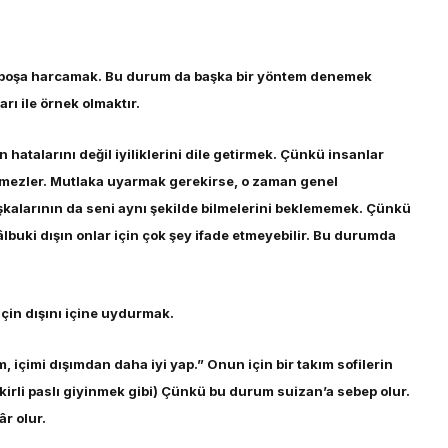
ı boşa harcamak. Bu durum da başka bir yöntem denemek
rı ile örnek olmaktır.
hatalarını değil iyiliklerini dile getirmek. Çünkü insanlar
 etmezler. Mutlaka uyarmak gerekirse, o zaman genel
aşkalarının da seni aynı şekilde bilmelerini beklememek. Çünkü
Hâlbuki dışın onlar için çok şey ifade etmeyebilir. Bu durumda
çin dışını içine uydurmak.
m, içimi dışımdan daha iyi yap.” Onun için bir takım sofilerin
 (kirli paslı giyinmek gibi) Çünkü bu durum suizan’a sebep olur.
r olur.