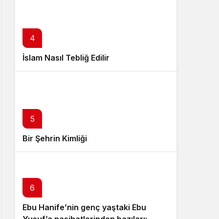
4
İslam Nasıl Tebliğ Edilir
5
Bir Şehrin Kimliği
6
Ebu Hanife’nin genç yaştaki Ebu