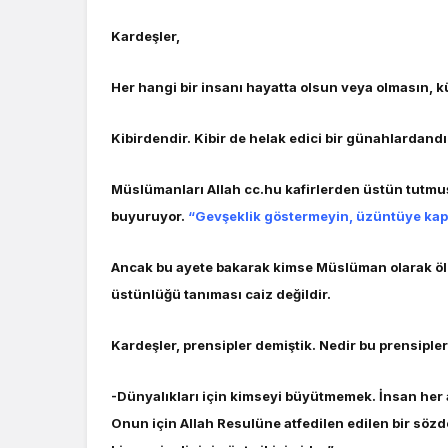
Kardeşler,
Her hangi bir insanı hayatta olsun veya olmasın,
Kibirdendir. Kibir de helak edici bir günahlardandı
Müslümanları Allah cc.hu kafirlerden üstün tutmuş
buyuruyor.
“Gevşeklik göstermeyin, üzüntüye kapı
Ancak bu ayete bakarak kimse Müslüman olarak ölec
üstünlüğü tanıması caiz değildir.
Kardeşler, prensipler demiştik. Nedir bu prensiple
-Dünyalıkları için kimseyi büyütmemek. İnsan her 
Onun için Allah Resulüne atfedilen edilen bir sözde