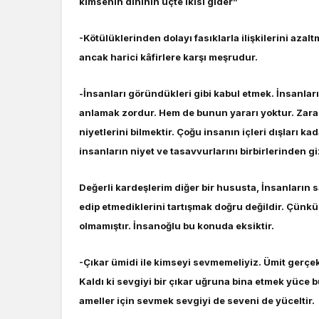
kimsenin dininin üçte ikisi gider”
-Kötülüklerinden dolayı fasıklarla ilişkilerini a
ancak harici kâfirlere karşı meşrudur.
-İnsanları göründükleri gibi kabul etmek. İnsanla
anlamak zordur. Hem de bunun yararı yoktur. Zarar 
niyetlerini bilmektir. Çoğu insanın içleri dışları ka
insanların niyet ve tasavvurlarını birbirlerinden gi
Değerli kardeşlerim diğer bir hususta, İnsanların 
edip etmediklerini tartışmak doğru değildir. Çünkü
olmamıştır. İnsanoğlu bu konuda eksiktir.
-Çıkar ümidi ile kimseyi sevmemeliyiz. Ümit gerç
Kaldı ki sevgiyi bir çıkar uğruna bina etmek yüce 
ameller için sevmek sevgiyi de seveni de yüceltir.