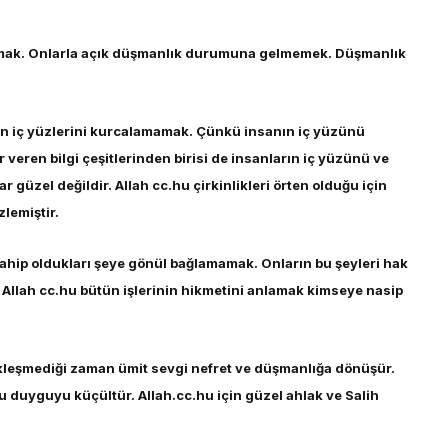
zaltmak. Onlarla açık düşmanlık durumuna gelmemek. Düşmanlık
rın iç yüzlerini kurcalamamak. Çünkü insanın iç yüzünü
veren bilgi çeşitlerinden birisi de insanların iç yüzünü ve
dar güzel değildir. Allah cc.hu çirkinlikleri örten olduğu için
zlemiştir.
sahip oldukları şeye gönül bağlamamak. Onların bu şeyleri hak
 Allah cc.hu bütün işlerinin hikmetini anlamak kimseye nasip
ekleşmediği zaman ümit sevgi nefret ve düşmanlığa dönüşür.
bu duyguyu küçültür. Allah.cc.hu için güzel ahlak ve Salih