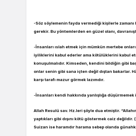
-Söz söylemenin fayda vermediği kişilerle zaman
gerekir. Bu yöntemlerden en güzel olanı, davranışla
-İnsanları ıslah etmek için mümkün mertebe onların 
iyiliklerini kabul ederler ama kötülüklerini kabul
konuşulmalıdır. Kimseden, kendini bildiğin gibi b
onlar senin gibi sana içten değil dıştan bakarlar. 
karşı tarafı mazur görmek lazımdır.
-İnsanları kendi hakkında yanlışlığa düşürmemek i
Allah Resulü sav. Hz.leri şöyle dua etmiştir. “Allahı
yaptıkları gibi dışını kötü göstermek caiz değildir.
Suizan ise haramdır harama sebep olanda günahkâ