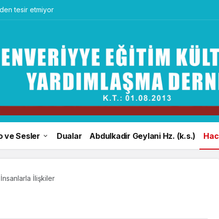
en tesir etmiyor
o ve Sesler
Dualar
Abdulkadir Geylani Hz. (k.s.)
Hacı
İnsanlarla İlişkiler