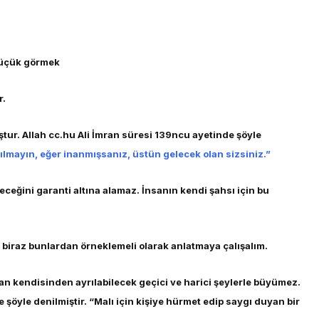
 küçük görmek
r.
tur. Allah cc.hu Ali İmran süresi 139ncu ayetinde şöyle
lmayın, eğer inanmışsanız, üstün gelecek olan sizsiniz.”
eğini garanti altına alamaz. İnsanın kendi şahsı için bu
r biraz bunlardan örneklemeli olarak anlatmaya çalışalım.
an kendisinden ayrılabilecek geçici ve harici şeylerle büyümez.
 şöyle denilmiştir. “Malı için kişiye hürmet edip saygı duyan bir