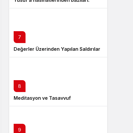
Yusuf’a nasihatlerinden bazıları:
7
Değerler Üzerinden Yapılan Saldırılar
8
Meditasyon ve Tasavvuf
9