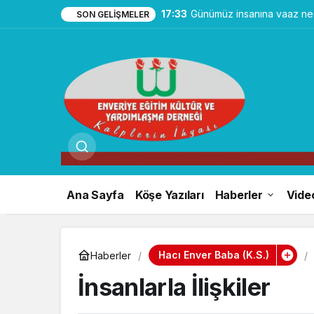
17:33
Günümüz insanına vaaz ned
SON GELIŞMELER
Ana Sayfa
Köşe Yazıları
Haberler
Vide
Hacı Enver Baba (k.s.)
Haberler
İnsanlarla İlişkiler