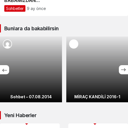
BABAMIZDAN
NASİHATLER
Sohbetler
9 ay önce
Bunlara da bakabilirsin
Sohbet – 07.08.2014
MİRAÇ KANDİLİ 2016-1
Yeni Haberler
Abdulkadir Geylani Hz. (k.s.)
Abdulkadir Geylani Hz. (k.s.)