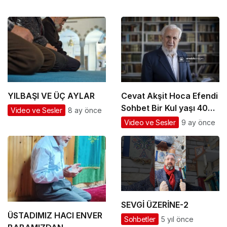
YILBAŞI VE ÜÇ AYLAR
Cevat Akşit Hoca Efendi
Sohbet Bir Kul yaşı 40
Video ve Sesler
8 ay önce
olunca Allah onu 4
Video ve Sesler
9 ay önce
beladan kurtarır.
SEVGİ ÜZERİNE-2
ÜSTADIMIZ HACI ENVER
Sohbetler
5 yıl önce